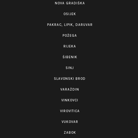
NOVA GRADIŠKA
OSIJEK
PAKRAC, LIPIK, DARUVAR
POŽEGA
RIJEKA
ŠIBENIK
SINJ
SLAVONSKI BROD
VARAŽDIN
VINKOVCI
VIROVITICA
VUKOVAR
ZABOK