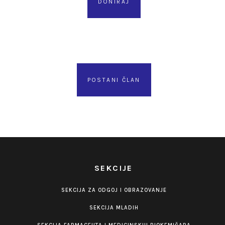
DONIRAJ
POSTANI ČLAN
SEKCIJE
SEKCIJA ZA ODGOJ I OBRAZOVANJE
SEKCIJA MLADIH