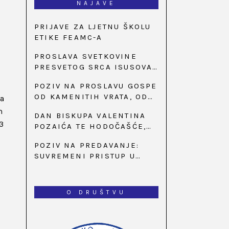
NAJAVE
PRIJAVE ZA LJETNU ŠKOLU
ETIKE FEAMC-A
PROSLAVA SVETKOVINE
PRESVETOG SRCA ISUSOVA
U BAZILICI U
POZIV NA PROSLAVU GOSPE
PALMOTIĆEVOJ
OD KAMENITIH VRATA, OD
na
31. SVIBNJA U 18:30 SATI
m
DAN BISKUPA VALENTINA
3
POZAIĆA TE HODOČAŠĆE,
PRIZIV SAVJESTI I 35.
POZIV NA PREDAVANJE:
OBLJETNICA OSNIVANJA
SUVREMENI PRISTUP U
HKLD-A, U MARIJI BISTRICI,
LIJEČENJU ŠEĆERNE
OD 15. DO 17. SVIBNJA
BOLESTI
O DRUŠTVU