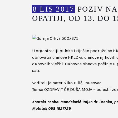
8 LIS 2017
POZIV N
OPATIJI, OD 13. DO 
U organizaciji pulske i riječke podružnice HK
obnova za članove HKLD-a, članove njihovih ob
duhovnih vježbi. Duhovna obnova počinje u 
sati.
Voditelj je pater Niko Bilić, isusovac
Tema: OZDRAVIT ĆE DUŠA MOJA – bolest i zdra
Kontakt osoba: Mandelović-Rajko dr. Branka, p
Mobitel: 098 1627729