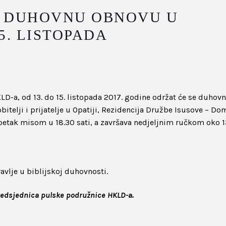
A DUHOVNU OBNOVU U
15. LISTOPADA
LD-a, od 13. do 15. listopada 2017. godine održat će se duhov
itelji i prijatelje u Opatiji, Rezidencija Družbe Isusove – Do
petak misom u 18.30 sati, a završava nedjeljnim ručkom oko 1
vlje u biblijskoj duhovnosti.
redsjednica pulske podružnice HKLD-a.