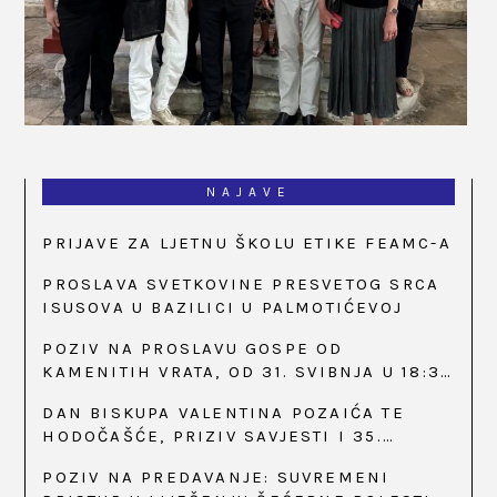
NAJAVE
PRIJAVE ZA LJETNU ŠKOLU ETIKE FEAMC-A
PROSLAVA SVETKOVINE PRESVETOG SRCA
ISUSOVA U BAZILICI U PALMOTIĆEVOJ
POZIV NA PROSLAVU GOSPE OD
KAMENITIH VRATA, OD 31. SVIBNJA U 18:30
SATI
DAN BISKUPA VALENTINA POZAIĆA TE
HODOČAŠĆE, PRIZIV SAVJESTI I 35.
OBLJETNICA OSNIVANJA HKLD-A, U MARIJI
POZIV NA PREDAVANJE: SUVREMENI
BISTRICI, OD 15. DO 17. SVIBNJA