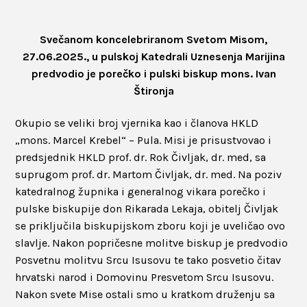
Svečanom koncelebriranom Svetom Misom,
27.06.2025., u pulskoj Katedrali Uznesenja Marijina
predvodio je porečko i pulski biskup mons. Ivan
Štironja
Okupio se veliki broj vjernika kao i članova HKLD
„mons. Marcel Krebel“ – Pula. Misi je prisustvovao i
predsjednik HKLD prof. dr. Rok Čivljak, dr. med, sa
suprugom prof. dr. Martom Čivljak, dr. med. Na poziv
katedralnog župnika i generalnog vikara porečko i
pulske biskupije don Rikarada Lekaja, obitelj Čivljak
se priključila biskupijskom zboru koji je uveličao ovo
slavlje. Nakon popričesne molitve biskup je predvodio
Posvetnu molitvu Srcu Isusovu te tako posvetio čitav
hrvatski narod i Domovinu Presvetom Srcu Isusovu.
Nakon svete Mise ostali smo u kratkom druženju sa