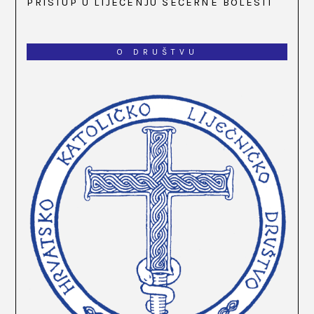
PRISTUP U LIJEČENJU ŠEĆERNE BOLESTI
O DRUŠTVU