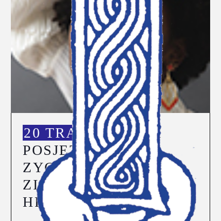
20 TRA
SLUŽBENI
POSJET MONS.DR.
ZYGMUNTA
ZIMOWSKOG
HRVATSKOJ