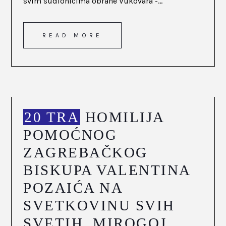
svim sudionicima obrane Vukovara -...
READ MORE
20 TRA
HOMILIJA
POMOĆNOG
ZAGREBAČKOG
BISKUPA VALENTINA
POZAIĆA NA
SVETKOVINU SVIH
SVETIH, MIROGOJ