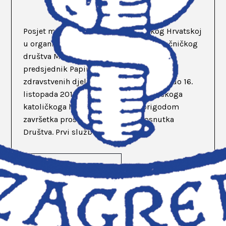
Posjet mons.dr. Zygmunta Zimowskog Hrvatskoj
u organizaciji Hrvatskog katoličkog liječničkog
društva Mons.dr. Zygmunt Zimowski,
predsjednik Papinskog vijeća za pastoral
zdravstvenih djelatnika boravio je od 13. do 16.
listopada 2011. godine kao gost Hrvatskoga
katoličkoga liječničkog društva prigodom
završetka proslave 20 godina od osnutka
Društva. Prvi službeni posjet...
READ MORE