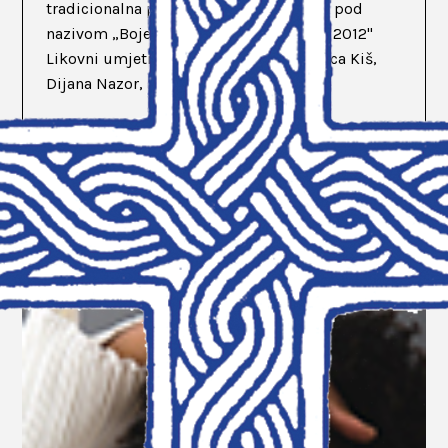
tradicionalna prodajna uskrsna izložba pod
nazivom „Boje Uskrsa hrvatskih slikara 2012"
Likovni umjetnici sudionici izložbe: Ivica Kiš,
Dijana Nazor, Nives Missoni,...
READ MORE