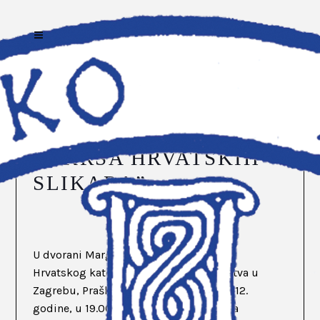
20 TRA
OTVORENA
IZLOŽBA “BOJE
USKRSA HRVATSKIH
SLIKARA”
U dvorani Margarita Peraica, u sjedištu
Hrvatskog katoličkog liječničkog društva u
Zagrebu, Praška 6/II, dana 8. ožujka 2012.
godine, u 19.00 sati svečano je otvorena