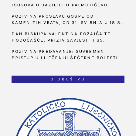
ISUSOVA U BAZILICI U PALMOTIĆEVOJ
POZIV NA PROSLAVU GOSPE OD
KAMENITIH VRATA, OD 31. SVIBNJA U 18:30
SATI
DAN BISKUPA VALENTINA POZAIĆA TE
HODOČAŠĆE, PRIZIV SAVJESTI I 35.
OBLJETNICA OSNIVANJA HKLD-A, U MARIJI
POZIV NA PREDAVANJE: SUVREMENI
BISTRICI, OD 15. DO 17. SVIBNJA
PRISTUP U LIJEČENJU ŠEĆERNE BOLESTI
O DRUŠTVU