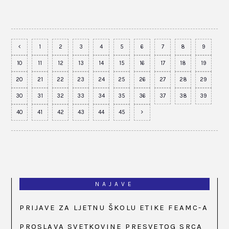
1
2
3
4
5
6
7
8
9
10
11
12
13
14
15
16
17
18
19
20
21
22
23
24
25
26
27
28
29
30
31
32
33
34
35
36
37
38
39
40
41
42
43
44
45
NAJAVE
PRIJAVE ZA LJETNU ŠKOLU ETIKE FEAMC-A
PROSLAVA SVETKOVINE PRESVETOG SRCA