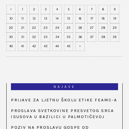
1
2
3
4
5
6
7
8
9
10
11
12
13
14
15
16
17
18
19
20
21
22
23
24
25
26
27
28
29
30
31
32
33
34
35
36
37
38
39
40
41
42
43
44
45
NAJAVE
PRIJAVE ZA LJETNU ŠKOLU ETIKE FEAMC-A
PROSLAVA SVETKOVINE PRESVETOG SRCA
ISUSOVA U BAZILICI U PALMOTIĆEVOJ
POZIV NA PROSLAVU GOSPE OD