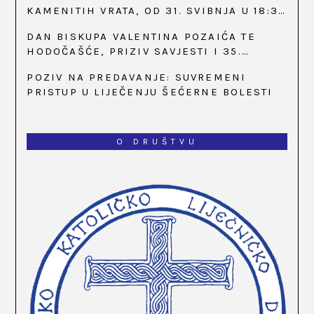
KAMENITIH VRATA, OD 31. SVIBNJA U 18:30
SATI
DAN BISKUPA VALENTINA POZAIĆA TE
HODOČAŠĆE, PRIZIV SAVJESTI I 35.
OBLJETNICA OSNIVANJA HKLD-A, U MARIJI
POZIV NA PREDAVANJE: SUVREMENI
BISTRICI, OD 15. DO 17. SVIBNJA
PRISTUP U LIJEČENJU ŠEĆERNE BOLESTI
O DRUŠTVU