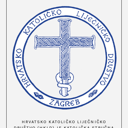
HRVATSKO KATOLIČKO LIJEČNIČKO
DRUŠTVO (HKLD) JE KATOLIČKA STRUČNA