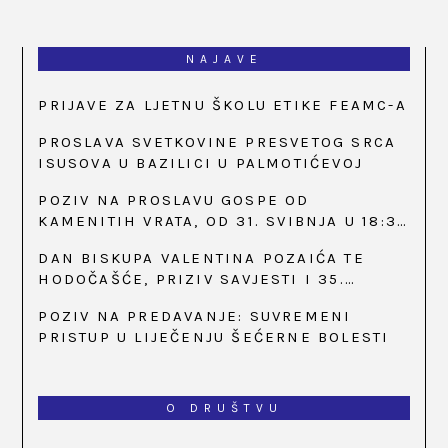
NAJAVE
PRIJAVE ZA LJETNU ŠKOLU ETIKE FEAMC-A
PROSLAVA SVETKOVINE PRESVETOG SRCA
ISUSOVA U BAZILICI U PALMOTIĆEVOJ
POZIV NA PROSLAVU GOSPE OD
KAMENITIH VRATA, OD 31. SVIBNJA U 18:30
SATI
DAN BISKUPA VALENTINA POZAIĆA TE
HODOČAŠĆE, PRIZIV SAVJESTI I 35.
OBLJETNICA OSNIVANJA HKLD-A, U MARIJI
POZIV NA PREDAVANJE: SUVREMENI
BISTRICI, OD 15. DO 17. SVIBNJA
PRISTUP U LIJEČENJU ŠEĆERNE BOLESTI
O DRUŠTVU