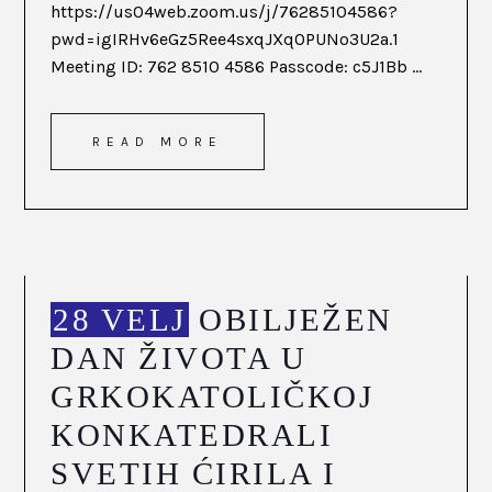
https://us04web.zoom.us/j/76285104586?
pwd=igIRHv6eGz5Ree4sxqJXqOPUNo3U2a.1
Meeting ID: 762 8510 4586 Passcode: c5J1Bb ...
READ MORE
28 VELJ
OBILJEŽEN
DAN ŽIVOTA U
GRKOKATOLIČKOJ
KONKATEDRALI
SVETIH ĆIRILA I