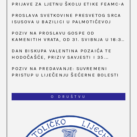
PRIJAVE ZA LJETNU ŠKOLU ETIKE FEAMC-A
PROSLAVA SVETKOVINE PRESVETOG SRCA
ISUSOVA U BAZILICI U PALMOTIĆEVOJ
POZIV NA PROSLAVU GOSPE OD
KAMENITIH VRATA, OD 31. SVIBNJA U 18:30
SATI
DAN BISKUPA VALENTINA POZAIĆA TE
HODOČAŠĆE, PRIZIV SAVJESTI I 35.
OBLJETNICA OSNIVANJA HKLD-A, U MARIJI
POZIV NA PREDAVANJE: SUVREMENI
BISTRICI, OD 15. DO 17. SVIBNJA
PRISTUP U LIJEČENJU ŠEĆERNE BOLESTI
O DRUŠTVU