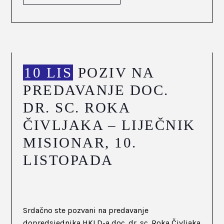
10 LIS
POZIV NA
PREDAVANJE DOC.
DR. SC. ROKA
ČIVLJAKA – LIJEČNIK
MISIONAR, 10.
LISTOPADA
Srdačno ste pozvani na predavanje
dopredsjednika HKLD-a doc. dr. sc. Roka Čivljaka