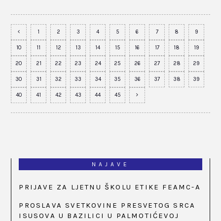
1
2
3
4
5
6
7
8
9
10
11
12
13
14
15
16
17
18
19
20
21
22
23
24
25
26
27
28
29
30
31
32
33
34
35
36
37
38
39
40
41
42
43
44
45
NAJAVE
PRIJAVE ZA LJETNU ŠKOLU ETIKE FEAMC-A
PROSLAVA SVETKOVINE PRESVETOG SRCA
ISUSOVA U BAZILICI U PALMOTIĆEVOJ