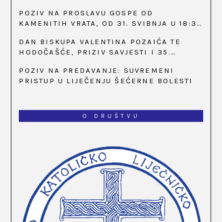
POZIV NA PROSLAVU GOSPE OD
KAMENITIH VRATA, OD 31. SVIBNJA U 18:30
SATI
DAN BISKUPA VALENTINA POZAIĆA TE
HODOČAŠĆE, PRIZIV SAVJESTI I 35.
OBLJETNICA OSNIVANJA HKLD-A, U MARIJI
POZIV NA PREDAVANJE: SUVREMENI
BISTRICI, OD 15. DO 17. SVIBNJA
PRISTUP U LIJEČENJU ŠEĆERNE BOLESTI
O DRUŠTVU