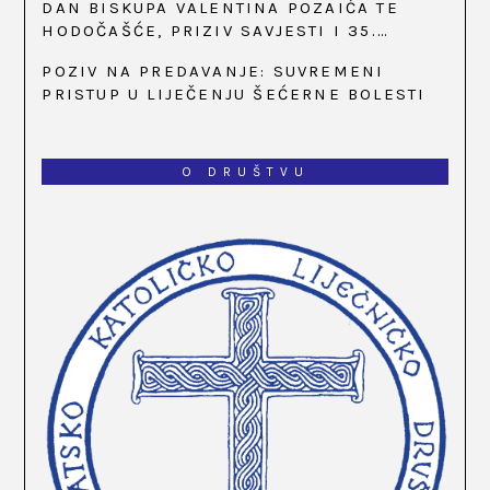
DAN BISKUPA VALENTINA POZAIĆA TE
HODOČAŠĆE, PRIZIV SAVJESTI I 35.
OBLJETNICA OSNIVANJA HKLD-A, U MARIJI
POZIV NA PREDAVANJE: SUVREMENI
BISTRICI, OD 15. DO 17. SVIBNJA
PRISTUP U LIJEČENJU ŠEĆERNE BOLESTI
O DRUŠTVU