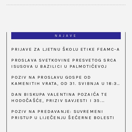
NAJAVE
PRIJAVE ZA LJETNU ŠKOLU ETIKE FEAMC-A
PROSLAVA SVETKOVINE PRESVETOG SRCA
ISUSOVA U BAZILICI U PALMOTIĆEVOJ
POZIV NA PROSLAVU GOSPE OD
KAMENITIH VRATA, OD 31. SVIBNJA U 18:30
SATI
DAN BISKUPA VALENTINA POZAIĆA TE
HODOČAŠĆE, PRIZIV SAVJESTI I 35.
OBLJETNICA OSNIVANJA HKLD-A, U MARIJI
POZIV NA PREDAVANJE: SUVREMENI
BISTRICI, OD 15. DO 17. SVIBNJA
PRISTUP U LIJEČENJU ŠEĆERNE BOLESTI