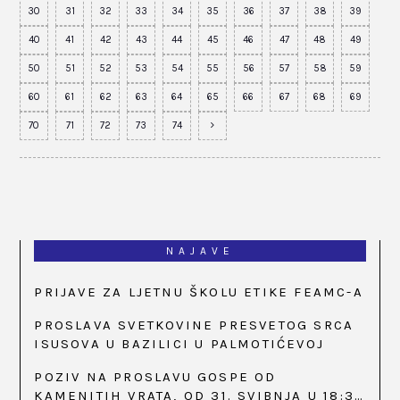
30
31
32
33
34
35
36
37
38
39
40
41
42
43
44
45
46
47
48
49
50
51
52
53
54
55
56
57
58
59
60
61
62
63
64
65
66
67
68
69
70
71
72
73
74
NAJAVE
PRIJAVE ZA LJETNU ŠKOLU ETIKE FEAMC-A
PROSLAVA SVETKOVINE PRESVETOG SRCA
ISUSOVA U BAZILICI U PALMOTIĆEVOJ
POZIV NA PROSLAVU GOSPE OD
KAMENITIH VRATA, OD 31. SVIBNJA U 18:30