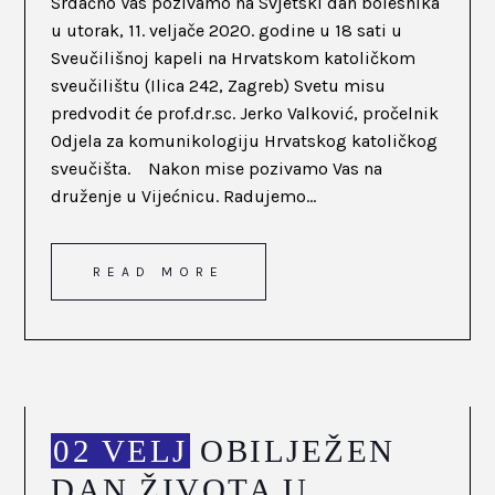
Srdačno Vas pozivamo na Svjetski dan bolesnika
u utorak, 11. veljače 2020. godine u 18 sati u
Sveučilišnoj kapeli na Hrvatskom katoličkom
sveučilištu (Ilica 242, Zagreb) Svetu misu
predvodit će prof.dr.sc. Jerko Valković, pročelnik
Odjela za komunikologiju Hrvatskog katoličkog
sveučišta. Nakon mise pozivamo Vas na
druženje u Vijećnicu. Radujemo...
READ MORE
02 VELJ
OBILJEŽEN
DAN ŽIVOTA U