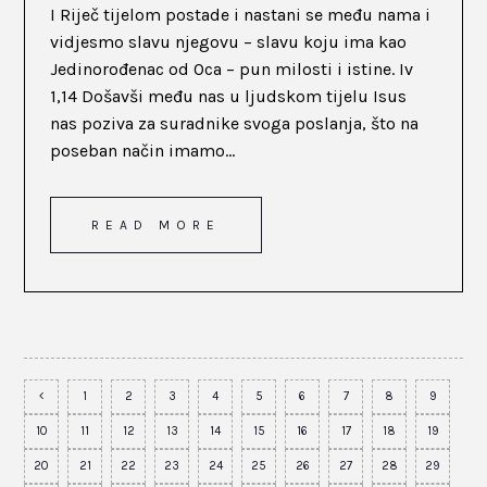
I Riječ tijelom postade i nastani se među nama i
vidjesmo slavu njegovu – slavu koju ima kao
Jedinorođenac od Oca – pun milosti i istine. Iv
1,14 Došavši među nas u ljudskom tijelu Isus
nas poziva za suradnike svoga poslanja, što na
poseban način imamo...
READ MORE
1
2
3
4
5
6
7
8
9
10
11
12
13
14
15
16
17
18
19
20
21
22
23
24
25
26
27
28
29