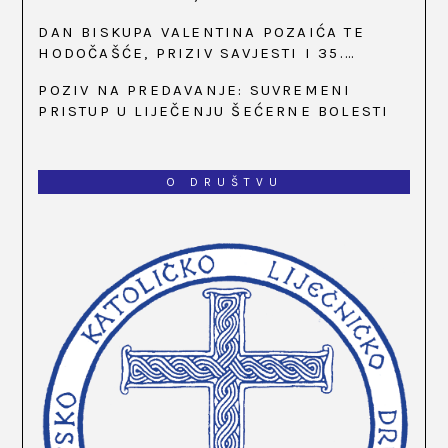
SATI
DAN BISKUPA VALENTINA POZAIĆA TE
HODOČAŠĆE, PRIZIV SAVJESTI I 35.
OBLJETNICA OSNIVANJA HKLD-A, U MARIJI
POZIV NA PREDAVANJE: SUVREMENI
BISTRICI, OD 15. DO 17. SVIBNJA
PRISTUP U LIJEČENJU ŠEĆERNE BOLESTI
O DRUŠTVU