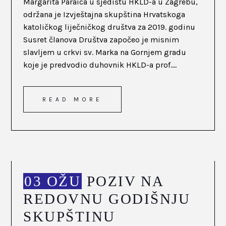
Margarita Paraica u sjedištu HKLD-a u Zagrebu,
održana je Izvještajna skupština Hrvatskoga
katoličkog liječničkog društva za 2019. godinu
Susret članova Društva započeo je misnim
slavljem u crkvi sv. Marka na Gornjem gradu
koje je predvodio duhovnik HKLD-a prof....
READ MORE
03 OŽU
POZIV NA
REDOVNU GODIŠNJU
SKUPŠTINU