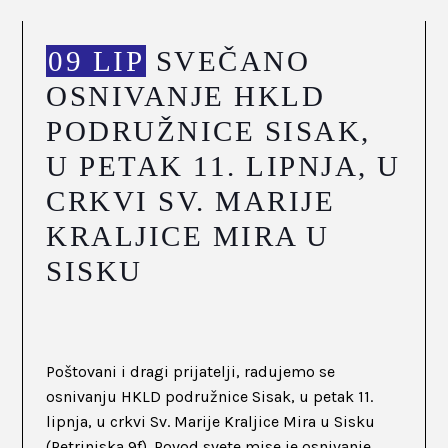
09 LIP
SVEČANO
OSNIVANJE HKLD
PODRUŽNICE SISAK,
U PETAK 11. LIPNJA, U
CRKVI SV. MARIJE
KRALJICE MIRA U
SISKU
Poštovani i dragi prijatelji, radujemo se
osnivanju HKLD podružnice Sisak, u petak 11.
lipnja, u crkvi Sv. Marije Kraljice Mira u Sisku
(Petrinjska 9f). Povod svete mise je osnivanje