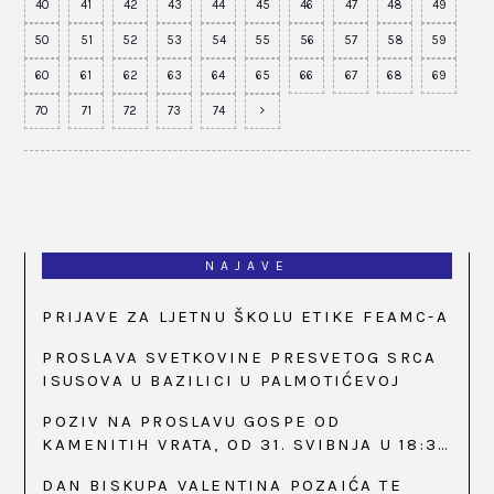
40
41
42
43
44
45
46
47
48
49
50
51
52
53
54
55
56
57
58
59
60
61
62
63
64
65
66
67
68
69
70
71
72
73
74
NAJAVE
PRIJAVE ZA LJETNU ŠKOLU ETIKE FEAMC-A
PROSLAVA SVETKOVINE PRESVETOG SRCA
ISUSOVA U BAZILICI U PALMOTIĆEVOJ
POZIV NA PROSLAVU GOSPE OD
KAMENITIH VRATA, OD 31. SVIBNJA U 18:30
SATI
DAN BISKUPA VALENTINA POZAIĆA TE