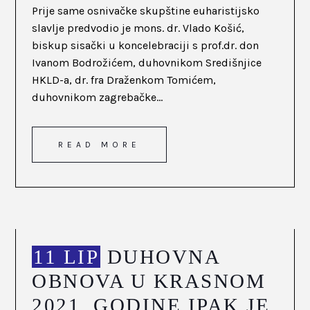
Prije same osnivačke skupštine euharistijsko
slavlje predvodio je mons. dr. Vlado Košić,
biskup sisački u koncelebraciji s prof.dr. don
Ivanom Bodrožićem, duhovnikom Središnjice
HKLD-a, dr. fra Draženkom Tomićem,
duhovnikom zagrebačke...
READ MORE
11 LIP
DUHOVNA
OBNOVA U KRASNOM
2021. GODINE IPAK JE