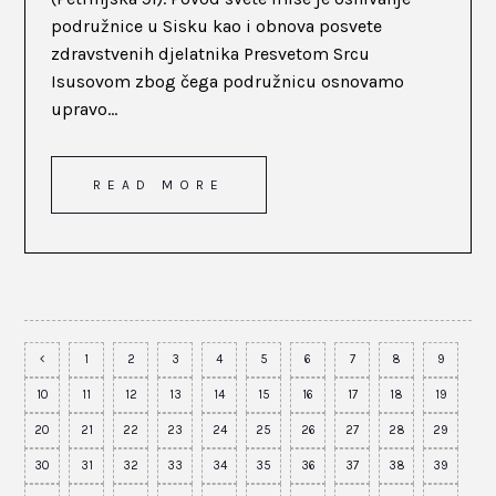
podružnice u Sisku kao i obnova posvete
zdravstvenih djelatnika Presvetom Srcu
Isusovom zbog čega podružnicu osnovamo
upravo...
READ MORE
1
2
3
4
5
6
7
8
9
10
11
12
13
14
15
16
17
18
19
20
21
22
23
24
25
26
27
28
29
30
31
32
33
34
35
36
37
38
39