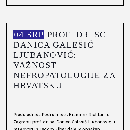
04 SRP
PROF. DR. SC.
DANICA GALEŠIĆ
LJUBANOVIĆ:
VAŽNOST
NEFROPATOLOGIJE ZA
HRVATSKU
Predsjednica Podružnice „Branimir Richter“ u
Zagrebu prof. dr. sc. Danica Galešić Ljubanović u
razgovoru s Ladom Zibar dala je opsežan