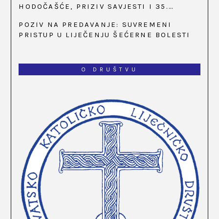
HODOČAŠĆE, PRIZIV SAVJESTI I 35.
OBLJETNICA OSNIVANJA HKLD-A, U MARIJI
POZIV NA PREDAVANJE: SUVREMENI
BISTRICI, OD 15. DO 17. SVIBNJA
PRISTUP U LIJEČENJU ŠEĆERNE BOLESTI
O DRUŠTVU