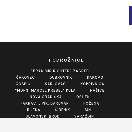
PODRUŽNICE
“BRANIMIR RICHTER” ZAGREB
ČAKOVEC
DUBROVNIK
ĐAKOVO
GOSPIĆ
KARLOVAC
KOPRIVNICA
“MONS. MARCEL KREBEL” PULA
NAŠICE
NOVA GRADIŠKA
OSIJEK
PAKRAC, LIPIK, DARUVAR
POŽEGA
RIJEKA
ŠIBENIK
SINJ
SLAVONSKI BROD
VARAŽDIN
VINKOVCI
VIROVITICA
VUKOVAR
ZABOK
ZADAR