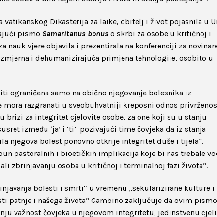
 vatikanskog Dikasterija za laike, obitelj i život pojasnila u 
ajući pismo
Samaritanus bonus
o skrbi za osobe u kritičnoj i
za nauk vjere objavila i prezentirala na konferenciji za novinar
razmjerna i dehumanizirajuća primjena tehnologije, osobito u
biti ograničena samo na obično njegovanje bolesnika iz
e mora razgranati u sveobuhvatniji kreposni odnos privrženost
 brizi za integritet cjelovite osobe, za one koji su u stanju
sret između ‘ja’ i ‘ti’, pozivajući time čovjeka da iz stanja
la njegova bolest ponovno otkrije integritet duše i tijela“.
n pastoralnih i bioetičkih implikacija koje bi nas trebale vo
li zbrinjavanju osoba u kritičnoj i terminalnoj fazi života“.
avanja bolesti i smrti“ u vremenu „sekularizirane kulture i
osti patnje i našega života“ Gambino zaključuje da ovim pism
šnju važnost čovjeka u njegovom integritetu, jedinstvenu cjel