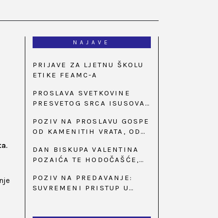
NAJAVE
PRIJAVE ZA LJETNU ŠKOLU
ETIKE FEAMC-A
PROSLAVA SVETKOVINE
PRESVETOG SRCA ISUSOVA
U BAZILICI U
POZIV NA PROSLAVU GOSPE
PALMOTIĆEVOJ
OD KAMENITIH VRATA, OD
31. SVIBNJA U 18:30 SATI
ta
.
DAN BISKUPA VALENTINA
POZAIĆA TE HODOČAŠĆE,
PRIZIV SAVJESTI I 35.
POZIV NA PREDAVANJE:
nje
OBLJETNICA OSNIVANJA
SUVREMENI PRISTUP U
HKLD-A, U MARIJI BISTRICI,
LIJEČENJU ŠEĆERNE
OD 15. DO 17. SVIBNJA
BOLESTI