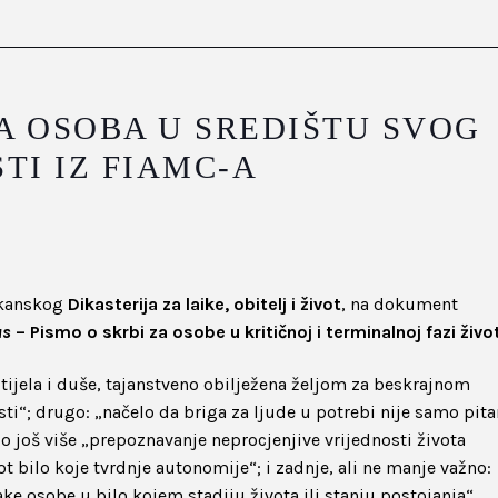
 OSOBA U SREDIŠTU SVOG
STI IZ FIAMC-A
ikanskog
Dikasterija za laike, obitelj i život
, na dokument
us
– Pismo o skrbi za osobe u kritičnoj i terminalnoj fazi živo
 tijela i duše, tajanstveno obilježena željom za beskrajnom
ti“; drugo: „načelo da briga za ljude u potrebi nije samo pita
ego još više „prepoznavanje neprocjenjive vrijednosti života
 bilo koje tvrdnje autonomije“; i zadnje, ali ne manje važno:
ke osobe u bilo kojem stadiju života ili stanju postojanja“.