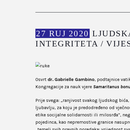
27 RUJ 2020
LJUDSKA
INTEGRITETA / VIJE
Osvrt
dr. Gabrielle Gambino
, podtajnice vat
Kongregacije za nauk vjere
Samaritanus bon
Prije svega: „ranjivost svakog ljudskog bića,
ljubavlju, za koju je predodređeno od vječnos
etike socijalne solidarnosti ili milosrđa“, n
pojedinca, kao nepremostive granice nasuprot
„temelj svih pravnih poredaka: vrijednost sva