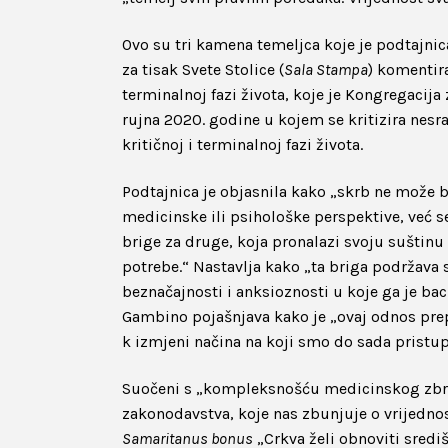
Ovo su tri kamena temeljca koje je podtajnica
za tisak Svete Stolice (
Sala Stampa
) komentir
terminalnoj fazi života, koje je Kongregacija 
rujna 2020. godine u kojem se kritizira nes
kritičnoj i terminalnoj fazi života.
Podtajnica je objasnila kako „skrb ne može 
medicinske ili psihološke perspektive, već s
brige za druge, koja pronalazi svoju suštinu u
potrebe.“ Nastavlja kako „ta briga podržava su
beznačajnosti i anksioznosti u koje ga je baci
Gambino pojašnjava kako je „ovaj odnos prepu
k izmjeni načina na koji smo do sada pristupa
Suočeni s „kompleksnošću medicinskog zbrinj
zakonodavstva, koje nas zbunjuje o vrijedn
Samaritanus bonus
„Crkva želi obnoviti sredi