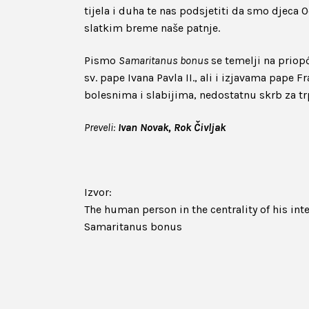
tijela i duha te nas podsjetiti da smo djeca Oc
slatkim breme naše patnje.
Pismo
Samaritanus bonus
se temelji na prio
sv. pape Ivana Pavla II., ali i izjavama pap
bolesnima i slabijima, nedostatnu skrb za t
Preveli:
Ivan Novak, Rok Čivljak
Izvor:
The human person in the centrality of his inte
Samaritanus bonus