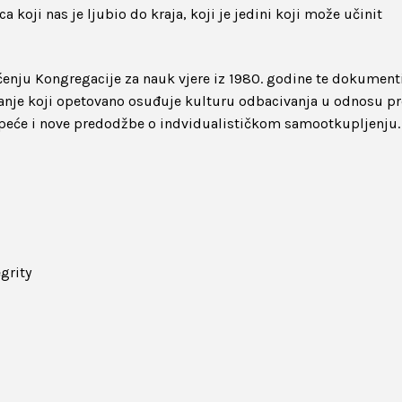
a koji nas je ljubio do kraja, koji je jedini koji može učinit
pćenju Kongregacije za nauk vjere iz 1980. godine te dokumen
e Franje koji opetovano osuđuje kulturu odbacivanja u odnosu 
rpeće i nove predodžbe o indvidualističkom samootkupljenju.
grity