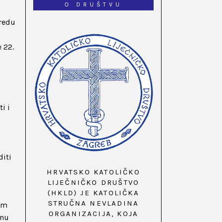
O DRUŠTVU
Uredu
e 22.
i i
diti
HRVATSKO KATOLIČKO
LIJEČNIČKO DRUŠTVO
(HKLD) JE KATOLIČKA
STRUČNA NEVLADINA
om
ORGANIZACIJA, KOJA
inu