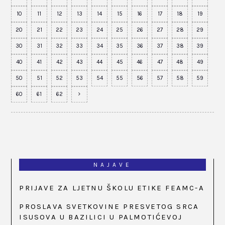
10
11
12
13
14
15
16
17
18
19
20
21
22
23
24
25
26
27
28
29
30
31
32
33
34
35
36
37
38
39
40
41
42
43
44
45
46
47
48
49
50
51
52
53
54
55
56
57
58
59
60
61
62
NAJAVE
PRIJAVE ZA LJETNU ŠKOLU ETIKE FEAMC-A
PROSLAVA SVETKOVINE PRESVETOG SRCA
ISUSOVA U BAZILICI U PALMOTIĆEVOJ