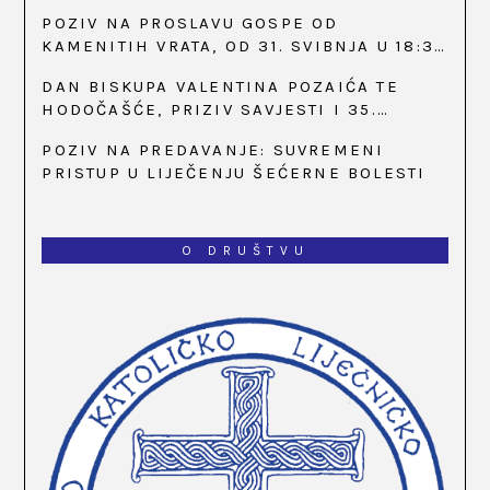
POZIV NA PROSLAVU GOSPE OD
KAMENITIH VRATA, OD 31. SVIBNJA U 18:30
SATI
DAN BISKUPA VALENTINA POZAIĆA TE
HODOČAŠĆE, PRIZIV SAVJESTI I 35.
OBLJETNICA OSNIVANJA HKLD-A, U MARIJI
POZIV NA PREDAVANJE: SUVREMENI
BISTRICI, OD 15. DO 17. SVIBNJA
PRISTUP U LIJEČENJU ŠEĆERNE BOLESTI
O DRUŠTVU