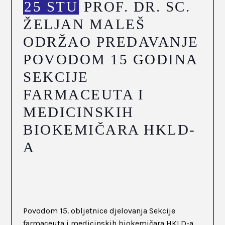
25 STU
PROF. DR. SC.
ŽELJAN MALEŠ
ODRŽAO PREDAVANJE
POVODOM 15 GODINA
SEKCIJE
FARMACEUTA I
MEDICINSKIH
BIOKEMIČARA HKLD-
A
Povodom 15. obljetnice djelovanja Sekcije
farmaceuta i medicinskih biokemičara HKLD-a