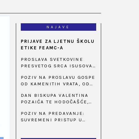
NAJAVE
PRIJAVE ZA LJETNU ŠKOLU
ETIKE FEAMC-A
PROSLAVA SVETKOVINE
PRESVETOG SRCA ISUSOVA
U BAZILICI U
POZIV NA PROSLAVU GOSPE
PALMOTIĆEVOJ
OD KAMENITIH VRATA, OD
31. SVIBNJA U 18:30 SATI
DAN BISKUPA VALENTINA
POZAIĆA TE HODOČAŠĆE,
PRIZIV SAVJESTI I 35.
POZIV NA PREDAVANJE:
OBLJETNICA OSNIVANJA
SUVREMENI PRISTUP U
HKLD-A, U MARIJI BISTRICI,
LIJEČENJU ŠEĆERNE
OD 15. DO 17. SVIBNJA
BOLESTI