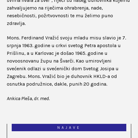
svima hvala za sve!“, riječi su našeg duhovnika kojemu
zahvaljujemo na riječima ohrabrenja, nade,
nesebičnosti, požrtvovnosti te mu želimo puno
zdravlja.
Mons. Ferdinand Vražić svoju mladu misu slavio je 7.
srpnja 1963. godine u crkvi svetog Petra apostola u
Prišlinu, a u Karlovac je došao 1965. godine u
novoosnovanu župu na Švarči. Kao umirovljeni
svećenik odlazi u svećenički dom Svetog Josipa u
Zagrebu. Mons. Vražić bio je duhovnik HKLD-a od
osnutka podružnice, dakle, punih 20 godina.
Ankica Pleša, dr. med.
NAJAVE