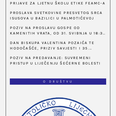
PRIJAVE ZA LJETNU ŠKOLU ETIKE FEAMC-A
PROSLAVA SVETKOVINE PRESVETOG SRCA
ISUSOVA U BAZILICI U PALMOTIĆEVOJ
POZIV NA PROSLAVU GOSPE OD
KAMENITIH VRATA, OD 31. SVIBNJA U 18:30
SATI
DAN BISKUPA VALENTINA POZAIĆA TE
HODOČAŠĆE, PRIZIV SAVJESTI I 35.
OBLJETNICA OSNIVANJA HKLD-A, U MARIJI
POZIV NA PREDAVANJE: SUVREMENI
BISTRICI, OD 15. DO 17. SVIBNJA
PRISTUP U LIJEČENJU ŠEĆERNE BOLESTI
O DRUŠTVU