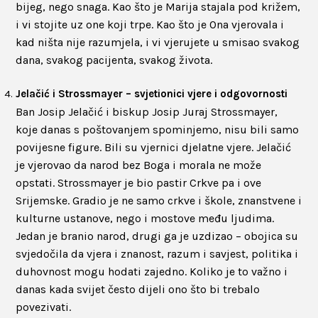
bijeg, nego snaga. Kao što je Marija stajala pod križem,
i vi stojite uz one koji trpe. Kao što je Ona vjerovala i
kad ništa nije razumjela, i vi vjerujete u smisao svakog
dana, svakog pacijenta, svakog života.
Jelačić i Strossmayer – svjetionici vjere i odgovornosti
Ban Josip Jelačić i biskup Josip Juraj Strossmayer,
koje danas s poštovanjem spominjemo, nisu bili samo
povijesne figure. Bili su vjernici djelatne vjere. Jelačić
je vjerovao da narod bez Boga i morala ne može
opstati. Strossmayer je bio pastir Crkve pa i ove
Srijemske. Gradio je ne samo crkve i škole, znanstvene i
kulturne ustanove, nego i mostove među ljudima.
Jedan je branio narod, drugi ga je uzdizao – obojica su
svjedočila da vjera i znanost, razum i savjest, politika i
duhovnost mogu hodati zajedno. Koliko je to važno i
danas kada svijet često dijeli ono što bi trebalo
povezivati.