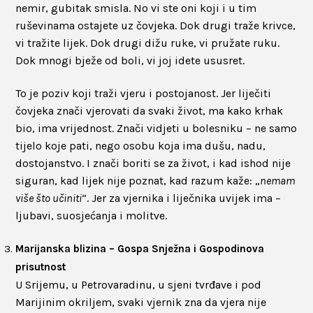
nemir, gubitak smisla. No vi ste oni koji i u tim
ruševinama ostajete uz čovjeka. Dok drugi traže krivce,
vi tražite lijek. Dok drugi dižu ruke, vi pružate ruku.
Dok mnogi bježe od boli, vi joj idete ususret.
To je poziv koji traži vjeru i postojanost. Jer liječiti
čovjeka znači vjerovati da svaki život, ma kako krhak
bio, ima vrijednost. Znači vidjeti u bolesniku – ne samo
tijelo koje pati, nego osobu koja ima dušu, nadu,
dostojanstvo. I znači boriti se za život, i kad ishod nije
siguran, kad lijek nije poznat, kad razum kaže: „
nemam
više što učiniti
“. Jer za vjernika i liječnika uvijek ima –
ljubavi, suosjećanja i molitve.
Marijanska blizina – Gospa Snježna i Gospodinova
prisutnost
U Srijemu, u Petrovaradinu, u sjeni tvrđave i pod
Marijinim okriljem, svaki vjernik zna da vjera nije