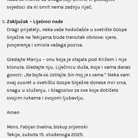
svjedoci da ni smrt nema zadnju riječ.
Zaključak – Liječnici nade
Dragi prijatelji, neka vaše hodočašće u svetište Gospe
Snježne na Tekijama bude trenutak obnove: vjere,
povjerenja i smisla vašega poziva.
Gledajte Mariju – onu koja je stajala pod Križem i nije
klonula. Gledajte nju, Liječnicu duša, koja i vama danas
govori: „
Ne bojte se. Ustrajte. Sin moj je s vama.
“ Neka vam
ovaj susret u svetištu Gospe Snježne donese mir srca,
snagu u služenju, i blagoslov za sve koje dotičete
svojim rukama i svojom ljubavlju.
Amen
Mons. Fabijan Svalina, biskup srijemski
Tekije, subota 15. studenoga 2025.