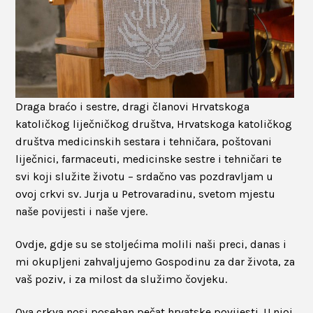
Draga braćo i sestre, dragi članovi Hrvatskoga
katoličkog liječničkog društva, Hrvatskoga katoličkog
društva medicinskih sestara i tehničara, poštovani
liječnici, farmaceuti, medicinske sestre i tehničari te
svi koji služite životu – srdačno vas pozdravljam u
ovoj crkvi sv. Jurja u Petrovaradinu, svetom mjestu
naše povijesti i naše vjere.
Ovdje, gdje su se stoljećima molili naši preci, danas i
mi okupljeni zahvaljujemo Gospodinu za dar života, za
vaš poziv, i za milost da služimo čovjeku.
Ova crkva nosi poseban pečat hrvatske povijesti. U njoj