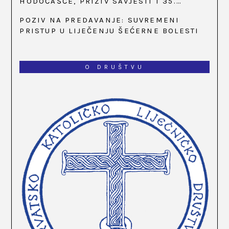
HODOČAŠĆE, PRIZIV SAVJESTI I 35.
OBLJETNICA OSNIVANJA HKLD-A, U MARIJI
POZIV NA PREDAVANJE: SUVREMENI
BISTRICI, OD 15. DO 17. SVIBNJA
PRISTUP U LIJEČENJU ŠEĆERNE BOLESTI
O DRUŠTVU