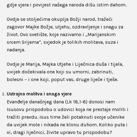
gdje vjera i povijest našega naroda dišu istim dahom.
Ovdje se stoljećima okuplja Božji narod, tražeći
zagovor Majke Božje, utjehu, ozdravljenje i snagu za
život. Ovo svetište, koje nazivamo i „Marijanskim
srcem Srijema“, svjedok je tolikih molitava, suza i
nadanja.
Ovdje je Marija, Majka Utjehe i Liječnica duša i tijela,
uvijek dočekivala one koji su umorni, zabrinuti,
bolesni – i one koji, poput vas, druge liječe i tješe.
Ustrajna molitva i snaga vjere
Evanđelje današnjeg dana (Lk 18,1-8) donosi nam
Isusovu prispodobu o udovici koja ne prestaje moliti i
tražiti pravdu. Isus time želi potaknuti svoje učenike
da uvijek mole i nikada ne klonu duhom. Koliko puta i
vi, dragi liječnici, živite upravo tu prispodobu?