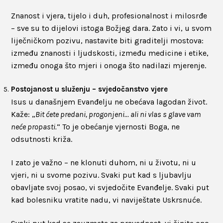
Znanost i vjera, tijelo i duh, profesionalnost i milosrđe
– sve su to dijelovi istoga Božjeg dara. Zato i vi, u svom
liječničkom pozivu, nastavite biti graditelji mostova:
između znanosti i ljudskosti, između medicine i etike,
između onoga što mjeri i onoga što nadilazi mjerenje.
Postojanost u služenju – svjedočanstvo vjere
Isus u današnjem Evanđelju ne obećava lagodan život.
Kaže: „
Bit ćete predani, progonjeni… ali ni vlas s glave vam
neće propasti.
“ To je obećanje vjernosti Boga, ne
odsutnosti križa.
I zato je važno – ne klonuti duhom, ni u životu, ni u
vjeri, ni u svome pozivu. Svaki put kad s ljubavlju
obavljate svoj posao, vi svjedočite Evanđelje. Svaki put
kad bolesniku vratite nadu, vi naviještate Uskrsnuće.