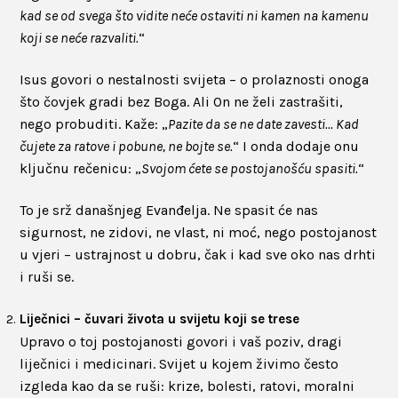
kad se od svega što vidite neće ostaviti ni kamen na kamenu
koji se neće razvaliti.
“
Isus govori o nestalnosti svijeta – o prolaznosti onoga
što čovjek gradi bez Boga. Ali On ne želi zastrašiti,
nego probuditi. Kaže: „
Pazite da se ne date zavesti… Kad
čujete za ratove i pobune, ne bojte se.
“ I onda dodaje onu
ključnu rečenicu: „
Svojom ćete se postojanošću spasiti.
“
To je srž današnjeg Evanđelja. Ne spasit će nas
sigurnost, ne zidovi, ne vlast, ni moć, nego postojanost
u vjeri – ustrajnost u dobru, čak i kad sve oko nas drhti
i ruši se.
Liječnici – čuvari života u svijetu koji se trese
Upravo o toj postojanosti govori i vaš poziv, dragi
liječnici i medicinari. Svijet u kojem živimo često
izgleda kao da se ruši: krize, bolesti, ratovi, moralni