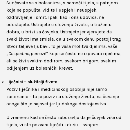
Suočavate se s bolesnima, s nemoći tijela, s patnjom
koja ne popušta. Vidite i uspjeh i neuspjeh,
ozdravljenje i smrt. Ipak, kao i ona udovica, ne
odustajete. Ustrajete u služenju životu, u traženju
dobra, u brizi za čovjeka. Ustrajete jer vjerujete da
svaki život ima smisla, da u svakom dahu postoji trag
Stvoriteljeve ljubavi. To je vaša molitva djelima, vaše
„
Gospodine, pomozi!
“ koje se često ne izgovara riječima,
ali se živi svakim dodirom, svakom brigom, svakim
bdijenjem uz bolesnički krevet.
Liječnici – služitelji života
Poziv liječnika i medicinskog osoblja nije samo
zanimanje – to je poziv na služenje životu, na čuvanje
onoga što je najsvetije: ljudskoga dostojanstva.
U vremenu kad se često zaboravlja da je čovjek više od
tijela, vi ste pozvani liječiti i dušu – svojom