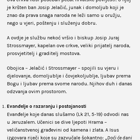
je kršten ban Josip Jelačić, junak i domoljub koji je
znao da prava snaga naroda ne leži samo u oružju,
nego u vjeri, poštenju i služenju dobru.
A ovdje je službu nekoć vršio i biskup Josip Juraj
Strossmayer, kapelan ove crkve, veliki prijatelj naroda,
prosvjetitelj i graditelj mostova.
Obojica – Jelačić i Strossmayer – spojili su vjeru i
djelovanje, domoljublje i čovjekoljublje, ljubav prema
Bogu i ljubav prema svome narodu. Njihov duh i danas
odzvanja ovim prostorom.
Evanđelje o razaranju i postojanosti
Evanđelje koje danas slušamo (Lk 21, 5-19) odvodi nas
u Jeruzalem. Učenici se dive ljepoti Hrama –
veličanstvenoj građevini od kamena i zlata. A Isus
izgovara riječi koje su zazvučale šokantno: „
Doći će dani