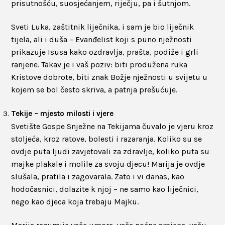
prisutnošću, suosjećanjem, riječju, pa i šutnjom.
Sveti Luka, zaštitnik liječnika, i sam je bio liječnik
tijela, ali i duša – Evanđelist koji s puno nježnosti
prikazuje Isusa kako ozdravlja, prašta, podiže i grli
ranjene. Takav je i vaš poziv: biti produžena ruka
Kristove dobrote, biti znak Božje nježnosti u svijetu u
kojem se bol često skriva, a patnja prešućuje.
Tekije – mjesto milosti i vjere
Svetište Gospe Snježne na Tekijama čuvalo je vjeru kroz
stoljeća, kroz ratove, bolesti i razaranja. Koliko su se
ovdje puta ljudi zavjetovali za zdravlje, koliko puta su
majke plakale i molile za svoju djecu! Marija je ovdje
slušala, pratila i zagovarala. Zato i vi danas, kao
hodočasnici, dolazite k njoj – ne samo kao liječnici,
nego kao djeca koja trebaju Majku.