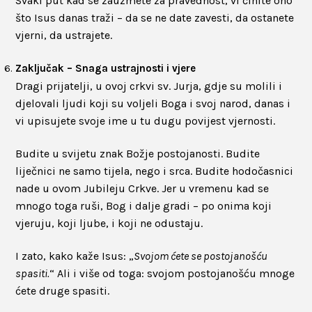
Svaki put kad se zauzmete za pravednost, vi činite ono
što Isus danas traži – da se ne date zavesti, da ostanete
vjerni, da ustrajete.
Zaključak – Snaga ustrajnosti i vjere
Dragi prijatelji, u ovoj crkvi sv. Jurja, gdje su molili i
djelovali ljudi koji su voljeli Boga i svoj narod, danas i
vi upisujete svoje ime u tu dugu povijest vjernosti.
Budite u svijetu znak Božje postojanosti. Budite
liječnici ne samo tijela, nego i srca. Budite hodočasnici
nade u ovom Jubileju Crkve. Jer u vremenu kad se
mnogo toga ruši, Bog i dalje gradi – po onima koji
vjeruju, koji ljube, i koji ne odustaju.
I zato, kako kaže Isus: „
Svojom ćete se postojanošću
spasiti.
“ Ali i više od toga: svojom postojanošću mnoge
ćete druge spasiti.