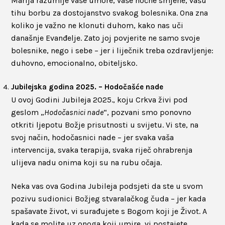
Marija razumije vaše umore, vaše noćne smjene, vašu
tihu borbu za dostojanstvo svakog bolesnika. Ona zna
koliko je važno ne klonuti duhom, kako nas uči
današnje Evanđelje. Zato joj povjerite ne samo svoje
bolesnike, nego i sebe – jer i liječnik treba ozdravljenje:
duhovno, emocionalno, obiteljsko.
Jubilejska godina 2025. – Hodočašće nade
U ovoj Godini Jubileja 2025., koju Crkva živi pod
geslom „
Hodočasnici nade
“, pozvani smo ponovno
otkriti ljepotu Božje prisutnosti u svijetu. Vi ste, na
svoj način, hodočasnici nade – jer svaka vaša
intervencija, svaka terapija, svaka riječ ohrabrenja
ulijeva nadu onima koji su na rubu očaja.
Neka vas ova Godina Jubileja podsjeti da ste u svom
pozivu sudionici Božjeg stvaralačkog čuda – jer kada
spašavate život, vi surađujete s Bogom koji je Život. A
kada se molite uz onoga koji umire, vi postajete