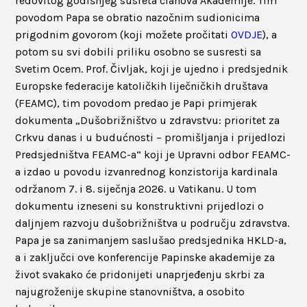
redovitog godišnjeg susreta članova Akademije. Tim
povodom Papa se obratio nazočnim sudionicima
prigodnim govorom (koji možete pročitati
OVDJE
), a
potom su svi dobili priliku osobno se susresti sa
Svetim Ocem. Prof. Čivljak, koji je ujedno i predsjednik
Europske federacije katoličkih liječničkih društava
(FEAMC), tim povodom predao je Papi primjerak
dokumenta „Dušobrižništvo u zdravstvu: prioritet za
Crkvu danas i u budućnosti – promišljanja i prijedlozi
Predsjedništva FEAMC-a“ koji je Upravni odbor FEAMC-
a izdao u povodu izvanrednog konzistorija kardinala
održanom 7. i 8. siječnja 2026. u Vatikanu. U tom
dokumentu izneseni su konstruktivni prijedlozi o
daljnjem razvoju dušobrižništva u području zdravstva.
Papa je sa zanimanjem saslušao predsjednika HKLD-a,
a i zaključci ove konferencije Papinske akademije za
život svakako će pridonijeti unaprjeđenju skrbi za
najugroženije skupine stanovništva, a osobito