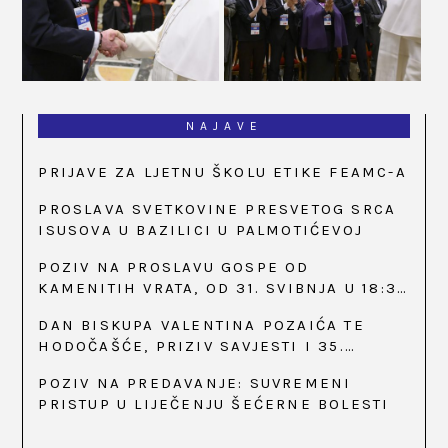
NAJAVE
PRIJAVE ZA LJETNU ŠKOLU ETIKE FEAMC-A
PROSLAVA SVETKOVINE PRESVETOG SRCA
ISUSOVA U BAZILICI U PALMOTIĆEVOJ
POZIV NA PROSLAVU GOSPE OD
KAMENITIH VRATA, OD 31. SVIBNJA U 18:30
SATI
DAN BISKUPA VALENTINA POZAIĆA TE
HODOČAŠĆE, PRIZIV SAVJESTI I 35.
OBLJETNICA OSNIVANJA HKLD-A, U MARIJI
POZIV NA PREDAVANJE: SUVREMENI
BISTRICI, OD 15. DO 17. SVIBNJA
PRISTUP U LIJEČENJU ŠEĆERNE BOLESTI