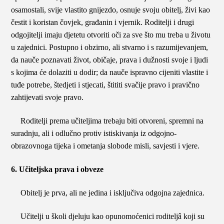
osamostali, svije vlastito gnijezdo, osnuje svoju obitelj, živi kao
čestit i koristan čovjek, građanin i vjernik. Roditelji i drugi
odgojitelji imaju djetetu otvoriti oči za sve što mu treba u životu
u zajednici. Postupno i obzirno, ali stvarno i s razumijevanjem,
da nauče poznavati život, običaje, prava i dužnosti svoje i ljudi
s kojima će dolaziti u dodir; da nauče ispravno cijeniti vlastite i
tuđe potrebe, štedjeti i stjecati, štititi svačije pravo i pravično
zahtijevati svoje pravo.
Roditelji prema učiteljima trebaju biti otvoreni, spremni na
suradnju, ali i odlučno protiv istiskivanja iz odgojno-
obrazovnoga tijeka i ometanja slobode misli, savjesti i vjere.
6. Učiteljska prava i obveze
Obitelj je prva, ali ne jedina i isključiva odgojna zajednica.
Učitelji u školi djeluju kao opunomoćenici roditeljâ koji su