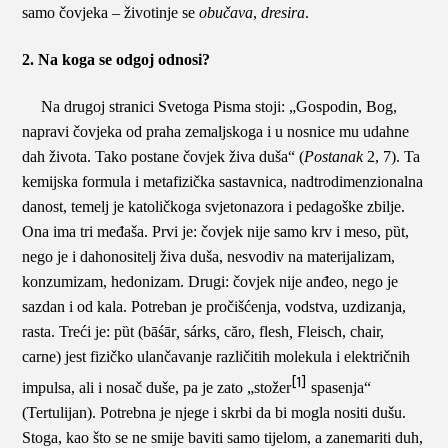
samo čovjeka – životinje se
obučava
,
dresira
.
2. Na koga se odgoj odnosi?
Na drugoj stranici Svetoga Pisma stoji: „Gospodin, Bog,
napravi čovjeka od praha zemaljskoga i u nosnice mu udahne
dah života. Tako postane čovjek živa duša“ (
Postanak
2, 7). Ta
kemijska formula i metafizička sastavnica, nadtrodimenzionalna
danost, temelj je katoličkoga svjetonazora i pedagoške zbilje.
Ona ima tri međaša. Prvi je: čovjek nije samo krv i meso,
pȕt
,
nego je i dahonositelj živa duša, nesvodiv na materijalizam,
konzumizam, hedonizam. Drugi: čovjek nije anđeo, nego je
sazdan i od kala. Potreban je pročišćenja, vodstva, uzdizanja,
rasta. Treći je:
p
ȕ
t (bāśār
,
sárks
,
căro, flesh
,
Fleisch, chair,
carne
)
jest
fizičko ulančavanje različitih molekula i električnih
[1]
impulsa, ali i nosač duše, pa je zato „stožer
spasenja“
(Tertulijan). Potrebna je njege i skrbi da bi mogla nositi dušu.
Stoga, kao što se ne smije baviti samo tijelom, a zanemariti duh,