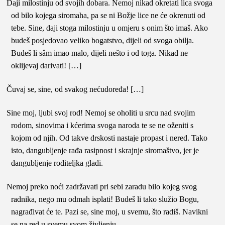
Daji milostinju od svojih dobara. Nemoj nikad okretati lica svoga
od bilo kojega siromaha, pa se ni Božje lice ne će okrenuti od
tebe. Sine, daji stoga milostinju u omjeru s onim što imaš. Ako
budeš posjedovao veliko bogatstvo, dijeli od svoga obilja.
Budeš li sâm imao malo, dijeli nešto i od toga. Nikad ne
oklijevaj darivati! […]
Čuvaj se, sine, od svakog nećudoređa! […]
Sine moj, ljubi svoj rod! Nemoj se oholiti u srcu nad svojim
rodom, sinovima i kćerima svoga naroda te se ne oženiti s
kojom od njih. Od takve drskosti nastaje propast i nered. Tako
isto, dangubljenje rađa rasipnost i skrajnje siromaštvo, jer je
dangubljenje roditeljka gladi.
Nemoj preko noći zadržavati pri sebi zaradu bilo kojeg svog
radnika, nego mu odmah isplati! Budeš li tako služio Bogu,
nagrađivat će te. Pazi se, sine moj, u svemu, što radiš. Navikni
se na red u svemu svom življenju.