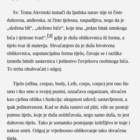
Sv. Toma Akvinski tumači da ljudska narav nije ni čisto
duhovna, anđeoska, ni čisto tjelesna, raspadljiva, nego da je
„
složena bît“, „složeno biće“, koje ima „jedan bitak umskoga
[3]
bića i tjelesne tvari“,
gdje je duša oblikovnica ili
forma
, a
tijelo tvar ili
materija. Shvaćanjem da je duša bivstvena
oblikovnica, supstancijalna forma tijelu, čuvaju se i razlika
između bitnih sastavnica i jedinstvo čovjekova osobnoga bića.
To treba obuhvaćati i odgoj.
Tijelo (sō͂ma,
corpus, body, Leib, corps, corpo) jest
ono što
smo i tko smo u svojoj punini,
označava organizam, shvaćen
kao cjelina oblika i funkcija; ukupnost udovâ; sastavljenost, a
ipak jedinstvenost
. Kad se duša rastavi od p
ȕ
ti
, više ne postoji
puteno tijelo, koje je duša uobličavala, nego samo duša, to jest
duhovno tijelo. Tako je somatsko postojanje izdržljivo te traje i
nakon smrti. Odgoj je vrjednosno oblikovanje tako shvaćena
tijela.