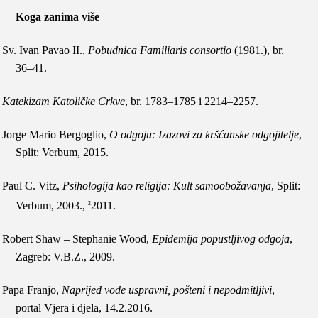
Koga zanima više
Sv. Ivan Pavao II.,
Pobudnica Familiaris consortio
(1981.), br.
36–41.
Katekizam Katoličke Crkve
, br.
1783–1785
i
2214–2257
.
Jorge Mario Bergoglio,
O odgoju: Izazovi za kršćanske odgojitelje
,
Split: Verbum, 2015.
Paul C. Vitz,
Psihologija kao religija: Kult samoobožavanja
, Split:
Verbum, 2003.,
2011.
2
Robert Shaw – Stephanie Wood,
Epidemija popustljivog odgoja
,
Zagreb: V.B.Z., 2009.
Papa Franjo,
Naprijed vode uspravni, pošteni i nepodmitljivi
,
portal Vjera i djela,
14.2.2016.