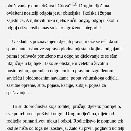
[9]
obučavanja): dom, država i Crkva“.
Drugim riječima
ovlašteni nositelji odgoja jesu: obiteljska, školska i župna
zajednica. A njihovih ruku djela: kućni odgoj, odgoj u školi i
odgoj crkvenosti danas su jako ugrožene kategorije.
U skladu s priznavanjem dječjih prava, može se reći da su
spomenute ustanove zapravo plodna mjesta u kojima odgajanik
prima i prihvaća ponuđeno mu odgojno djelovanje te se sâm
uključuje u taj tijek. Tako se otiskuje u velebnu životnu
pustolovinu, opremljen odgojem kao pravilno izgrađenom
savješću i plodonosnim navikama, poput vrhunskoga odijela,
zaštitne opreme, štita, pojasa, kacige, zublje, pojasa za
spašavanje…
Tri su dobročinstva koja roditelji pružaju djetetu: podrijetlo,
sve potrebno da preživi i odgoj. Drugim riječima, dijete od
roditelja prima: život, njegu i odgoj. Roditeljstvo je potpuno tek
kad se ništa od toga ne izostavlja. Zato su prvi i poglaviti učitelji