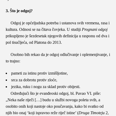
3. Što je odgoj?
Odgoj je općeljudska potreba i ustanova svih vremena, rasa i
kultura. Odnosi se na čitava čovjeka. U studiji
Prognani odgoj
prikupljeno je šezdesetak njegovih definicija u rasponu od dva i
pol tisućljeća, od Platona do 2013.
Osobno bih rekao da je odgoj odlučivanje i oplemenjivanje, i
to trajno:
pameti za istinu protiv izmišljotine,
srca za dobrotu protiv zloće,
jezika, ruku i nogu za sklad protiv obijesti.
Određujući što je evanđeoski odgoj, bl. Pavao VI. piše:
„Neka naše riječi […] budu u službi novoga poleta svih, a
osobito onih koji nastoje oko poučavanja, kako bi svatko od
njih bio onaj ‘koji ispravno reže riječ istine’ (
Druga Timoteju
2,