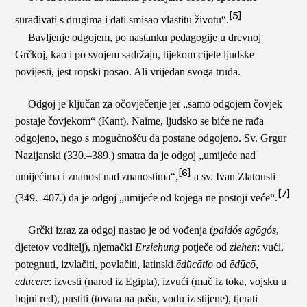
[5]
surađivati s drugima i dati smisao vlastitu životu“.
Bavljenje odgojem, po nastanku pedagogije u drevnoj
Grčkoj, kao i po svojem sadržaju, tijekom cijele ljudske
povijesti, jest ropski posao. Ali vrijedan svoga truda.
Odgoj je ključan za očovječenje jer „samo odgojem čovjek
postaje čovjekom“ (Kant). Naime, ljudsko se biće ne rađa
odgojeno, nego s mogućnošću da postane odgojeno. Sv. Grgur
Nazijanski (330.–389.) smatra da je odgoj „umijeće nad
[6]
umijećima i znanost nad znanostima“,
a sv. Ivan Zlatousti
[7]
(349.–407.) da je odgoj „umijeće od kojega ne postoji veće“.
Grčki izraz za odgoj nastao je od vođenja (
paid
ó
s agōg
ó
s
,
djetetov voditelj), njemački
Erziehung
potječe od
ziehen
: vući,
potegnuti, izvlačiti, povlačiti, latinski
ēdŭcātĭo
od
ēdūcō
,
ēdūcere
: izvesti (narod iz Egipta), izvući (mač iz toka, vojsku u
bojni red), pustiti (tovara na pašu, vodu iz stijene), tjerati