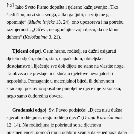
[13]
Iako Sveto Pismo dopušta i tjelesno kažnjavanje: „Tko
štedi šibu, mrzi sina svoga, a tko ga ljubi, na vrijeme ga
opominje“ (
Mudre izrjeke
13, 24), ono upozorava i na potrebu
razmjernosti: „Otčevi, ne ogorčujte svoju djecu, da ne klonu
duhom“ (
Kološanima
3, 21).
Tjelesni odgoj
. Osim hrane, roditelji su dužni osigurati
djetetu odjeću, obuću, stan, dapače dom, obiteljsko
dostojanstvo i liječenje sve dok dijete ne stane na vlastite noge.
Ta obveza ne prestaje ni u slučaju djetetove nevaljalosti i
neposluha. Pomaganje u materijalnoj bijedi ili duhovnom
stradanju poslovno sposobne punoljetne djece nije zakonska,
nego samo ćudoredna obveza.
Građanski odgoj
. Sv. Pavao podsjeća: „Djeca nisu dužna
stjecati roditeljima, nego roditelji djeci“ (
Druga Korinćanima
12, 14). Na roditeljima je pobrinuti se za djetetovu
opismenjenost, pomoći mu u odabiru zvanja da se jednoga dana