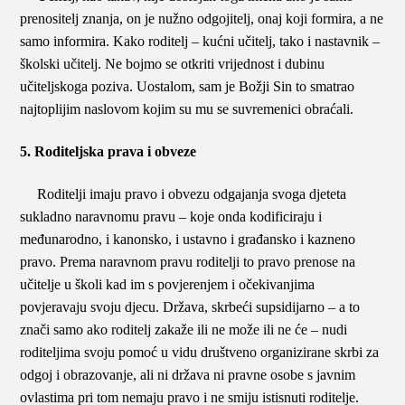
prenositelj znanja, on je nužno odgojitelj, onaj koji formira, a ne
samo informira. Kako roditelj – kućni učitelj, tako i nastavnik –
školski učitelj. Ne bojmo se otkriti vrijednost i dubinu
učiteljskoga poziva. Uostalom, sam je Božji Sin to smatrao
najtoplijim naslovom kojim su mu se suvremenici obraćali.
5. Roditeljska prava i obveze
Roditelji imaju pravo i obvezu odgajanja svoga djeteta
sukladno naravnomu pravu – koje onda kodificiraju i
međunarodno, i kanonsko, i ustavno i građansko i kazneno
pravo. Prema naravnom pravu roditelji to pravo prenose na
učitelje u školi kad im s povjerenjem i očekivanjima
povjeravaju svoju djecu. Država, skrbeći supsidijarno – a to
znači samo ako roditelj zakaže ili ne može ili ne će – nudi
roditeljima svoju pomoć u vidu društveno organizirane skrbi za
odgoj i obrazovanje, ali ni država ni pravne osobe s javnim
ovlastima pri tom nemaju pravo i ne smiju istisnuti roditelje.