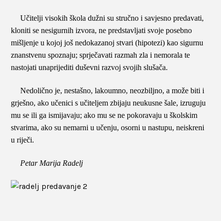
Učitelji visokih škola dužni su stručno i savjesno predavati,
kloniti se nesigurnih izvora, ne predstavljati svoje posebno
mišljenje u kojoj još nedokazanoj stvari (hipotezi) kao sigurnu
znanstvenu spoznaju; sprječavati razmah zla i nemorala te
nastojati unaprijediti duševni razvoj svojih slušača.
Nedolično je, nestašno, lakoumno, neozbiljno, a može biti i
grješno, ako učenici s učiteljem zbijaju neukusne šale, izruguju
mu se ili ga ismijavaju; ako mu se ne pokoravaju u školskim
stvarima, ako su nemarni u učenju, osorni u nastupu, neiskreni
u riječi.
Petar Marija Radelj