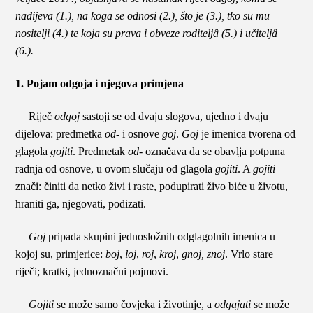
nadijeva (1.), na koga se odnosi (2.), što je (3.), tko su mu
nositelji (4.) te koja su prava i obveze roditeljâ (5.) i učiteljâ
(6.).
1. Pojam odgoja i njegova primjena
Riječ
odgoj
sastoji se od dvaju slogova, ujedno i dvaju
dijelova: predmetka
od-
i osnove
goj
.
Goj
je imenica tvorena od
glagola
gojiti
. Predmetak
od-
označava da se obavlja potpuna
radnja od osnove, u ovom slučaju od glagola
gojiti
. A
gojiti
znači: činiti da netko živi i raste, podupirati živo biće u životu,
hraniti ga, njegovati, podizati.
Goj
pripada skupini jednosložnih odglagolnih imenica u
kojoj su, primjerice:
boj
,
loj
,
roj
,
kroj
,
gnoj,
znoj
. Vrlo stare
riječi; kratki, jednoznačni pojmovi.
Gojiti
se može samo čovjeka i životinje, a
odgajati
se može