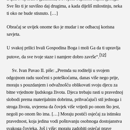
Sve što ti je suvišno daj drugima, a kada dijeliš milostinju, neka
ti oko ne bude stisnuto. […]
Obraćaj se uvijek onome tko je mudar i ne odbacuj korisna
savjeta.
U svakoj prilici hvali Gospodina Boga i moli Ga da ti upravlja
[12]
putove, da sve tvoje staze i namjere dobro završe“.
Sv. Ivan Pavao II. piše: „Premda su roditelji u svojem
odgojnom radu suočeni s poteškoćama, danas više nego prije,
moraju s pouzdanjem i odvažnošću oblikovati svoju djecu za
bitne vrjednote ljudskoga života. Djeca trebaju rasti u pravednoj
slobodi prema materijalnim dobrima, prihvaćajući stil jednoga i
stroga života, uvjerena da čovjek više vrijedi po onom što jest,
negoli po onom što ima. […] Moraju postići osjećaj za istinsku
pravednost, koja jedina vodi poštovanju osobnoga dostojanstva
svakoga čovjeka. Još i više: moraju zadobiti osjećaj prave