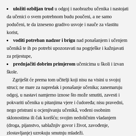
uložiti ozbiljan trud
u odgoj i naobrazbu učenika i nastojati
da učenici o svem potrebnom budu poučeni, a ne samo
podučeni, te da izneseno gradivo usvoje i nauče za vlastitu
korist,
voditi potreban nadzor i brigu
nad ponašanjem i učenjem
učenikâ te ih po potrebi upozoravati na pogrješke i kažnjavati
za prijestupe,
prednjačiti dobrim primjerom
učenicima u školi i izvan
škole.
Zgriješit će prema tom učitelji koji nisu na visini u svojoj
struci; ne mare za napredak i ponašanje učenika; zanemaruju
odgoj, u nastavi namjerno iznose što može smutiti, zavesti i
pokvariti učenika u pitanjima vjere i ćudoređa; nisu pravedni,
nego pristrani u ocjenjivanju učenikâ, vođeni osobnim
sklonostima ili čak korišću; svojim nedoličnim vladanjem
(droga, pijanstvo, sablažnjiv govor i život, zavođenje,
zlostavljanje) uzrokuju smutnju mladeži.