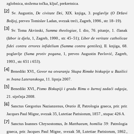
zglobnica, stožerna točka, ključ, prekretnica
.
[2]
Sv. Augustin,
De civitate Dei
, XIX. knjiga, 3. poglavlje
(
O Državi
Božjoj
, preveo Tomislav Ladan, svezak treći, Zagreb, 1996., str. 18–19).
[3]
Sv. Toma Akvinski,
Summa theologiae
, I. dio, 76. pitanje, 1. članak
(
Izbor iz djela
, 1, Zagreb, 1990., str. 45–51);
Liber de veritate catholicae
fidei contra errores infidelium (Summa contra gentiles)
, II. knjiga, 68.
poglavlje (
Suma protiv pogana
, 1, preveo Augustin Pavlović, Zagreb,
1993., str. 651 i 653)
.
[4]
Benedikt XVI.,
Govor na otvaranju Skupa Rimske biskupije u Bazilici
sv. Ivana Lateranskoga
, 11. lipnja 2007.
[5]
Benedikt XVI.,
Pismo Biskupiji i gradu Rimu o žurnoj zadaći odgoja
,
21. siječnja 2008.
[6]
Sanctus Gregorius Nazianzenus,
Oratio II
, Patrologia graeca, prir.
prir.
Jacques Paul Migne
, svezak 35,
Lutetiae Parisiorum, 1857.,
stupac 426 A
.
[7]
Sanctus Ioannes Chrysostomus,
In Matthaeum, homilia 59
: Patrologia
graeca, prir. Jacques Paul Migne, svezak 58, Lutetiae Parisiorum, 1862.,