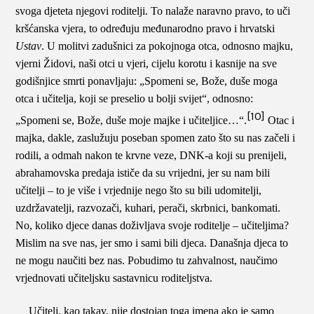
svoga djeteta njegovi roditelji. To nalaže naravno pravo, to uči
kršćanska vjera, to određuju međunarodno pravo i hrvatski
Ustav
. U molitvi zadušnici za pokojnoga otca, odnosno majku,
vjerni Židovi, naši otci u vjeri, cijelu korotu i kasnije na sve
godišnjice smrti ponavljaju: „Spomeni se, Bože, duše moga
otca i učitelja, koji se preselio u bolji svijet“, odnosno:
[10]
„Spomeni se, Bože, duše moje majke i učiteljice…“.
Otac i
majka, dakle, zaslužuju poseban spomen zato što su nas začeli i
rodili, a odmah nakon te krvne veze, DNK-a koji su prenijeli,
abrahamovska predaja ističe da su vrijedni, jer su nam bili
učitelji – to je više i vrjednije nego što su bili udomitelji,
uzdržavatelji, razvozači, kuhari, perači, skrbnici, bankomati.
No, koliko djece danas doživljava svoje roditelje – učiteljima?
Mislim na sve nas, jer smo i sami bili djeca. Današnja djeca to
ne mogu naučiti bez nas. Pobudimo tu zahvalnost, naučimo
vrjednovati učiteljsku sastavnicu roditeljstva.
Učitelj, kao takav, nije dostojan toga imena ako je samo