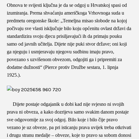
Obnova te svijesti ključna je da se odgoj u Hrvatskoj spasi od
izumiranja. Prema shvaćanju američkoga Vrhovnoga suda u
predmetu oregonske škole: „Temeljna misao slobode
na kojoj
počivaju sve vlasti isključuje bilo koju općenitu ovlast državi da
standardizira svoju djecu prisiljavajući ih da primaju pouku
samo od javnih učitelja. Dijete nije puki stvor države; oni koji
ga njeguju i usmjeravaju njegovu sudbinu imaju pravo,
povezano s uzvišenom obvezom, odgojiti ga i pripremiti za
dodatne dužnosti
“ (
Pierce protiv Družbe sestara, 1. lipnja
1925.
).
Dijete postaje odgajanik u dobi kad nije svjesno ni svojih
prava ni obveza, a kako dozrijeva samo svakim danom postaje
sve odgovornije za svoj odgoj. Bilo koje i bilo čije pravo
vezano je uz obveze, pa pri isticanju prava uvijek treba otkrivati
i drugu stranu medalje – obveze, koje to pravo sa sobom donosi