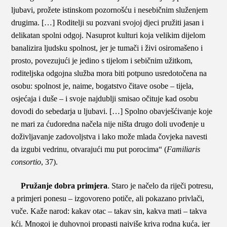
ljubavi, prožete istinskom pozornošću i nesebičnim služenjem
drugima. […] Roditelji su pozvani svojoj djeci pružiti jasan i
delikatan spolni odgoj. Nasuprot kulturi koja velikim dijelom
banalizira ljudsku spolnost, jer je tumači i živi osiromašeno i
prosto, povezujući je jedino s tijelom i sebičnim užitkom,
roditeljska odgojna služba mora biti potpuno usredotočena na
osobu: spolnost je, naime, bogatstvo čitave osobe – tijela,
osjećaja i duše – i svoje najdublji smisao očituje kad osobu
dovodi do sebedarja u ljubavi. […] Spolno obavješćivanje koje
ne mari za ćudoredna načela nije ništa drugo doli uvođenje u
doživljavanje zadovoljstva i lako može mlada čovjeka navesti
da izgubi vedrinu, otvarajući mu put porocima“ (
Familiaris
consortio
, 37).
Pružanje dobra primjera
. Staro je načelo da riječi potresu,
a primjeri ponesu – izgovoreno potiče, ali pokazano privlači,
vuče. Kaže narod: kakav otac – takav sin, kakva mati – takva
kći. Mnogoj je duhovnoj propasti najviše kriva rodna kuća, jer