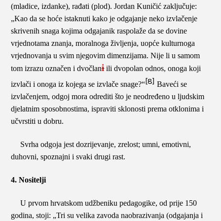
(mladice, izdanke), rađati (plod). Jordan Kuničić zaključuje:
„Kao da se hoće istaknuti kako je odgajanje neko izvlačenje
skrivenih snaga kojima odgajanik raspolaže da se dovine
vrjednotama znanja, moralnoga življenja, uopće kulturnoga
vrjednovanja u svim njegovim dimenzijama. Nije li u samom
i
tom izrazu označen i dvočlan
ili dvopolan odnos, onoga koji
[8]
izvlači i onoga iz kojega se izvlače snage?“
Baveći se
izvlačenjem, odgoj mora odrediti što je neodređeno u ljudskim
djelatnim sposobnostima, ispraviti sklonosti prema otklonima i
učvrstiti u dobru.
Svrha odgoja jest dozrijevanje, zrelost; umni, emotivni,
duhovni, spoznajni i svaki drugi rast.
4. Nositelji
U prvom hrvatskom udžbeniku pedagogike, od prije 150
godina, stoji: „Tri su velika zavoda naobrazivanja (odgajanja i