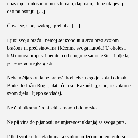
imaš dijeli milostinju: imaš li malo, daj malo, ali ne oklijevaj
dati milostinju. […]
Čuvaj se, sine, svakoga preljuba. […]
Ljubi svoju braću i nemoj se uzoholiti u srcu pred svojom
braćom, ni pred sinovima i kćerima svoga naroda! U oholosti
leži mnoga propast i nemir, a od dangube samo je šteta i bijeda,
jer je nerad majka gladi.
Neka ničija zarada ne prenoći kod tebe, nego je isplati odmah.
Budeš li služio Bogu, platit će ti se. Razmišljaj, sine, o svakome
svom djelu i lijepo se vladaj.
Ne čini nikomu što bi tebi samomu bilo mrsko.
Ne pij vina do pijanosti; neumjerenost uklanjaj sa svoga puta.
Dijeli svoj kruh s gladnima, a svojom odjećom odjeni gologa.