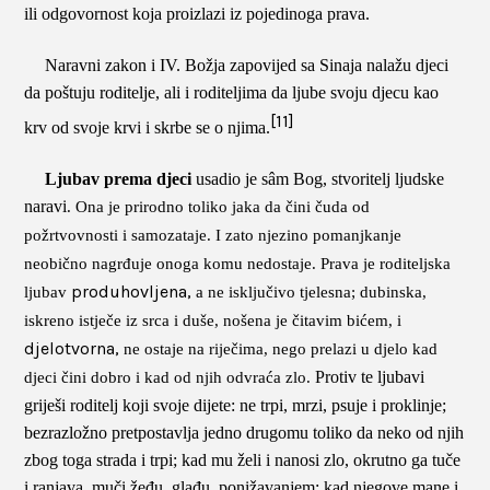
ili odgovornost koja proizlazi iz pojedinoga prava.
Naravni zakon i IV. Božja zapovijed sa Sinaja nalažu djeci
da poštuju roditelje, ali i roditeljima da ljube svoju djecu kao
[11]
krv od svoje krvi i skrbe se o njima.
Ljubav prema djeci
usadio je sâm Bog, stvoritelj ljudske
naravi
. Ona je prirodno toliko jaka da čini čuda od
požrtvovnosti i samozataje. I zato njezino pomanjkanje
neobično nagrđuje onoga komu nedostaje. Prava je roditeljska
produhovljena,
ljubav
a ne isključivo tjelesna; dubinska,
iskreno istječe iz srca i duše, nošena je čitavim bićem, i
djelotvorna,
ne ostaje na riječima, nego prelazi u djelo kad
Protiv te ljubavi
djeci čini dobro i kad od njih odvraća zlo.
griješi roditelj koji svoje dijete: ne trpi, mrzi, psuje i proklinje;
bezrazložno pretpostavlja jedno drugomu toliko da neko od njih
zbog toga strada i trpi; kad mu želi i nanosi zlo, okrutno ga tuče
i ranjava, muči žeđu, glađu, ponižavanjem; kad njegove mane i