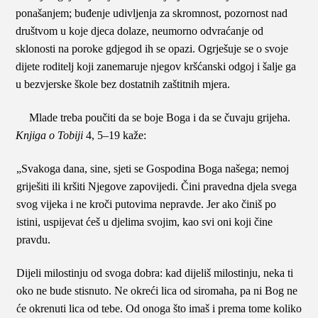
ponašanjem; buđenje udivljenja za skromnost, pozornost nad
društvom u koje djeca dolaze, neumorno odvraćanje od
sklonosti na poroke gdjegod ih se opazi. Ogrješuje se o svoje
dijete roditelj koji zanemaruje njegov kršćanski odgoj i šalje ga
u bezvjerske škole bez dostatnih zaštitnih mjera.
Mlade treba poučiti da se boje Boga i da se čuvaju grijeha.
Knjiga o Tobiji
4, 5–19 kaže:
„Svakoga dana, sine, sjeti se Gospodina Boga našega; nemoj
griješiti ili kršiti Njegove zapovijedi. Čini pravedna djela svega
svog vijeka i ne kroči putovima nepravde. Jer ako činiš po
istini, uspijevat ćeš u djelima svojim, kao svi oni koji čine
pravdu.
Dijeli milostinju od svoga dobra: kad dijeliš milostinju, neka ti
oko ne bude stisnuto. Ne okreći lica od siromaha, pa ni Bog ne
će okrenuti lica od tebe. Od onoga što imaš i prema tome koliko