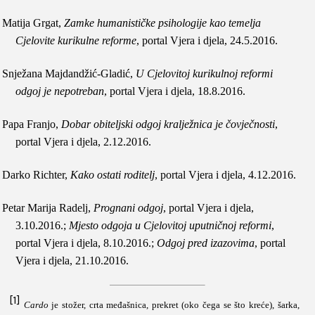
Matija Grgat,
Zamke humanističke psihologije kao temelja
Cjelovite kurikulne reforme
,
portal Vjera i djela,
24.5.2016.
Snježana Majdandžić-Gladić,
U Cjelovitoj kurikulnoj reformi
odgoj je nepotreban
,
portal Vjera i djela, 18.8.2016.
Papa Franjo,
Dobar obiteljski odgoj kralježnica je čovječnosti
,
portal Vjera i djela, 2.12.2016.
Darko Richter,
Kako ostati roditelj
, portal Vjera i djela, 4.12.2016.
Petar Marija Radelj,
Prognani odgoj
,
portal Vjera i djela,
3.10.2016.;
Mjesto odgoja u Cjelovitoj uputničnoj reformi
,
portal Vjera i djela,
8.10.2016.;
Odgoj pred izazovima
, portal
Vjera i djela,
21.10.2016.
[1]
Cardo
je stožer, crta međašnica, prekret (oko čega se što kreće), šarka,