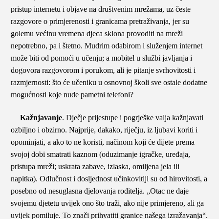
pristup internetu i objave na društvenim mrežama, uz česte
razgovore o primjerenosti i granicama pretraživanja, jer su
golemu većinu vremena djeca sklona provoditi na mreži
nepotrebno, pa i štetno. Mudrim odabirom i služenjem internet
može biti od pomoći u učenju; a mobitel u službi javljanja i
dogovora razgovorom i porukom, ali je pitanje svrhovitosti i
razmjernosti: što će učeniku u osnovnoj školi sve ostale dodatne
mogućnosti koje nude pametni telefoni?
Kažnjavanje
. Dječje prijestupe i pogrješke valja kažnjavati
ozbiljno i obzirno. Najprije, dakako, riječju, iz ljubavi koriti i
opominjati, a ako to ne koristi, načinom koji će dijete prema
svojoj dobi smatrati kaznom (oduzimanje igračke, uređaja,
pristupa mreži; uskrata zabave, izlaska, omiljena jela ili
napitka). Odlučnost i dosljednost učinkovitiji su od hirovitosti, a
posebno od nesuglasna djelovanja roditelja. „Otac ne daje
svojemu djetetu uvijek ono što traži, ako nije primjereno, ali ga
uvijek pomiluje. To znači prihvatiti granice našega izražavanja“.