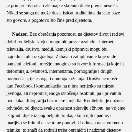
je primjer loša otca i zle majke skrenuo dijete prema nesreći.
Nikad se stoga ne može dosta isticati roditeljima da jako paze
što govore, a pogotovo što čine pred djetetom.
Nadzor
. Bez obraćanja pozornosti na djetetov život i rad svi
dobri roditeljski savjeti mogu biti posve uzaludni. Internet,
televizija, društvo, mediji, kemijski pripravci mogu biti
izgradnja, ali i razgradnja. Zabava i zatupljivanje koje nude
pametni telefoni i mrežje mnogima su izvor: informacija koje ih
deformiraju, ovisnosti, internetizma, pornografije i drugih
poremećaja; tjelesnoga i umnoga kržljanja. Društvene mreže
kao Facebook i komunikacija na njima nerijetko su mjesto
javnoga, ali nepromišljenoga iznošenja osobnih, pa i privatnih
podataka i fotografija bez mjere i mjerila. Roditeljska je dužnost
odvraćati od djeteta svaku opasnost zdravlju i životu, na vrijeme
istrgnuti dijete iz pogibeljnih prilika, ako u njih upadne, i
marljivo se brinuti da se to ne ponovi. U odnosu na suvremenu
tehniku, to znači da roditelj treba ograničiti i nadzirati djetetov