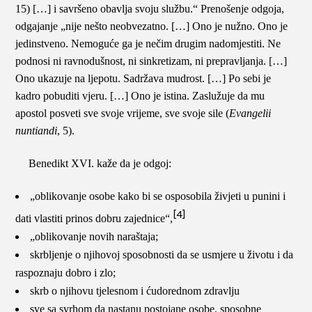
15) […] i savršeno obavlja svoju službu.“ Prenošenje odgoja,
odgajanje „nije nešto neobvezatno. […] Ono je nužno. Ono je
jedinstveno. Nemoguće ga je nečim drugim nadomjestiti. Ne
podnosi ni ravnodušnost, ni sinkretizam, ni prepravljanja. […]
Ono ukazuje na ljepotu. Sadržava mudrost. […] Po sebi je
kadro pobuditi vjeru. […] Ono je istina. Zaslužuje da mu
apostol posveti sve svoje vrijeme, sve svoje sile (
Evangelii
nuntiandi
, 5).
Benedikt XVI. kaže da je odgoj:
„oblikovanje osobe kako bi se osposobila živjeti u punini i
[4]
dati vlastiti prinos dobru zajednice“,
„oblikovanje novih naraštaja;
skrbljenje o njihovoj sposobnosti da se usmjere u životu i da
raspoznaju dobro i zlo;
skrb o njihovu tjelesnom i ćudorednom zdravlju
sve sa svrhom da nastanu postojane osobe, sposobne