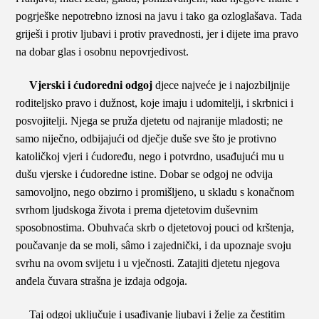
pogrješke nepotrebno iznosi na javu i tako ga ozloglašava. Tada
griješi i protiv ljubavi i protiv pravednosti, jer i dijete ima pravo
na dobar glas i osobnu nepovrjedivost.
Vjerski i ćudoredni odgoj
djece najveće je i najozbiljnije
roditeljsko pravo i dužnost, koje imaju i udomitelji, i skrbnici i
posvojitelji. Njega se pruža djetetu od najranije mladosti; ne
samo niječno, odbijajući od dječje duše sve što je protivno
katoličkoj vjeri i ćudoređu, nego i potvrdno, usađujući mu u
dušu vjerske i ćudoredne istine. Dobar se odgoj ne odvija
samovoljno, nego obzirno i promišljeno, u skladu s konačnom
svrhom ljudskoga života i prema djetetovim duševnim
sposobnostima. Obuhvaća skrb o djetetovoj pouci od krštenja,
poučavanje da se moli, sâmo i zajednički, i da upoznaje svoju
svrhu na ovom svijetu i u vječnosti. Zatajiti djetetu njegova
anđela čuvara strašna je izdaja odgoja.
Taj odgoj uključuje i usađivanje ljubavi i želje za čestitim