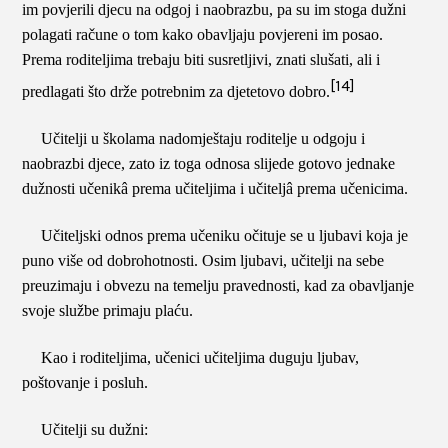
im povjerili djecu na odgoj i naobrazbu, pa su im stoga dužni
polagati račune o tom kako obavljaju povjereni im posao.
Prema roditeljima trebaju biti susretljivi, znati slušati, ali i
[14]
predlagati što drže potrebnim za djetetovo dobro.
Učitelji u školama nadomještaju roditelje u odgoju i
naobrazbi djece, zato iz toga odnosa slijede gotovo jednake
dužnosti učenikâ prema učiteljima i učiteljâ prema učenicima.
Učiteljski odnos prema učeniku očituje se u ljubavi koja je
puno više od dobrohotnosti. Osim ljubavi, učitelji na sebe
preuzimaju i obvezu na temelju pravednosti, kad za obavljanje
svoje službe primaju plaću.
Kao i roditeljima, učenici učiteljima duguju ljubav,
poštovanje i posluh.
Učitelji su dužni: