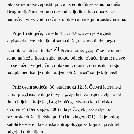
tako se ne može zapustiti
p
ȕ
t
, a usredotočiti se samo na dušu
.
Drugim
riječima, onomu tko radi s ljudima kao obveza se
nameće: uvijek voditi računa o objema temeljnim sastavnicama.
Prije 16 stoljeća, između 413. i 426., sveti je Augustin
zapisao da „čovjek nije ni sama duša, ni samo tijelo, nego
[2]
istodobno i duša i tijelo“.
Prema tome, „gojiti“ se ne odnosi
samo na kožu, kosu, zube, nokte, odijelo, obuću, hranu; na sve
što se poželi vidjeti, čuti, dotaknuti, okusiti, omirisati – nego i
na oplemenjivanje duha, gojenje duše, usađivanje krjeposti.
Prije osam stoljeća, 30. studenoga 1215. Četvrti lateranski
sabor proglasio je da je čovjek „zajedništvo uspostavljeno od
duha i tijela“, koje je „Bog iz ničega stvorio kao ljudsko
stvorenje“ (Denzinger, 800) i da je čovjek „sastavljen od
razumske duše i ljudske puti“ (Denzinger, 801). To je polog
katoličke vjere i kršćanska antropologija za koju su predmet
odgoja i duh i tijelo.