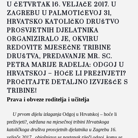
U ČETVRTAK 16. VELJAČE 2017. U
ZAGREBU U PALMOTIĆEVOJ 31,
HRVATSKO KATOLIČKO DRUŠTVO
PROSVJETNIH DJELATNIKA
ORGANIZIRALO JE, OKVIRU
REDOVITE MJESEČNE TRIBINE
DRUŠTVA, PREDAVANJE MR. SC.
PETRA MARIJE RADELJA: ODGOJ U
HRVATSKOJ – HOĆE LI PREŽIVJETI?
PROČITAJTE DETALJNO IZVJEŠĆE S
TRIBINE!
Prava i obveze roditelja i učitelja
U prvom dijelu izlaganja
Odgoj u Hrvatskoj – hoće li
preživjeti?
, održana na mjesečnoj tribini Hrvatskoga
katoličkoga društva prosvjetnih djelatnika u Zagrebu 16.
veljače 2017., objašnjava se nastanak riječi odgoj, komu se