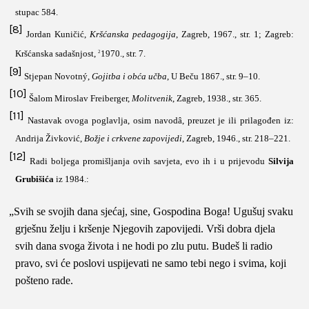
stupac 584.
[8]
Jordan Kuničić,
Kršćanska pedagogija
, Zagreb, 1967., str. 1; Zagreb:
Kršćanska sadašnjost,
1970., str. 7.
2
[9]
Stjepan Novotn
ý
,
Gojitba i obća učba
, U Beču 1867., str. 9–10.
[10]
Šalom Miroslav Freiberger,
Molitvenik
, Zagreb, 1938., str. 365.
[11]
Nastavak ovoga poglavlja, osim navodâ, preuzet je ili prilagođen iz:
Andrija Živković,
Božje i crkvene zapovijedi
, Zagreb, 1946
., str. 218–221.
[12]
Radi boljega promišljanja ovih savjeta, evo ih i u prijevodu
Silvija
Grubišića
iz 1984.:
„Svih se svojih dana sjećaj, sine, Gospodina Boga! Ugušuj svaku
grješnu želju i kršenje Njegovih zapovijedi. Vrši dobra djela
svih dana svoga života i ne hodi po zlu putu. Budeš li radio
pravo, svi će poslovi uspijevati ne samo tebi nego i svima, koji
pošteno rade.