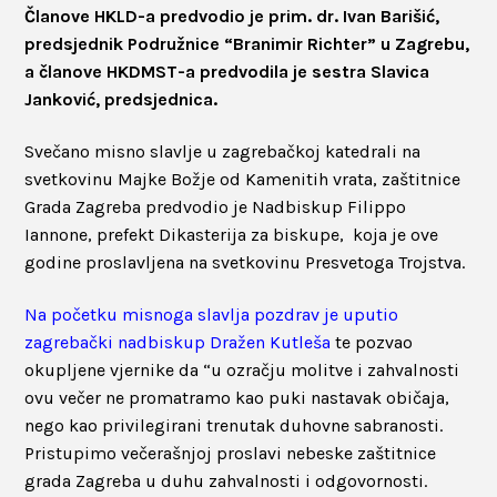
Članove HKLD-a predvodio je prim. dr. Ivan Barišić,
predsjednik Podružnice “Branimir Richter” u Zagrebu,
a članove HKDMST-a predvodila je sestra Slavica
Janković, predsjednica.
Svečano misno slavlje u zagrebačkoj katedrali na
svetkovinu Majke Božje od Kamenitih vrata, zaštitnice
Grada Zagreba predvodio je Nadbiskup Filippo
Iannone, prefekt Dikasterija za biskupe, koja je ove
godine proslavljena na svetkovinu Presvetoga Trojstva.
Na početku misnoga slavlja pozdrav je uputio
zagrebački nadbiskup Dražen Kutleša
te pozvao
okupljene vjernike da “u ozračju molitve i zahvalnosti
ovu večer ne promatramo kao puki nastavak običaja,
nego kao privilegirani trenutak duhovne sabranosti.
Pristupimo večerašnjoj proslavi nebeske zaštitnice
grada Zagreba u duhu zahvalnosti i odgovornosti.