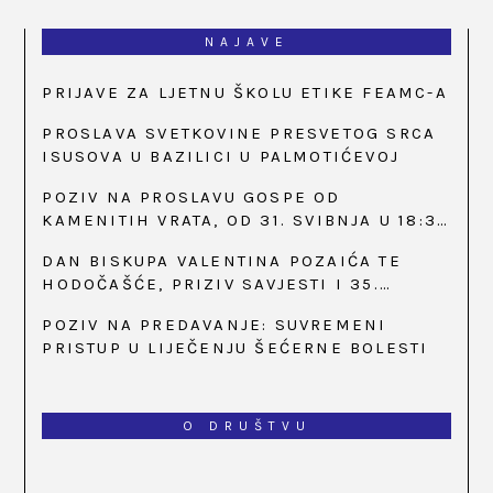
NAJAVE
PRIJAVE ZA LJETNU ŠKOLU ETIKE FEAMC-A
PROSLAVA SVETKOVINE PRESVETOG SRCA
ISUSOVA U BAZILICI U PALMOTIĆEVOJ
POZIV NA PROSLAVU GOSPE OD
KAMENITIH VRATA, OD 31. SVIBNJA U 18:30
SATI
DAN BISKUPA VALENTINA POZAIĆA TE
HODOČAŠĆE, PRIZIV SAVJESTI I 35.
OBLJETNICA OSNIVANJA HKLD-A, U MARIJI
POZIV NA PREDAVANJE: SUVREMENI
BISTRICI, OD 15. DO 17. SVIBNJA
PRISTUP U LIJEČENJU ŠEĆERNE BOLESTI
O DRUŠTVU