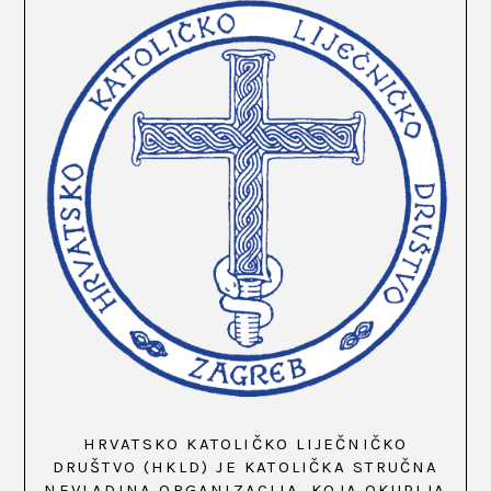
HRVATSKO KATOLIČKO LIJEČNIČKO
DRUŠTVO (HKLD) JE KATOLIČKA STRUČNA
NEVLADINA ORGANIZACIJA, KOJA OKUPLJA