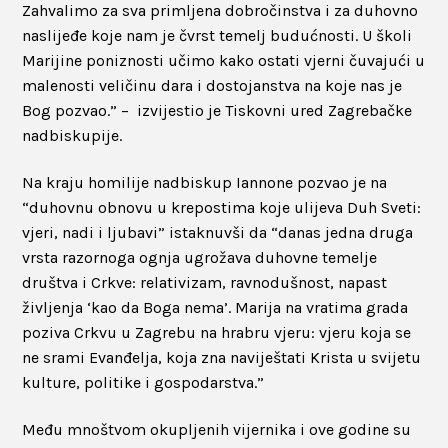
Zahvalimo za sva primljena dobročinstva i za duhovno
naslijeđe koje nam je čvrst temelj budućnosti. U školi
Marijine poniznosti učimo kako ostati vjerni čuvajući u
malenosti veličinu dara i dostojanstva na koje nas je
Bog pozvao.” – izvijestio je Tiskovni ured Zagrebačke
nadbiskupije.
Na kraju homilije nadbiskup Iannone pozvao je na
“duhovnu obnovu u krepostima koje ulijeva Duh Sveti:
vjeri, nadi i ljubavi” istaknuvši da “danas jedna druga
vrsta razornoga ognja ugrožava duhovne temelje
društva i Crkve: relativizam, ravnodušnost, napast
življenja ‘kao da Boga nema’. Marija na vratima grada
poziva Crkvu u Zagrebu na hrabru vjeru: vjeru koja se
ne srami Evanđelja, koja zna naviještati Krista u svijetu
kulture, politike i gospodarstva.”
Među mnoštvom okupljenih vijernika i ove godine su