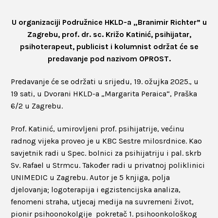
U organizaciji Podružnice HKLD-a „Branimir Richter” u
Zagrebu, prof. dr. sc. Križo Katinić, psihijatar,
psihoterapeut, publicist i kolumnist održat će se
predavanje pod nazivom OPROST.
Predavanje će se održati u srijedu, 19. ožujka 2025., u
19 sati, u Dvorani HKLD-a „Margarita Peraica“, Praška
6/2 u Zagrebu.
Prof. Katinić, umirovljeni prof. psihijatrije, većinu
radnog vijeka proveo je u KBC Sestre milosrdnice. Kao
savjetnik radi u Spec. bolnici za psihijatriju i pal. skrb
Sv. Rafael u Strmcu. Također radi u privatnoj poliklinici
UNIMEDIC u Zagrebu. Autor je 5 knjiga, polja
djelovanja; logoterapija i egzistencijska analiza,
fenomeni straha, utjecaj medija na suvremeni život,
pionir psihoonokolgije pokretač 1. psihoonkološkog