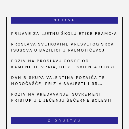
NAJAVE
PRIJAVE ZA LJETNU ŠKOLU ETIKE FEAMC-A
PROSLAVA SVETKOVINE PRESVETOG SRCA
ISUSOVA U BAZILICI U PALMOTIĆEVOJ
POZIV NA PROSLAVU GOSPE OD
KAMENITIH VRATA, OD 31. SVIBNJA U 18:30
SATI
DAN BISKUPA VALENTINA POZAIĆA TE
HODOČAŠĆE, PRIZIV SAVJESTI I 35.
OBLJETNICA OSNIVANJA HKLD-A, U MARIJI
POZIV NA PREDAVANJE: SUVREMENI
BISTRICI, OD 15. DO 17. SVIBNJA
PRISTUP U LIJEČENJU ŠEĆERNE BOLESTI
O DRUŠTVU