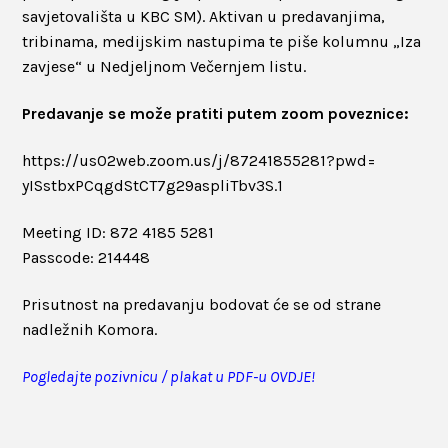
savjetovališta u KBC SM). Aktivan u predavanjima,
tribinama, medijskim nastupima te piše kolumnu „Iza
zavjese“ u Nedjeljnom Večernjem listu.
Predavanje se može pratiti putem zoom poveznice:
https://us02web.zoom.us/j/
87241855281?pwd=
yISstbxPCqgdStCT7g29aspliTbv3S
.1
Meeting ID: 872 4185 5281
Passcode: 214448
Prisutnost na predavanju bodovat će se od strane
nadležnih Komora.
Pogledajte pozivnicu / plakat u PDF-u OVDJE!