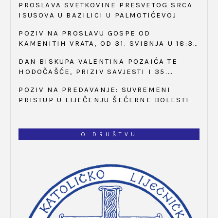
PROSLAVA SVETKOVINE PRESVETOG SRCA
ISUSOVA U BAZILICI U PALMOTIĆEVOJ
POZIV NA PROSLAVU GOSPE OD
KAMENITIH VRATA, OD 31. SVIBNJA U 18:30
SATI
DAN BISKUPA VALENTINA POZAIĆA TE
HODOČAŠĆE, PRIZIV SAVJESTI I 35.
OBLJETNICA OSNIVANJA HKLD-A, U MARIJI
POZIV NA PREDAVANJE: SUVREMENI
BISTRICI, OD 15. DO 17. SVIBNJA
PRISTUP U LIJEČENJU ŠEĆERNE BOLESTI
O DRUŠTVU