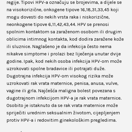
regije. Tipovi HPV-a označuju se brojevima, a dijele se
na visokorizične, onkogene tipove 16,18,31,33,45 koji
mogu dovesti do nekih vrsta raka i niskorizične,
neonkogene tipove 6,11,42,43,44. HPV se prenosi
spolnim kontaktom sa zaraženom osobom ili drugim
oblicima intimnog kontakta, kod dodira zaražene kože
ili sluznice. Naglašeno je da infekcija često nema
nikakve simptome i prolazi bez liječenja unutar dvije
godine. Ipak, kod nekih osoba infekcija HPV-om može
uzrokovati spolne bradavice ili potrajati duže.
Dugotrajna infekcija HPV-om visokog rizika može
uzrokovati rak vrata maternice, penisa, anusa, vulve,
vagine ili grla. Najčešća maligna bolest povezana s
dugotrajnom infekcijom HPV-a je rak vrata maternice.
Osobito je istaknuto da se rak vrata maternice može
spriječiti urednim seksualnim životom, cijepljenjem
protiv HPV-a i redovitim ginekološkim pregledima.