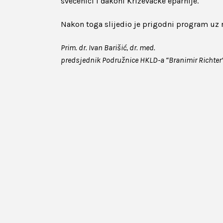
svećenici i đakoni Križevačke eparhije.
Nakon toga slijedio je prigodni program uz 
Prim. dr. Ivan Barišić, dr. med.
predsjednik Podružnice HKLD-a “Branimir Richter