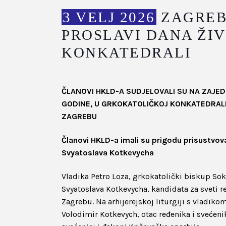
3 VELJ 2026
ZAGREB
PROSLAVI DANA ŽI
KONKATEDRALI
ČLANOVI HKLD-A SUDJELOVALI SU NA ZAJEDN
GODINE, U GRKOKATOLIČKOJ KONKATEDRALI 
ZAGREBU
Članovi HKLD-a imali su prigodu prisustvov
Svyatoslava Kotkevycha
Vladika Petro Loza, grkokatolički biskup Sok
Svyatoslava Kotkevycha, kandidata za sveti red
Zagrebu. Na arhijerejskoj liturgiji s vladiko
Volodimir Kotkevych, otac ređenika i svećeni