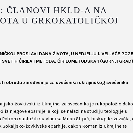
: ČLANOVI HKLD-A NA
VOTA U GRKOKATOLIČKOJ
IČKOJ PROSLAVI DANA ŽIVOTA, U NEDJELJU 1. VELJAČE 2025
SVETIH ĆIRILA I METODA, ĆIRILOMETODSKA 1 (GORNJI GRAD)
ati obredu zaređivanja za svećenika ukrajinskog svećenika
aljsko-žovkivski iz Ukrajine, za svećenika je rukopoložio đak
 iz njegove eparhije, a koji se nalazi na studiju teologije u
m Petrom suslužili su vladika Milan Stipić, biskup križevački, 
k Sokaljsko-žovkivske eparhije, đakon Roman iz Ukrajine te