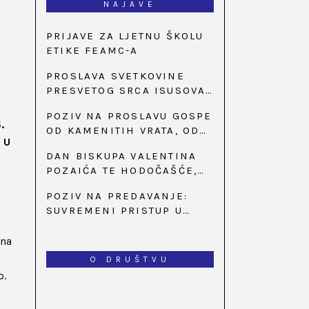
NAJAVE
PRIJAVE ZA LJETNU ŠKOLU
ETIKE FEAMC-A
PROSLAVA SVETKOVINE
PRESVETOG SRCA ISUSOVA
U BAZILICI U
POZIV NA PROSLAVU GOSPE
PALMOTIĆEVOJ
.
OD KAMENITIH VRATA, OD
 U
31. SVIBNJA U 18:30 SATI
DAN BISKUPA VALENTINA
POZAIĆA TE HODOČAŠĆE,
PRIZIV SAVJESTI I 35.
POZIV NA PREDAVANJE:
OBLJETNICA OSNIVANJA
SUVREMENI PRISTUP U
HKLD-A, U MARIJI BISTRICI,
LIJEČENJU ŠEĆERNE
OD 15. DO 17. SVIBNJA
BOLESTI
ona
O DRUŠTVU
o.