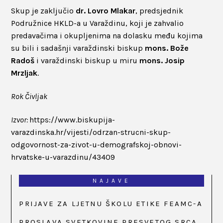
Skup je zaključio
dr. Lovro Mlakar
, predsjednik
Podružnice HKLD-a u Varaždinu, koji je zahvalio
predavačima i okupljenima na dolasku među kojima
su bili i sadašnji varaždinski biskup
mons. Bože
Radoš
i varaždinski biskup u miru
mons. Josip
Mrzljak
.
Rok Čivljak
Izvor:
https://www.biskupija-
varazdinska.hr/vijesti/odrzan-strucni-skup-
odgovornost-za-zivot-u-demografskoj-obnovi-
hrvatske-u-varazdinu/43409
NAJAVE
PRIJAVE ZA LJETNU ŠKOLU ETIKE FEAMC-A
PROSLAVA SVETKOVINE PRESVETOG SRCA