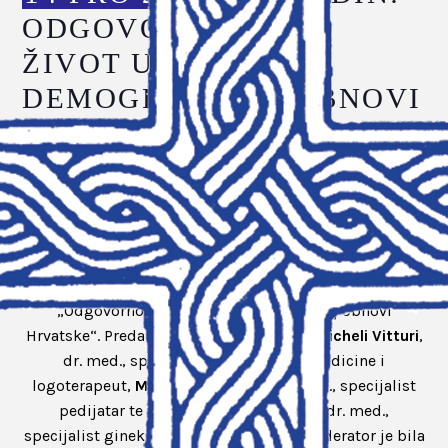
ODGOVORNOST ZA
ŽIVOT U
DEMOGRAFSKOJ OBNOVI
HRVATSKE
U organizaciji Podružnice HKLD-a u Varaždinu i
Varaždinske biskupije u srijedu, 13. prosinca 2023.
održan je u Varaždinu stručni skup na temu
„Odgovornost za život u demografskoj obnovi
Hrvatske“. Predavači su bili
Danijela De Micheli Vitturi
,
dr. med., specijalistica obiteljske medicine i
logoterapeut,
Martin Martinović
, dr. med., specijalist
pedijatar te mr. sc.
Žarko Šperanda
, dr. med.,
specijalist ginekolog​ije i opstetricije. Moderator je bila