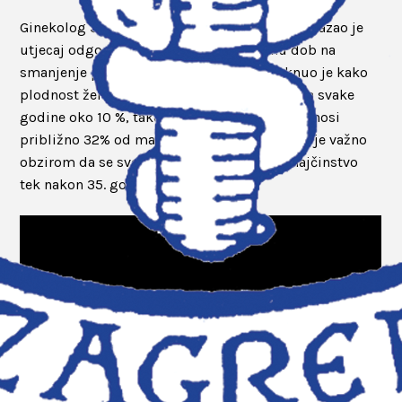
Ginekolog Šperanda u svome predavanju prikazao je
utjecaj odgode rađanja u kasniju životnu dob na
smanjenje plodnosti i depopulaciju. Istaknuo je kako
plodnost žena nakon 27. godine života opada svake
godine oko 10 %, tako da sa 32-35 god ona iznosi
približno 32% od maksimalne plodnosti, što je važno
obzirom da se sve više žena odlučuje na majčinstvo
tek nakon 35. godine života.