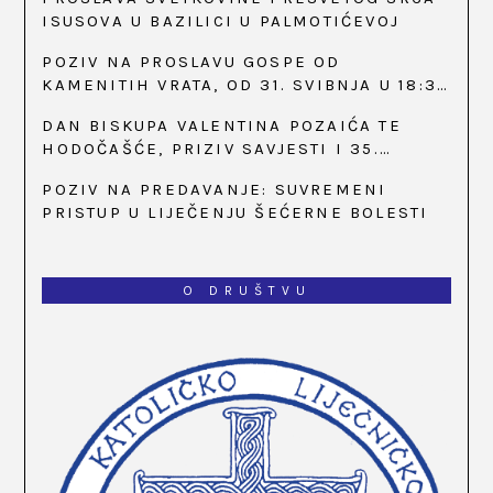
ISUSOVA U BAZILICI U PALMOTIĆEVOJ
POZIV NA PROSLAVU GOSPE OD
KAMENITIH VRATA, OD 31. SVIBNJA U 18:30
SATI
DAN BISKUPA VALENTINA POZAIĆA TE
HODOČAŠĆE, PRIZIV SAVJESTI I 35.
OBLJETNICA OSNIVANJA HKLD-A, U MARIJI
POZIV NA PREDAVANJE: SUVREMENI
BISTRICI, OD 15. DO 17. SVIBNJA
PRISTUP U LIJEČENJU ŠEĆERNE BOLESTI
O DRUŠTVU