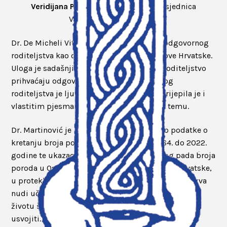
Veridijana Pavlović
, dr. med., dopredsjednica
Varaždinske podružnice.
Dr. De Micheli Vitturi govorila je na temu odgovornog
roditeljstva kao osnove demografske obnove Hrvatske.
Uloga je sadašnjih i budućih roditelja da roditeljstvo
prihvaćaju odgovorno, a temelj odgovornog
roditeljstva je ljubav. Svoje izlaganje potkrijepila je i
vlastitim pjesmama koje je napisala na tu temu.
Dr. Martinović je u svome predavanju iznio podatke o
kretanju broja poroda u KBC Osijek od 1964. do 2022.
godine te ukazao na problem kontinuiranog pada broja
poroda u Osijeku, kao i u ostalim dijelovima Hrvatske,
u proteklih tridesetak godina. Istaknuo je kako Crkva
nudi učinkovito rješenje promovirajući otvorenost
životu što bi svaka mlada katolička obitelj trebala
usvojiti.