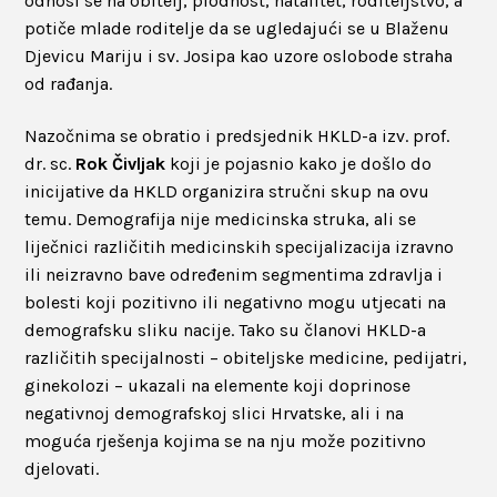
odnosi se na obitelj, plodnost, natalitet, roditeljstvo, a
potiče mlade roditelje da se ugledajući se u Blaženu
Djevicu Mariju i sv. Josipa kao uzore oslobode straha
od rađanja.
Nazočnima se obratio i predsjednik HKLD-a izv. prof.
dr. sc.
Rok Čivljak
koji je pojasnio kako je došlo do
inicijative da HKLD organizira stručni skup na ovu
temu. Demografija nije medicinska struka, ali se
liječnici različitih medicinskih specijalizacija izravno
ili neizravno bave određenim segmentima zdravlja i
bolesti koji pozitivno ili negativno mogu utjecati na
demografsku sliku nacije. Tako su članovi HKLD-a
različitih specijalnosti – obiteljske medicine, pedijatri,
ginekolozi – ukazali na elemente koji doprinose
negativnoj demografskoj slici Hrvatske, ali i na
moguća rješenja kojima se na nju može pozitivno
djelovati.