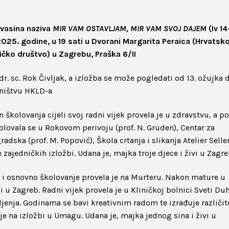
Kvasina naziva
MIR VAM OSTAVLJAM, MIR VAM SVOJ DAJEM
(Iv 14
2025. godine, u 19 sati u Dvorani Margarita Peraica (Hrvatsk
ničko društvo) u Zagrebu, Praška 6/II
dr. sc. Rok Čivljak, a izložba se može pogledati od 13. ožujka 
jništvu HKLD-a
školovanja cijeli svoj radni vijek provela je u zdravstvu, a po
olovala se u Rokovom perivoju (prof. N. Gruden), Centar za
dska (prof. M. Popović), Škola crtanja i slikanja Atelier Seller
e zajedničkih izložbi. Udana je, majka troje djece i živi u Zagr
o i osnovno školovanje provela je na Murteru. Nakon mature u
i u Zagreb. Radni vijek provela je u Kliničkoj bolnici Sveti Du
ljenja. Godinama se bavi kreativnim radom te izrađuje različit
e na izložbi u Umagu. Udana je, majka jednog sina i živi u