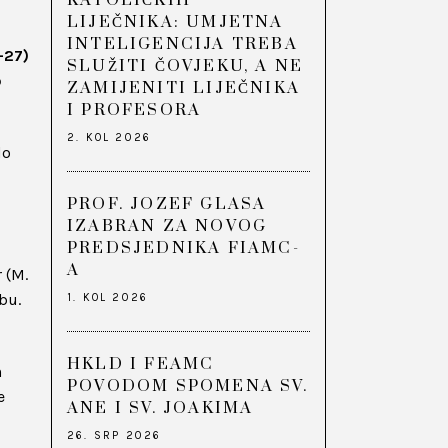
KATOLIČKIH
LIJEČNIKA: UMJETNA
INTELIGENCIJA TREBA
-27)
SLUŽITI ČOVJEKU, A NE
o
ZAMIJENITI LIJEČNIKA
I PROFESORA
2. KOL 2026
do
PROF. JOZEF GLASA
IZABRAN ZA NOVOG
PREDSJEDNIKA FIAMC-
A
 (M.
ebu.
1. KOL 2026
HKLD I FEAMC
h
POVODOM SPOMENA SV.
e
ANE I SV. JOAKIMA
26. SRP 2026