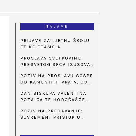
NAJAVE
PRIJAVE ZA LJETNU ŠKOLU
ETIKE FEAMC-A
PROSLAVA SVETKOVINE
PRESVETOG SRCA ISUSOVA
U BAZILICI U
POZIV NA PROSLAVU GOSPE
PALMOTIĆEVOJ
OD KAMENITIH VRATA, OD
31. SVIBNJA U 18:30 SATI
DAN BISKUPA VALENTINA
POZAIĆA TE HODOČAŠĆE,
PRIZIV SAVJESTI I 35.
POZIV NA PREDAVANJE:
OBLJETNICA OSNIVANJA
SUVREMENI PRISTUP U
HKLD-A, U MARIJI BISTRICI,
LIJEČENJU ŠEĆERNE
OD 15. DO 17. SVIBNJA
BOLESTI