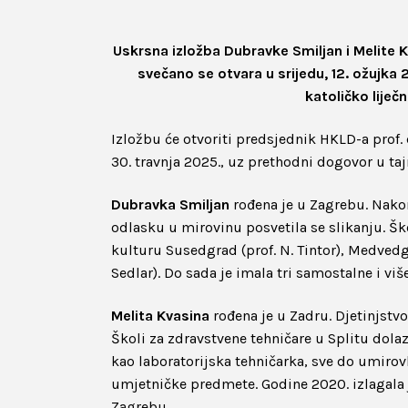
Uskrsna izložba Dubravke Smiljan i Melite 
svečano se otvara u srijedu, 12. ožujka 
katoličko liječ
Izložbu će otvoriti predsjednik HKLD-a prof. 
30. travnja 2025., uz prethodni dogovor u ta
Dubravka Smiljan
rođena je u Zagrebu. Nakon 
odlasku u mirovinu posvetila se slikanju. Šk
kulturu Susedgrad (prof. N. Tintor), Medvedgra
Sedlar). Do sada je imala tri samostalne i viš
Melita Kvasina
rođena je u Zadru. Djetinjstv
Školi za zdravstvene tehničare u Splitu dolaz
kao laboratorijska tehničarka, sve do umirov
umjetničke predmete. Godine 2020. izlagala j
Zagrebu.