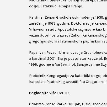
kao tajnik i prefekt Vrhovnog suda Apostolsk
odgoj, istaknuo je papa Franjo.
Kardinal Zenon Grocholewski rođen je 1939. 
zaređen je 1963. godine. Doktorirao je kanon
Vrhovnom sudu Apostolske signature kao biljež
važan doprinos u izradi Zakonika kanonskog 
gregorijanskom i lateranskom papinskom sv
Papa Ivan Pavao II. imenovao je Grocholews
a kardinal 2001. Bio je postulator kauze bl.
1999. godine u Varšavi, i bl. Sancje Janine S
Pročelnik Kongregacije za katolički odgoj bi
kancelara Papinskog sveučilišta Gregoriana. 
Pogledajte više
OVDJE
!
Odabrao: mr.sc. Žarko Udiljak, DDM, spec.den