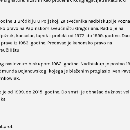
e signature, a zatim kao pročelnik Kongregacije za katolički
godine u Bródkiju u Poljskoj. Za svećenika nadbiskupije Pozn
sko pravo na Papinskom sveučilištu Gregoriana. Radio je na
nik, kancelar, tajnik i prefekt od 1972. do 1999. godine. Dao 
prava iz 1983. godine. Predavao je kanonsko pravo na
eučilištu.
kog naslovnim biskupom 1982. godine. Nadbiskup je postao 19
 Edmunda Bojanowskog, kojega je blaženim proglasio Ivan Pavao
zymkowiak.
o je od 1999. do 2015. godine. Do smrti je obnašao dužnost ve
Ika
t.prot.