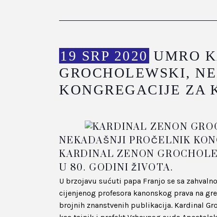
19 SRP 2020
UMRO K
GROCHOLEWSKI, NE
KONGREGACIJE ZA 
NEKADAŠNJI PROČELNIK KON
KARDINAL ZENON GROCHOLEWS
U 80. GODINI ŽIVOTA.
U brzojavu sućuti papa Franjo se sa zahval
cijenjenog profesora kanonskog prava na gr
brojnih znanstvenih publikacija. Kardinal Gr