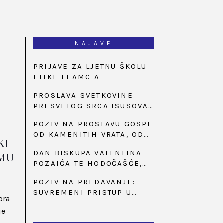
NAJAVE
PRIJAVE ZA LJETNU ŠKOLU
ETIKE FEAMC-A
PROSLAVA SVETKOVINE
PRESVETOG SRCA ISUSOVA
U BAZILICI U
POZIV NA PROSLAVU GOSPE
PALMOTIĆEVOJ
OD KAMENITIH VRATA, OD
KI
31. SVIBNJA U 18:30 SATI
DAN BISKUPA VALENTINA
IMU
POZAIĆA TE HODOČAŠĆE,
PRIZIV SAVJESTI I 35.
POZIV NA PREDAVANJE:
OBLJETNICA OSNIVANJA
SUVREMENI PRISTUP U
HKLD-A, U MARIJI BISTRICI,
ora
LIJEČENJU ŠEĆERNE
OD 15. DO 17. SVIBNJA
je
BOLESTI