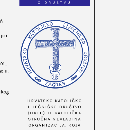
O DRUŠTVU
ań
je i
91.,
 II.
likog
HRVATSKO KATOLIČKO
LIJEČNIČKO DRUŠTVO
(HKLD) JE KATOLIČKA
STRUČNA NEVLADINA
ORGANIZACIJA, KOJA