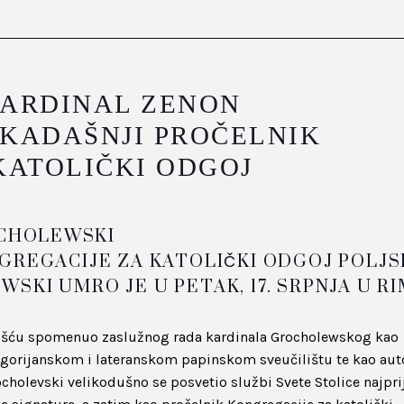
ARDINAL ZENON
KADAŠNJI PROČELNIK
KATOLIČKI ODGOJ
GREGACIJE ZA KATOLIČKI ODGOJ POLJS
KI UMRO JE U PETAK, 17. SRPNJA U R
nošću spomenuo zaslužnog rada kardinala Grocholewskog kao
egorijanskom i lateranskom papinskom sveučilištu te kao aut
ocholevski velikodušno se posvetio službi Svete Stolice najpri