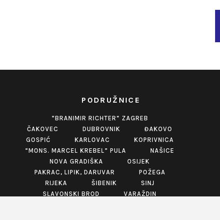
PODRUŽNICE
“BRANIMIR RICHTER” ZAGREB
ČAKOVEC
DUBROVNIK
ĐAKOVO
GOSPIĆ
KARLOVAC
KOPRIVNICA
“MONS. MARCEL KREBEL” PULA
NAŠICE
NOVA GRADIŠKA
OSIJEK
PAKRAC, LIPIK, DARUVAR
POŽEGA
RIJEKA
ŠIBENIK
SINJ
SLAVONSKI BROD
VARAŽDIN
VINKOVCI
VIROVITICA
VUKOVAR
ZABOK
ZADAR