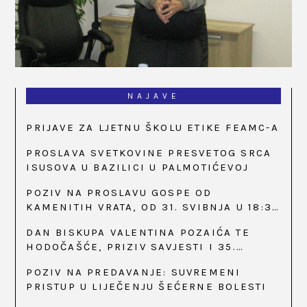
NAJAVE
PRIJAVE ZA LJETNU ŠKOLU ETIKE FEAMC-A
PROSLAVA SVETKOVINE PRESVETOG SRCA
ISUSOVA U BAZILICI U PALMOTIĆEVOJ
POZIV NA PROSLAVU GOSPE OD
KAMENITIH VRATA, OD 31. SVIBNJA U 18:30
SATI
DAN BISKUPA VALENTINA POZAIĆA TE
HODOČAŠĆE, PRIZIV SAVJESTI I 35.
OBLJETNICA OSNIVANJA HKLD-A, U MARIJI
POZIV NA PREDAVANJE: SUVREMENI
BISTRICI, OD 15. DO 17. SVIBNJA
PRISTUP U LIJEČENJU ŠEĆERNE BOLESTI