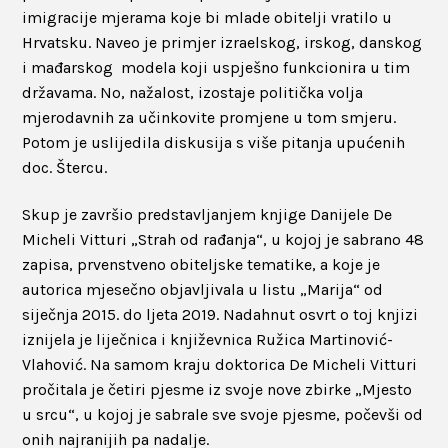
imigracije mjerama koje bi mlade obitelji vratilo u
Hrvatsku. Naveo je primjer izraelskog, irskog, danskog
i mađarskog modela koji uspješno funkcionira u tim
državama. No, nažalost, izostaje politička volja
mjerodavnih za učinkovite promjene u tom smjeru.
Potom je uslijedila diskusija s više pitanja upućenih
doc. Štercu.
Skup je završio predstavljanjem knjige Danijele De
Micheli Vitturi „Strah od rađanja“, u kojoj je sabrano 48
zapisa, prvenstveno obiteljske tematike, a koje je
autorica mjesečno objavljivala u listu „Marija“ od
siječnja 2015. do ljeta 2019. Nadahnut osvrt o toj knjizi
iznijela je liječnica i književnica Ružica Martinović-
Vlahović. Na samom kraju doktorica De Micheli Vitturi
pročitala je četiri pjesme iz svoje nove zbirke „Mjesto
u srcu“, u kojoj je sabrale sve svoje pjesme, počevši od
onih najranijih pa nadalje.