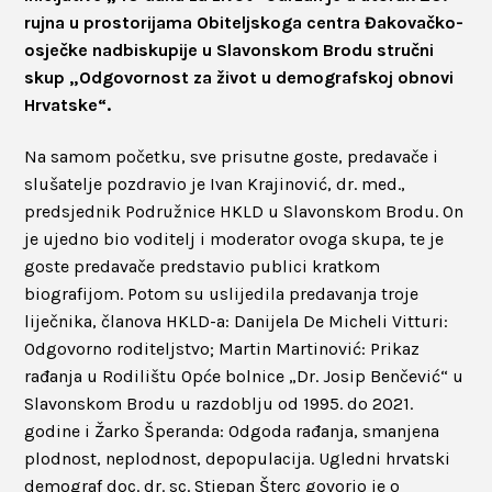
rujna u prostorijama Obiteljskoga centra Đakovačko-
osječke nadbiskupije u Slavonskom Brodu stručni
skup „Odgovornost za život u demografskoj obnovi
Hrvatske“.
Na samom početku, sve prisutne goste, predavače i
slušatelje pozdravio je Ivan Krajinović, dr. med.,
predsjednik Podružnice HKLD u Slavonskom Brodu. On
je ujedno bio voditelj i moderator ovoga skupa, te je
goste predavače predstavio publici kratkom
biografijom. Potom su uslijedila predavanja troje
liječnika, članova HKLD-a: Danijela De Micheli Vitturi:
Odgovorno roditeljstvo; Martin Martinović: Prikaz
rađanja u Rodilištu Opće bolnice „Dr. Josip Benčević“ u
Slavonskom Brodu u razdoblju od 1995. do 2021.
godine i Žarko Šperanda: Odgoda rađanja, smanjena
plodnost, neplodnost, depopulacija. Ugledni hrvatski
demograf doc. dr. sc. Stjepan Šterc govorio je o