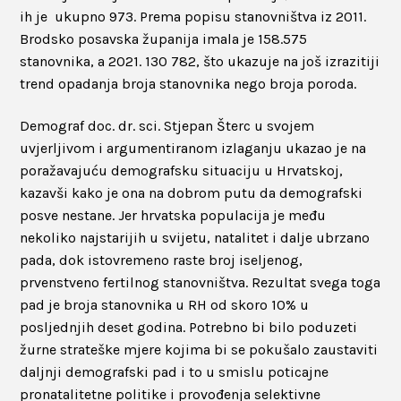
ih je ukupno 973. Prema popisu stanovništva iz 2011.
Brodsko posavska županija imala je 158.575
stanovnika, a 2021. 130 782, što ukazuje na još izrazitiji
trend opadanja broja stanovnika nego broja poroda.
Demograf doc. dr. sci. Stjepan Šterc u svojem
uvjerljivom i argumentiranom izlaganju ukazao je na
poražavajuću demografsku situaciju u Hrvatskoj,
kazavši kako je ona na dobrom putu da demografski
posve nestane. Jer hrvatska populacija je među
nekoliko najstarijih u svijetu, natalitet i dalje ubrzano
pada, dok istovremeno raste broj iseljenog,
prvenstveno fertilnog stanovništva. Rezultat svega toga
pad je broja stanovnika u RH od skoro 10% u
posljednjih deset godina. Potrebno bi bilo poduzeti
žurne strateške mjere kojima bi se pokušalo zaustaviti
daljnji demografski pad i to u smislu poticajne
pronatalitetne politike i provođenja selektivne