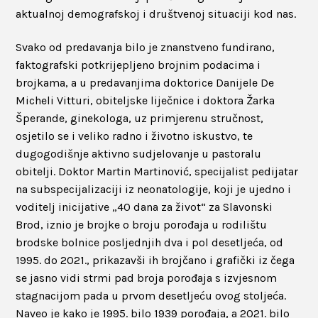
aktualnoj demografskoj i društvenoj situaciji kod nas.
Svako od predavanja bilo je znanstveno fundirano,
faktografski potkrijepljeno brojnim podacima i
brojkama, a u predavanjima doktorice Danijele De
Micheli Vitturi, obiteljske liječnice i doktora Žarka
Šperande, ginekologa, uz primjerenu stručnost,
osjetilo se i veliko radno i životno iskustvo, te
dugogodišnje aktivno sudjelovanje u pastoralu
obitelji. Doktor Martin Martinović, specijalist pedijatar
na subspecijalizaciji iz neonatologije, koji je ujedno i
voditelj inicijative „40 dana za život“ za Slavonski
Brod, iznio je brojke o broju porođaja u rodilištu
brodske bolnice posljednjih dva i pol desetljeća, od
1995. do 2021., prikazavši ih brojčano i grafički iz čega
se jasno vidi strmi pad broja porođaja s izvjesnom
stagnacijom pada u prvom desetljeću ovog stoljeća.
Naveo je kako je 1995. bilo 1939 porođaja, a 2021. bilo