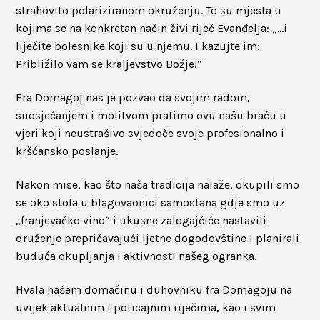
strahovito polariziranom okruženju. To su mjesta u
kojima se na konkretan način živi riječ Evanđelja: „…i
liječite bolesnike koji su u njemu. I kazujte im:
Približilo vam se kraljevstvo Božje!“
Fra Domagoj nas je pozvao da svojim radom,
suosjećanjem i molitvom pratimo ovu našu braću u
vjeri koji neustrašivo svjedoče svoje profesionalno i
kršćansko poslanje.
Nakon mise, kao što naša tradicija nalaže, okupili smo
se oko stola u blagovaonici samostana gdje smo uz
„franjevačko vino“ i ukusne zalogajčiće nastavili
druženje prepričavajući ljetne dogodovštine i planirali
buduća okupljanja i aktivnosti našeg ogranka.
Hvala našem domaćinu i duhovniku fra Domagoju na
uvijek aktualnim i poticajnim riječima, kao i svim