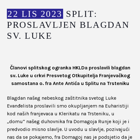
22 LIS 2023
SPLIT:
PROSLAVLJEN BLAGDAN
SV. LUKE
Članovi splitskog ogranka HKLDa proslavili blagdan
sv. Luke u
crkvi Presvetog Otkupitelja Franjevačkog
samostana o. fra Ante Antića u Splitu na Trsteniku
Blagdan našeg nebeskog zaštitnika svetog Luke
Evanđelista proslavili smo okupljanjem na Euharistiji
kod naših franjevaca u Klerikatu na Trsteniku, u
„domu“ našeg duhovnika fra Domagoja Runje koji je i
predvodio misno slavlje. U uvodu u slavlje, pozivajući
nas da se pokajemo, fra Domagoj nas je podsjetio da je