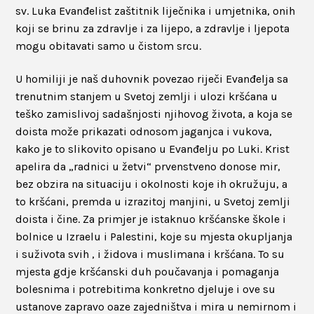
sv. Luka Evanđelist zaštitnik liječnika i umjetnika, onih
koji se brinu za zdravlje i za lijepo, a zdravlje i ljepota
mogu obitavati samo u čistom srcu.
U homiliji je naš duhovnik povezao riječi Evanđelja sa
trenutnim stanjem u Svetoj zemlji i ulozi kršćana u
teško zamislivoj sadašnjosti njihovog života, a koja se
doista može prikazati odnosom jaganjca i vukova,
kako je to slikovito opisano u Evanđelju po Luki. Krist
apelira da „radnici u žetvi“ prvenstveno donose mir,
bez obzira na situaciju i okolnosti koje ih okružuju, a
to kršćani, premda u izrazitoj manjini, u Svetoj zemlji
doista i čine. Za primjer je istaknuo kršćanske škole i
bolnice u Izraelu i Palestini, koje su mjesta okupljanja
i suživota svih , i židova i muslimana i kršćana. To su
mjesta gdje kršćanski duh poučavanja i pomaganja
bolesnima i potrebitima konkretno djeluje i ove su
ustanove zapravo oaze zajedništva i mira u nemirnom i