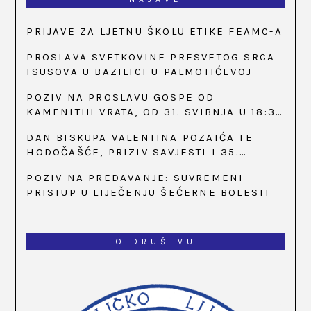
PRIJAVE ZA LJETNU ŠKOLU ETIKE FEAMC-A
PROSLAVA SVETKOVINE PRESVETOG SRCA
ISUSOVA U BAZILICI U PALMOTIĆEVOJ
POZIV NA PROSLAVU GOSPE OD
KAMENITIH VRATA, OD 31. SVIBNJA U 18:30
SATI
DAN BISKUPA VALENTINA POZAIĆA TE
HODOČAŠĆE, PRIZIV SAVJESTI I 35.
OBLJETNICA OSNIVANJA HKLD-A, U MARIJI
POZIV NA PREDAVANJE: SUVREMENI
BISTRICI, OD 15. DO 17. SVIBNJA
PRISTUP U LIJEČENJU ŠEĆERNE BOLESTI
O DRUŠTVU