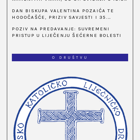
SATI
DAN BISKUPA VALENTINA POZAIĆA TE
HODOČAŠĆE, PRIZIV SAVJESTI I 35.
OBLJETNICA OSNIVANJA HKLD-A, U MARIJI
POZIV NA PREDAVANJE: SUVREMENI
BISTRICI, OD 15. DO 17. SVIBNJA
PRISTUP U LIJEČENJU ŠEĆERNE BOLESTI
O DRUŠTVU