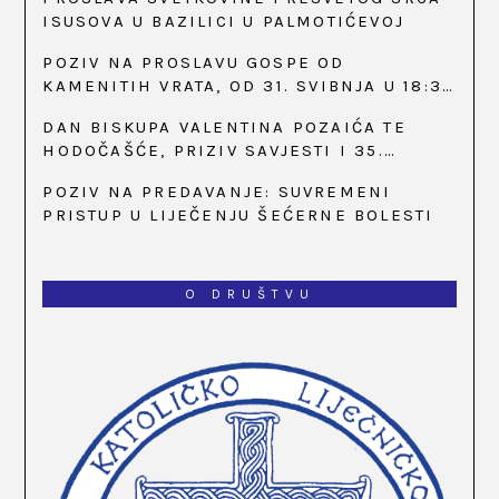
ISUSOVA U BAZILICI U PALMOTIĆEVOJ
POZIV NA PROSLAVU GOSPE OD
KAMENITIH VRATA, OD 31. SVIBNJA U 18:30
SATI
DAN BISKUPA VALENTINA POZAIĆA TE
HODOČAŠĆE, PRIZIV SAVJESTI I 35.
OBLJETNICA OSNIVANJA HKLD-A, U MARIJI
POZIV NA PREDAVANJE: SUVREMENI
BISTRICI, OD 15. DO 17. SVIBNJA
PRISTUP U LIJEČENJU ŠEĆERNE BOLESTI
O DRUŠTVU