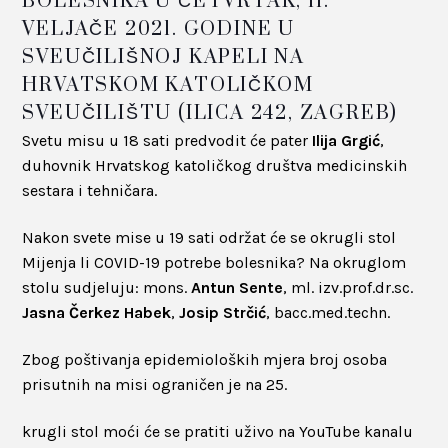
BOLESNIKA U ČETVRTAK, 11.
VELJAČE 2021. GODINE U
SVEUČILIŠNOJ KAPELI NA
HRVATSKOM KATOLIČKOM
SVEUČILIŠTU (ILICA 242, ZAGREB)
Svetu misu u 18 sati predvodit će pater
Ilija Grgić
,
duhovnik Hrvatskog katoličkog društva medicinskih
sestara i tehničara.
Nakon svete mise u 19 sati održat će se okrugli stol
Mijenja li COVID-19 potrebe bolesnika? Na okruglom
stolu sudjeluju: mons.
Antun Sente
, ml. izv.prof.dr.sc.
Jasna Čerkez Habek
,
Josip Strčić
, bacc.med.techn.
Zbog poštivanja epidemioloških mjera broj osoba
prisutnih na misi ograničen je na 25.
krugli stol moći će se pratiti uživo na YouTube kanalu