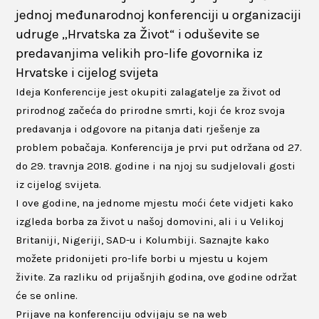
jednoj međunarodnoj konferenciji u organizaciji
udruge „Hrvatska za Život“ i oduševite se
predavanjima velikih pro-life govornika iz
Hrvatske i cijelog svijeta
Ideja Konferencije jest okupiti zalagatelje za život od
prirodnog začeća do prirodne smrti, koji će kroz svoja
predavanja i odgovore na pitanja dati rješenje za
problem pobačaja. Konferencija je prvi put održana od 27.
do 29. travnja 2018. godine i na njoj su sudjelovali gosti
iz cijelog svijeta.
I ove godine, na jednome mjestu moći ćete vidjeti kako
izgleda borba za život u našoj domovini, ali i u Velikoj
Britaniji, Nigeriji, SAD-u i Kolumbiji. Saznajte kako
možete pridonijeti pro-life borbi u mjestu u kojem
živite. Za razliku od prijašnjih godina, ove godine održat
će se online.
Prijave na konferenciju odvijaju se na web