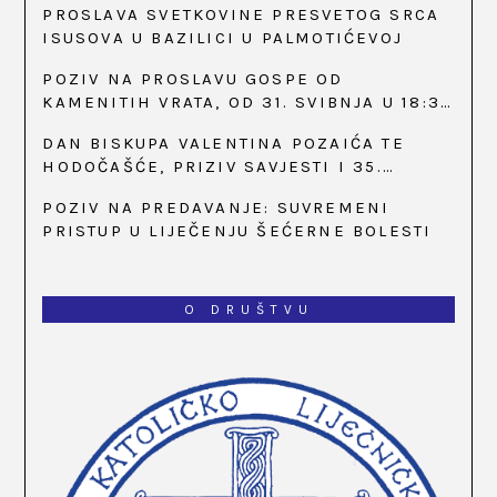
PROSLAVA SVETKOVINE PRESVETOG SRCA
ISUSOVA U BAZILICI U PALMOTIĆEVOJ
POZIV NA PROSLAVU GOSPE OD
KAMENITIH VRATA, OD 31. SVIBNJA U 18:30
SATI
DAN BISKUPA VALENTINA POZAIĆA TE
HODOČAŠĆE, PRIZIV SAVJESTI I 35.
OBLJETNICA OSNIVANJA HKLD-A, U MARIJI
POZIV NA PREDAVANJE: SUVREMENI
BISTRICI, OD 15. DO 17. SVIBNJA
PRISTUP U LIJEČENJU ŠEĆERNE BOLESTI
O DRUŠTVU