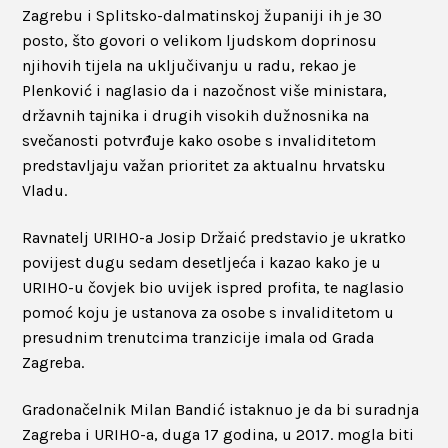
Zagrebu i Splitsko-dalmatinskoj županiji ih je 30
posto, što govori o velikom ljudskom doprinosu
njihovih tijela na uključivanju u radu, rekao je
Plenković i naglasio da i nazočnost više ministara,
državnih tajnika i drugih visokih dužnosnika na
svečanosti potvrđuje kako osobe s invaliditetom
predstavljaju važan prioritet za aktualnu hrvatsku
Vladu.
Ravnatelj URIHO-a Josip Držaić predstavio je ukratko
povijest dugu sedam desetljeća i kazao kako je u
URIHO-u čovjek bio uvijek ispred profita, te naglasio
pomoć koju je ustanova za osobe s invaliditetom u
presudnim trenutcima tranzicije imala od Grada
Zagreba.
Gradonačelnik Milan Bandić istaknuo je da bi suradnja
Zagreba i URIHO-a, duga 17 godina, u 2017. mogla biti