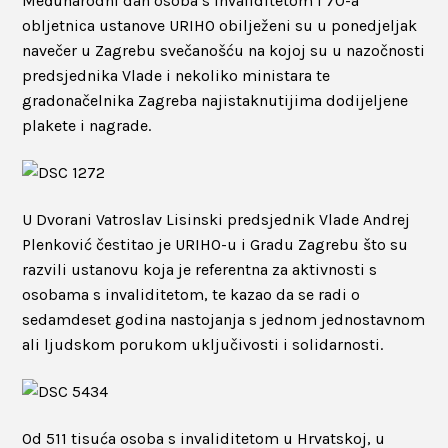
Međunarodni dan osoba s invaliditetom i 70-a
obljetnica ustanove URIHO obilježeni su u ponedjeljak
navečer u Zagrebu svečanošću na kojoj su u nazočnosti
predsjednika Vlade i nekoliko ministara te
gradonačelnika Zagreba najistaknutijima dodijeljene
plakete i nagrade.
U Dvorani Vatroslav Lisinski predsjednik Vlade Andrej
Plenković čestitao je URIHO-u i Gradu Zagrebu što su
razvili ustanovu koja je referentna za aktivnosti s
osobama s invaliditetom, te kazao da se radi o
sedamdeset godina nastojanja s jednom jednostavnom
ali ljudskom porukom uključivosti i solidarnosti.
Od 511 tisuća osoba s invaliditetom u Hrvatskoj, u