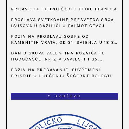
PRIJAVE ZA LJETNU ŠKOLU ETIKE FEAMC-A
PROSLAVA SVETKOVINE PRESVETOG SRCA
ISUSOVA U BAZILICI U PALMOTIĆEVOJ
POZIV NA PROSLAVU GOSPE OD
KAMENITIH VRATA, OD 31. SVIBNJA U 18:30
SATI
DAN BISKUPA VALENTINA POZAIĆA TE
HODOČAŠĆE, PRIZIV SAVJESTI I 35.
OBLJETNICA OSNIVANJA HKLD-A, U MARIJI
POZIV NA PREDAVANJE: SUVREMENI
BISTRICI, OD 15. DO 17. SVIBNJA
PRISTUP U LIJEČENJU ŠEĆERNE BOLESTI
O DRUŠTVU