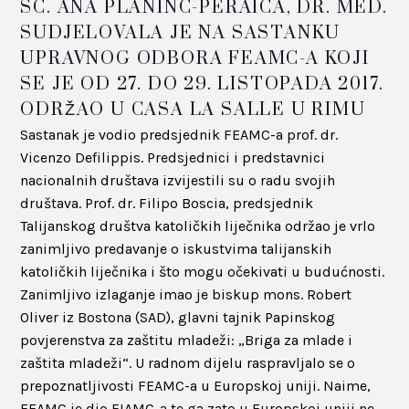
SC. ANA PLANINC-PERAICA, DR. MED.
SUDJELOVALA JE NA SASTANKU
UPRAVNOG ODBORA FEAMC-A KOJI
SE JE OD 27. DO 29. LISTOPADA 2017.
ODRŽAO U CASA LA SALLE U RIMU
Sastanak je vodio predsjednik FEAMC-a prof. dr.
Vicenzo Defilippis. Predsjednici i predstavnici
nacionalnih društava izvijestili su o radu svojih
društava. Prof. dr. Filipo Boscia, predsjednik
Talijanskog društva katoličkih liječnika održao je vrlo
zanimljivo predavanje o iskustvima talijanskih
katoličkih liječnika i što mogu očekivati u budućnosti.
Zanimljivo izlaganje imao je biskup mons. Robert
Oliver iz Bostona (SAD), glavni tajnik Papinskog
povjerenstva za zaštitu mladeži: „Briga za mlade i
zaštita mladeži“. U radnom dijelu raspravljalo se o
prepoznatljivosti FEAMC-a u Europskoj uniji. Naime,
FEAMC je dio FIAMC-a te ga zato u Europskoj uniji ne