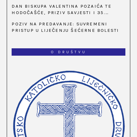
SATI
DAN BISKUPA VALENTINA POZAIĆA TE
HODOČAŠĆE, PRIZIV SAVJESTI I 35.
OBLJETNICA OSNIVANJA HKLD-A, U MARIJI
POZIV NA PREDAVANJE: SUVREMENI
BISTRICI, OD 15. DO 17. SVIBNJA
PRISTUP U LIJEČENJU ŠEĆERNE BOLESTI
O DRUŠTVU