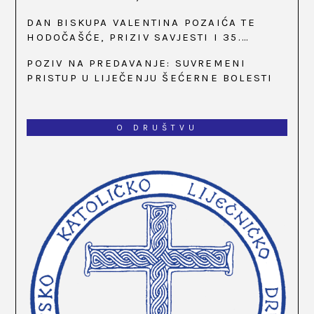
SATI
DAN BISKUPA VALENTINA POZAIĆA TE
HODOČAŠĆE, PRIZIV SAVJESTI I 35.
OBLJETNICA OSNIVANJA HKLD-A, U MARIJI
POZIV NA PREDAVANJE: SUVREMENI
BISTRICI, OD 15. DO 17. SVIBNJA
PRISTUP U LIJEČENJU ŠEĆERNE BOLESTI
O DRUŠTVU