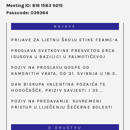
Meeting ID: 816 1583 9215
Passcode: 039364
NAJAVE
PRIJAVE ZA LJETNU ŠKOLU ETIKE FEAMC-A
PROSLAVA SVETKOVINE PRESVETOG SRCA
ISUSOVA U BAZILICI U PALMOTIĆEVOJ
POZIV NA PROSLAVU GOSPE OD
KAMENITIH VRATA, OD 31. SVIBNJA U 18:30
SATI
DAN BISKUPA VALENTINA POZAIĆA TE
HODOČAŠĆE, PRIZIV SAVJESTI I 35.
OBLJETNICA OSNIVANJA HKLD-A, U MARIJI
POZIV NA PREDAVANJE: SUVREMENI
BISTRICI, OD 15. DO 17. SVIBNJA
PRISTUP U LIJEČENJU ŠEĆERNE BOLESTI
O DRUŠTVU