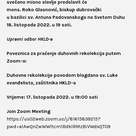
svečano misno slavlje predslavit će
mons. Roko Glasnović, biskup dubrovački
u bazilici sv. Antuna Padovanskoga na Svetom Duhu
18. listopada 2022. u 19 sati.
Upravni odbor HKLD-a
Poveznica za praćenje duhovnih rekolekcija putem
Zoom-a:
Duhovne rekolekcije povodom blagdana sv. Luke
evanđelista, zaštitnika HKLD-a
Vrijeme: 17. listopada 2022. u 19:00 sati
Join Zoom Meeting
https://us02web.zoom.us/j/81615839215?
pwd=a1AwQnZwWWltcm1BdklRMzBiVWdxQT09