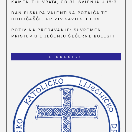
KAMENITIH VRATA, OD 31. SVIBNJA U 18:30
SATI
DAN BISKUPA VALENTINA POZAIĆA TE
HODOČAŠĆE, PRIZIV SAVJESTI I 35.
OBLJETNICA OSNIVANJA HKLD-A, U MARIJI
POZIV NA PREDAVANJE: SUVREMENI
BISTRICI, OD 15. DO 17. SVIBNJA
PRISTUP U LIJEČENJU ŠEĆERNE BOLESTI
O DRUŠTVU