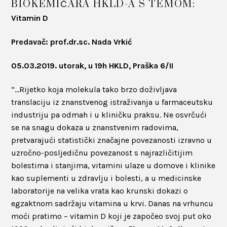
BIOKEMIČARA HKLD-A S TEMOM:
Vitamin D
Predavač: prof.dr.sc. Nada Vrkić
05.03.2019. utorak, u 19h HKLD, Praška 6/II
“…Rijetko koja molekula tako brzo doživljava
translaciju iz znanstvenog istraživanja u farmaceutsku
industriju pa odmah i u kliničku praksu. Ne osvrčući
se na snagu dokaza u znanstvenim radovima,
pretvarajući statistički značajne povezanosti izravno u
uzročno-posljedičnu povezanost s najrazličitijim
bolestima i stanjima, vitamini ulaze u domove i klinike
kao suplementi u zdravlju i bolesti, a u medicinske
laboratorije na velika vrata kao krunski dokazi o
egzaktnom sadržaju vitamina u krvi. Danas na vrhuncu
moći pratimo – vitamin D koji je započeo svoj put oko