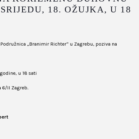
RIJEDU, 18. OŽUJKA, U 18
družnica „Branimir Richter“ u Zagrebu, poziva na
 godine, u 18 sati
 6/II Zagreb.
pert