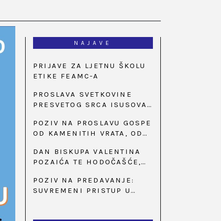
NAJAVE
PRIJAVE ZA LJETNU ŠKOLU
ETIKE FEAMC-A
PROSLAVA SVETKOVINE
PRESVETOG SRCA ISUSOVA
U BAZILICI U
POZIV NA PROSLAVU GOSPE
PALMOTIĆEVOJ
OD KAMENITIH VRATA, OD
31. SVIBNJA U 18:30 SATI
DAN BISKUPA VALENTINA
POZAIĆA TE HODOČAŠĆE,
PRIZIV SAVJESTI I 35.
POZIV NA PREDAVANJE:
OBLJETNICA OSNIVANJA
SUVREMENI PRISTUP U
HKLD-A, U MARIJI BISTRICI,
LIJEČENJU ŠEĆERNE
OD 15. DO 17. SVIBNJA
BOLESTI