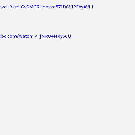
pwd=9kmIGvSMGRUbhvzc571DCVlPFVsAVI.1
ube.com/watch?v=jNR04NXy56U