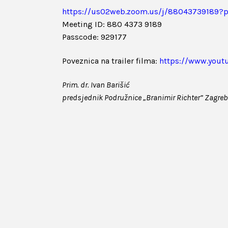
https://
us02web.zoom.us/j/88043739189?
Meeting ID: 880 4373 9189
Passcode: 929177
Poveznica na trailer filma:
https://
www.yout
Prim. dr. Ivan Barišić
predsjednik Podružnice „Branimir Richter” Zagreb