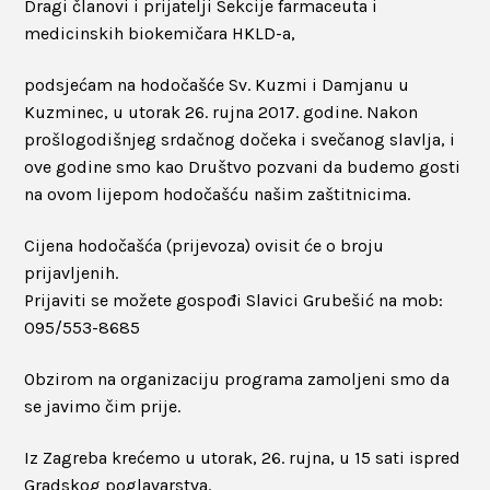
Dragi članovi i prijatelji Sekcije farmaceuta i
medicinskih biokemičara HKLD-a,
podsjećam na hodočašće Sv. Kuzmi i Damjanu u
Kuzminec, u utorak 26. rujna 2017. godine. Nakon
prošlogodišnjeg srdačnog dočeka i svečanog slavlja, i
ove godine smo kao Društvo pozvani da budemo gosti
na ovom lijepom hodočašću našim zaštitnicima.
Cijena hodočašća (prijevoza) ovisit će o broju
prijavljenih.
Prijaviti se možete gospođi Slavici Grubešić na mob:
095/553-8685
Obzirom na organizaciju programa zamoljeni smo da
se javimo čim prije.
Iz Zagreba krećemo u utorak, 26. rujna, u 15 sati ispred
Gradskog poglavarstva.