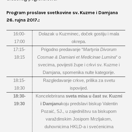
Program proslave svetkovine sv. Kuzme i Damjana
26. rujna 2017.:
16:00-
Dolazak u Kuzminec, doček gostiju i mala
17:00
okrepa.
17:15-
Prigodno predavanje “
Martyria Divorum
18:15
Cosmae & Damiani et Medicinae Lumina
“
o
svecima, povijesti župe i crkvi sv. Kuzme i
Damjana, spomenika nulte kategorije.
18:15-
Razgledavanje crkve, prilika za svetu
18:30
ispovijed.
18:30-
Koncelebrirana
sveta misa u čast sv. Kuzmi
19:30
i Damjanu
koju predslavi biskup Valentin
Pozaić, SJ., u zajedništvu sa biskupom
varaždinskim Josipom Mrzljakom,
duhovnicima HKLD-a i svećenicima