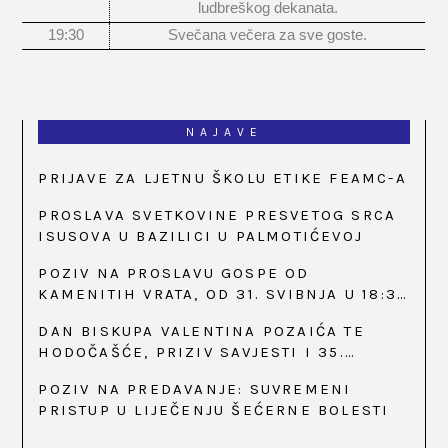
ludbreškog dekanata.
19:30
Svečana večera za sve goste.
NAJAVE
PRIJAVE ZA LJETNU ŠKOLU ETIKE FEAMC-A
PROSLAVA SVETKOVINE PRESVETOG SRCA
ISUSOVA U BAZILICI U PALMOTIĆEVOJ
POZIV NA PROSLAVU GOSPE OD
KAMENITIH VRATA, OD 31. SVIBNJA U 18:30
SATI
DAN BISKUPA VALENTINA POZAIĆA TE
HODOČAŠĆE, PRIZIV SAVJESTI I 35.
OBLJETNICA OSNIVANJA HKLD-A, U MARIJI
POZIV NA PREDAVANJE: SUVREMENI
BISTRICI, OD 15. DO 17. SVIBNJA
PRISTUP U LIJEČENJU ŠEĆERNE BOLESTI