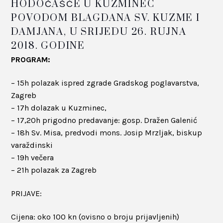
HODOČAŠĆE U KUZMINEC
POVODOM BLAGDANA SV. KUZME I
DAMJANA, U SRIJEDU 26. RUJNA
2018. GODINE
PROGRAM:
– 15h polazak ispred zgrade Gradskog poglavarstva,
Zagreb
– 17h dolazak u Kuzminec,
– 17,20h prigodno predavanje: gosp. Dražen Galenić
– 18h Sv. Misa, predvodi mons. Josip Mrzljak, biskup
varaždinski
– 19h večera
– 21h polazak za Zagreb
PRIJAVE:
Cijena: oko 100 kn (ovisno o broju prijavljenih)