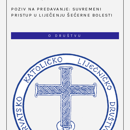
OBLJETNICA OSNIVANJA HKLD-A, U MARIJI
POZIV NA PREDAVANJE: SUVREMENI
BISTRICI, OD 15. DO 17. SVIBNJA
PRISTUP U LIJEČENJU ŠEĆERNE BOLESTI
O DRUŠTVU