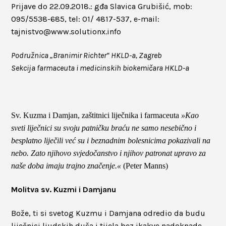
Prijave do 22.09.2018.: gđa Slavica Grubišić, mob:
095/5538-685, tel: 01/ 4817-537, e-mail:
tajnistvo@www.solutionx.info
Podružnica „Branimir Richter“ HKLD-a, Zagreb
Sekcija farmaceuta i medicinskih biokemičara HKLD-a
Sv. Kuzma i Damjan, zaštitnici liječnika i farmaceuta
»Kao
sveti liječnici su svoju patničku braću ne samo nesebično i
besplatno liječili već su i beznadnim bolesnicima pokazivali na
nebo. Zato njihovo svjedočanstvo i njihov patronat upravo za
naše doba imaju trajno značenje.«
(Peter Manns)
Molitva sv. Kuzmi i Damjanu
Bože, ti si svetog Kuzmu i Damjana odredio da budu
liječnici ljudskih duša i tijela bez ikakve nadoknade.