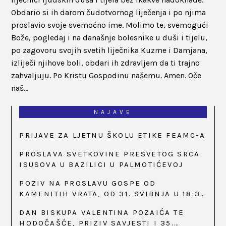
Obdario si ih darom čudotvornog liječenja i po njima
proslavio svoje svemoćno ime. Molimo te, svemogući
Bože, pogledaj i na današnje bolesnike u duši i tijelu,
po zagovoru svojih svetih liječnika Kuzme i Damjana,
izliječi njihove boli, obdari ih zdravljem da ti trajno
zahvaljuju. Po Kristu Gospodinu našemu. Amen. Oče
naš…
NAJAVE
PRIJAVE ZA LJETNU ŠKOLU ETIKE FEAMC-A
PROSLAVA SVETKOVINE PRESVETOG SRCA
ISUSOVA U BAZILICI U PALMOTIĆEVOJ
POZIV NA PROSLAVU GOSPE OD
KAMENITIH VRATA, OD 31. SVIBNJA U 18:30
SATI
DAN BISKUPA VALENTINA POZAIĆA TE
HODOČAŠĆE, PRIZIV SAVJESTI I 35.