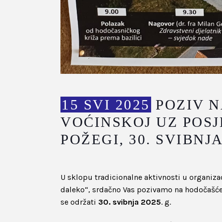
15 SVI 2025
POZIV N
VOĆINSKOJ UZ POSJ
POŽEGI, 30. SVIBNJA
U sklopu tradicionalne aktivnosti u organiza
daleko“, srdačno Vas pozivamo na hodočašće 
se održati
30. svibnja 2025
. g.