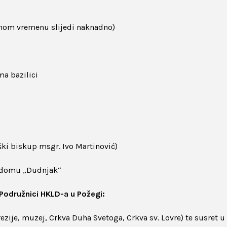
očnom vremenu slijedi naknadno)
a bazilici
eški biskup msgr. Ivo Martinović)
m domu „Dudnjak“
 Podružnici HKLD-a u Požegi:
ezije, muzej, Crkva Duha Svetoga, Crkva sv. Lovre) te susret u