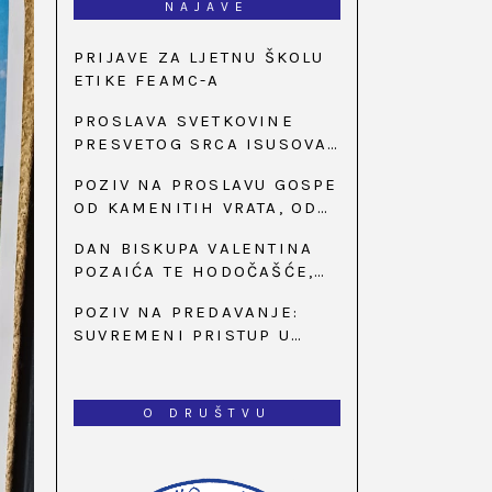
NAJAVE
PRIJAVE ZA LJETNU ŠKOLU
ETIKE FEAMC-A
PROSLAVA SVETKOVINE
PRESVETOG SRCA ISUSOVA
U BAZILICI U
POZIV NA PROSLAVU GOSPE
PALMOTIĆEVOJ
OD KAMENITIH VRATA, OD
31. SVIBNJA U 18:30 SATI
DAN BISKUPA VALENTINA
POZAIĆA TE HODOČAŠĆE,
PRIZIV SAVJESTI I 35.
POZIV NA PREDAVANJE:
OBLJETNICA OSNIVANJA
SUVREMENI PRISTUP U
HKLD-A, U MARIJI BISTRICI,
LIJEČENJU ŠEĆERNE
OD 15. DO 17. SVIBNJA
BOLESTI
O DRUŠTVU