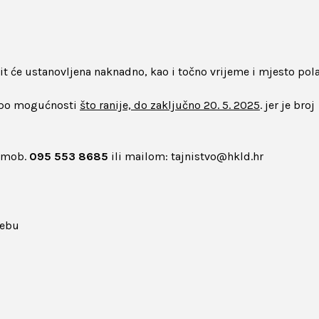
 bit će ustanovljena naknadno, kao i točno vrijeme i mjesto pol
e po mogućnosti
što ranije, do zaključno 20. 5. 2025
. jer je broj
j mob.
095 553 8685
ili mailom: tajnistvo@hkld.hr
rebu