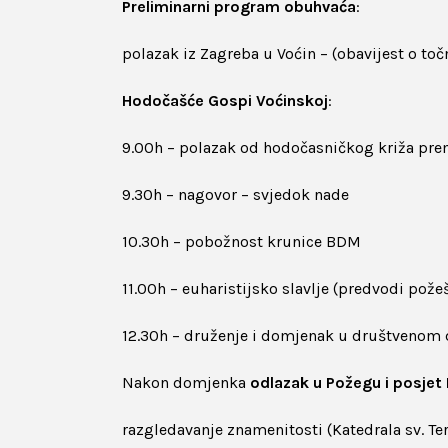
Preliminarni program obuhvaća
:
polazak iz Zagreba u Voćin – (obavijest o t
Hodočašće Gospi Voćinskoj
:
9.00h – polazak od hodočasničkog križa prem
9.30h – nagovor – svjedok nade
10.30h – pobožnost krunice BDM
11.00h – euharistijsko slavlje (predvodi pož
12.30h – druženje i domjenak u društveno
Nakon domjenka
odlazak u Požegu i posjet
razgledavanje znamenitosti (Katedrala sv. Ter