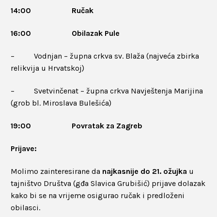
14:00 Ručak
16:00 Obilazak Pule
– Vodnjan – župna crkva sv. Blaža (najveća zbirka
relikvija u Hrvatskoj)
– Svetvinčenat – župna crkva Navještenja Marijina
(grob bl. Miroslava Bulešića)
19:00 Povratak za Zagreb
Prijave:
Molimo zainteresirane da
najkasnije do 21. ožujka
u
tajništvo Društva (gđa Slavica Grubišić) prijave dolazak
kako bi se na vrijeme osigurao ručak i predloženi
obilasci.