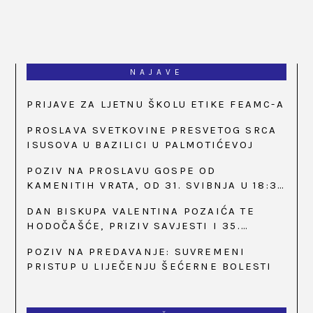
NAJAVE
PRIJAVE ZA LJETNU ŠKOLU ETIKE FEAMC-A
PROSLAVA SVETKOVINE PRESVETOG SRCA
ISUSOVA U BAZILICI U PALMOTIĆEVOJ
POZIV NA PROSLAVU GOSPE OD
KAMENITIH VRATA, OD 31. SVIBNJA U 18:30
SATI
DAN BISKUPA VALENTINA POZAIĆA TE
HODOČAŠĆE, PRIZIV SAVJESTI I 35.
OBLJETNICA OSNIVANJA HKLD-A, U MARIJI
POZIV NA PREDAVANJE: SUVREMENI
BISTRICI, OD 15. DO 17. SVIBNJA
PRISTUP U LIJEČENJU ŠEĆERNE BOLESTI