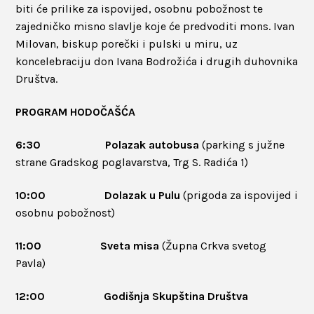
biti će prilike za ispovijed, osobnu pobožnost te
zajedničko misno slavlje koje će predvoditi mons. Ivan
Milovan, biskup porečki i pulski u miru, uz
koncelebraciju don Ivana Bodrožića i drugih duhovnika
Društva.
PROGRAM HODOČAŠĆA
6:30 Polazak autobusa
(parking s južne
strane Gradskog poglavarstva, Trg S. Radića 1)
10:00 Dolazak u Pulu
(prigoda za ispovijed i
osobnu pobožnost)
11:00 Sveta misa
(Župna Crkva svetog
Pavla)
12:00 Godišnja Skupština Društva