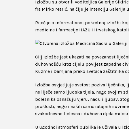
Izložbu su otvorili voditeljica Galerije Siki
fra Mirko Marić, na čiju je intenciju Galerij
Riječ je o informativnoj pokretnoj izložbi k
medicine i farmacije HAZU i Hrvatskog katol
Cilj izložbe jest ukazati na povezanost lije
duhovnošću kroz cijelu povijest zapadne civil
Kuzme i Damjana preko svetaca zaštitnika od 
Izložba osvjetljuje svetost poziva liječnika, l
ne liječe samo ljudska tijela, nego svojim
bolesnika osnažuju vjeru, nadu i ljubav. Stog
prošlosti, nego i naših samozatajnih suvrem
svakodnevno tjelesna i duhovna djela milosr
U ugodnoj atmosferi publika je uživala u izl