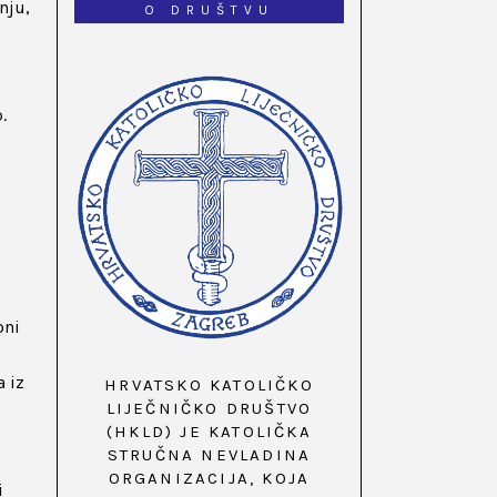
nju,
O DRUŠTVU
.
oni
a iz
HRVATSKO KATOLIČKO
LIJEČNIČKO DRUŠTVO
(HKLD) JE KATOLIČKA
STRUČNA NEVLADINA
ORGANIZACIJA, KOJA
i