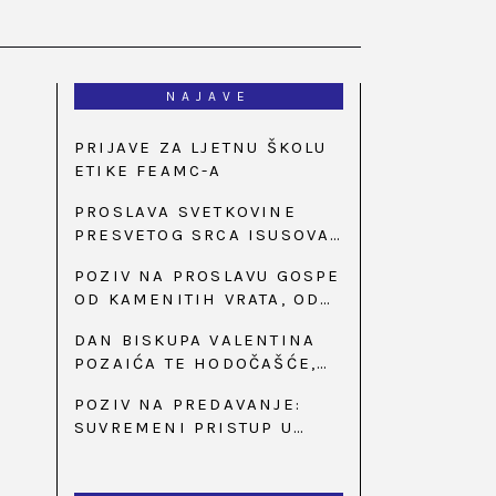
NAJAVE
PRIJAVE ZA LJETNU ŠKOLU
ETIKE FEAMC-A
PROSLAVA SVETKOVINE
PRESVETOG SRCA ISUSOVA
U BAZILICI U
POZIV NA PROSLAVU GOSPE
PALMOTIĆEVOJ
OD KAMENITIH VRATA, OD
31. SVIBNJA U 18:30 SATI
DAN BISKUPA VALENTINA
POZAIĆA TE HODOČAŠĆE,
PRIZIV SAVJESTI I 35.
POZIV NA PREDAVANJE:
OBLJETNICA OSNIVANJA
SUVREMENI PRISTUP U
HKLD-A, U MARIJI BISTRICI,
LIJEČENJU ŠEĆERNE
OD 15. DO 17. SVIBNJA
BOLESTI