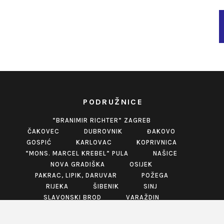
PODRUŽNICE
“BRANIMIR RICHTER” ZAGREB
ČAKOVEC
DUBROVNIK
ĐAKOVO
GOSPIĆ
KARLOVAC
KOPRIVNICA
“MONS. MARCEL KREBEL” PULA
NAŠICE
NOVA GRADIŠKA
OSIJEK
PAKRAC, LIPIK, DARUVAR
POŽEGA
RIJEKA
ŠIBENIK
SINJ
SLAVONSKI BROD
VARAŽDIN
VINKOVCI
VIROVITICA
VUKOVAR
ZABOK
ZADAR