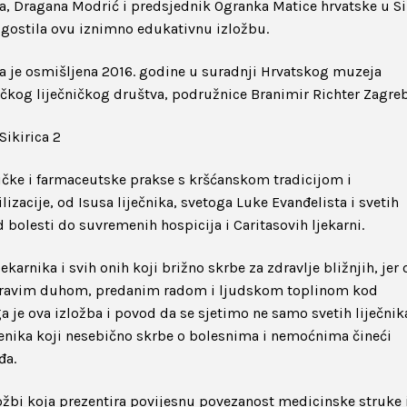
rica, Dragana Modrić i predsjednik Ogranka Matice hrvatske u Si
a ugostila ovu iznimno edukativnu izložbu.
oja je osmišljena 2016. godine u suradnji Hrvatskog muzeja
ičkog liječničkog društva, podružnice Branimir Richter Zagreb
čničke i farmaceutske prakse s kršćanskom tradicijom i
izacije, od Isusa liječnika, svetoga Luke Evanđelista i svetih
bolesti do suvremenih hospicija i Caritasovih ljekarni.
jekarnika i svih onih koji brižno skrbe za zdravlje bližnjih, jer 
 zdravim duhom, predanim radom i ljudskom toplinom kod
a je ova izložba i povod da se sjetimo ne samo svetih liječnik
enika koji nesebično skrbe o bolesnima i nemoćnima čineći
đa.
ožbi koja prezentira povijesnu povezanost medicinske struke 