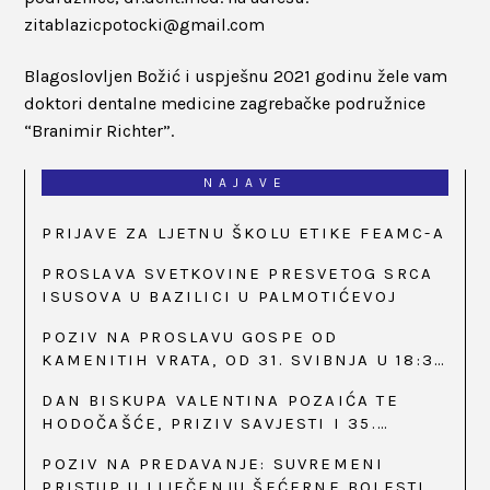
zitablazicpotocki@gmail.com
Blagoslovljen Božić i uspješnu 2021 godinu žele vam
doktori dentalne medicine zagrebačke podružnice
“Branimir Richter”.
NAJAVE
PRIJAVE ZA LJETNU ŠKOLU ETIKE FEAMC-A
PROSLAVA SVETKOVINE PRESVETOG SRCA
ISUSOVA U BAZILICI U PALMOTIĆEVOJ
POZIV NA PROSLAVU GOSPE OD
KAMENITIH VRATA, OD 31. SVIBNJA U 18:30
SATI
DAN BISKUPA VALENTINA POZAIĆA TE
HODOČAŠĆE, PRIZIV SAVJESTI I 35.
OBLJETNICA OSNIVANJA HKLD-A, U MARIJI
POZIV NA PREDAVANJE: SUVREMENI
BISTRICI, OD 15. DO 17. SVIBNJA
PRISTUP U LIJEČENJU ŠEĆERNE BOLESTI