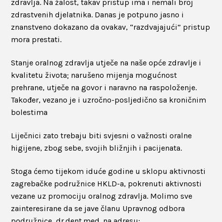
zdravlja. Na žalost, takav pristup ima i nemali broj
zdrastvenih djelatnika. Danas je potpuno jasno i
znanstveno dokazano da ovakav, “razdvajajući” pristup
mora prestati.
Stanje oralnog zdravlja utječe na naše opće zdravlje i
kvalitetu života; narušeno mijenja mogućnost
prehrane, utječe na govor i naravno na raspoloženje.
Također, vezano je i uzročno-posljedično sa kroničnim
bolestima
Liječnici zato trebaju biti svjesni o važnosti oralne
higijene, zbog sebe, svojih bližnjih i pacijenata.
Stoga ćemo tijekom iduće godine u sklopu aktivnosti
zagrebačke podružnice HKLD-a, pokrenuti aktivnosti
vezane uz promociju oralnog zdravlja. Molimo sve
zainteresirane da se jave članu Upravnog odbora
podružnice, dr.dent.med. na adresu: