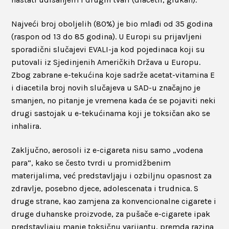
Najveći broj oboljelih (80%) je bio mlađi od 35 godina
(raspon od 13 do 85 godina). U Europi su prijavljeni
sporadični slučajevi EVALI-ja kod pojedinaca koji su
putovali iz Sjedinjenih Američkih Država u Europu.
Zbog zabrane e-tekućina koje sadrže acetat-vitamina E
i diacetila broj novih slučajeva u SAD-u značajno je
smanjen, no pitanje je vremena kada će se pojaviti neki
drugi sastojak u e-tekućinama koji je toksičan ako se
inhalira.
Zaključno, aerosoli iz e-cigareta nisu samo „vodena
para“, kako se često tvrdi u promidžbenim
materijalima, već predstavljaju i ozbiljnu opasnost za
zdravlje, posebno djece, adolescenata i trudnica. S
druge strane, kao zamjena za konvencionalne cigarete i
druge duhanske proizvode, za pušače e-cigarete ipak
predstavljaju manje toksičnu varijantu, premda razina