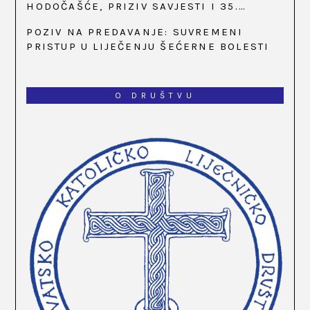
HODOČAŠĆE, PRIZIV SAVJESTI I 35.
OBLJETNICA OSNIVANJA HKLD-A, U MARIJI
POZIV NA PREDAVANJE: SUVREMENI
BISTRICI, OD 15. DO 17. SVIBNJA
PRISTUP U LIJEČENJU ŠEĆERNE BOLESTI
O DRUŠTVU