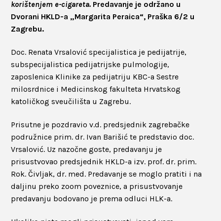
korištenjem e-cigareta.
Predavanje je održano u
Dvorani HKLD-a „Margarita Peraica“, Praška 6/2 u
Zagrebu.
Doc. Renata Vrsalović specijalistica je pedijatrije,
subspecijalistica pedijatrijske pulmologije,
zaposlenica Klinike za pedijatriju KBC-a Sestre
milosrdnice i Medicinskog fakulteta Hrvatskog
katoličkog sveučilišta u Zagrebu.
Prisutne je pozdravio v.d. predsjednik zagrebačke
podružnice prim. dr. Ivan Barišić te predstavio doc.
Vrsalović. Uz nazočne goste, predavanju je
prisustvovao predsjednik HKLD-a izv. prof. dr. prim.
Rok. Čivljak, dr. med. Predavanje se moglo pratiti i na
daljinu preko zoom poveznice, a prisustvovanje
predavanju bodovano je prema odluci HLK-a.