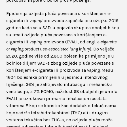
potkopati napore u borbi protiv pušenja.
Epidemija ozljeda pluća povezana s korištenjem e-
cigareta ili
vaping
proizvoda započela je u ožujku 2019.
godine kada se u SAD-u pojavila skupina oboljelih koji
su imali ozljede pluća povezane s korištenjem e-
cigareta ili
vaping
proizvoda (EVALI, od engl
. e-cigarette
or vaping product use-associated lung injury
). Do veljače
2020. godine više od 2.800 bolesnika primljeno je u
bolnice diljem SAD-a zbog ozljede pluća povezane s
korištenjem e-cigareta ili proizvoda za
vaping.
Među
1604 bolesnika primljenih u jedinicu intenzivnog
liječenja, 36% je zahtijevalo intubaciju i mehaničku
ventilaciju, a 7% ECMO, nažalost 68 oboljelih je umrlo.
EVALI je uzrokovan primarno inhalacijom acetata-
vitamina E koji se koristio kao dodatak e-tekućinama
koje sadrže tetrahidrokanbinol (THC) ali i drugim
vrstama tekućina bez THC-a, no ozljeda pluća može
nastati udisanjem i drugih tvari (diacetil, glukan).