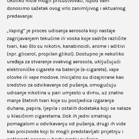
Ukoliko niste mogli prisustvovati, ispod vam
donosimo sažetak ovog vrlo zanimljivog i aktualnog
predavanja:
„Vaping
“ je proces udisanja aerosola koji nastaje
zagrijavanjem tekućine ili voska koje sadrže različite
tvari, kao što su nikotin, kanabinoidi, arome i aditivi
(npr. glicerol, propilen glikol). Dostupno je nekoliko
uređaja za stvaranje ovakvog aerosola, uključujući
elektroničke cigarete na baterije (e-cigarete),
vape
olovke ili
vape
modove. Inicijalno su dizajnirane kao
sredstvo za odvikavanje od pušenja, omogućuju
udisanje nikotina u pari umjesto u dimu, uz znatno
manje štetnih tvari koje su posljedica izgaranja
duhana, papira, ljepila i ostalih dodataka koji se nalaze
u klasičnim cigaretama. Dok ih jedni smatraju
pomagalom u odvikavanju od pušenja, drugi ih vide
kao proizvode koji bi mogli predstavljati prijetnju i