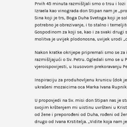
Prvih 45 minuta razmišljali smo o trsu i lozi 
Izraela kao vinograda don Stipan nam je „pro
Sina koji je trs, Boga Duha Svetoga koji je sok
potrebno je obrezivanje, i to stalno i temelj
Gospodinom za koji se, kao i za svaki drugi 
molitva je uvijek plodonosna, uvijek urodi 
Nakon kratke okrijepe pripremali smo se za
razmišljajući o Sv. Petru. Ogledali smo se u 
vjeroispovijesti, u Isusovom prekoravanju P
Inspiraciju za produhovljenu krunicu (dok je 
ukrašeni mozaicima oca Marka Ivana Rupnik
U propovjedi na Sv. misi don Stipan nas je s
svojim krštenjem mi uistinu uvršteni u Kris
od žene i preporođeni od Duha, rođeni od že
drugo od Ivana Krstitelja. „Vidite koja nam 