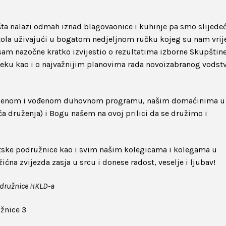
išta nalazi odmah iznad blagovaonice i kuhinje pa smo slijedeć
stola uživajući u bogatom nedjeljnom ručku kojeg su nam vri
am nazočne kratko izvijestio o rezultatima izborne Skupštin
jeku kao i o najvažnijim planovima rada novoizabranog vodst
mljenom i vođenom duhovnom programu, našim domaćinima u
 druženja) i Bogu našem na ovoj prilici da se družimo i
itske podružnice kao i svim našim kolegicama i kolegama u
na zvijezda zasja u srcu i donese radost, veselje i ljubav!
odružnice HKLD-a