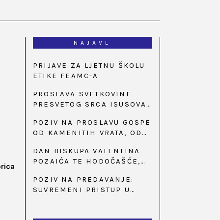
NAJAVE
PRIJAVE ZA LJETNU ŠKOLU
ETIKE FEAMC-A
PROSLAVA SVETKOVINE
PRESVETOG SRCA ISUSOVA
U BAZILICI U
POZIV NA PROSLAVU GOSPE
PALMOTIĆEVOJ
OD KAMENITIH VRATA, OD
31. SVIBNJA U 18:30 SATI
DAN BISKUPA VALENTINA
POZAIĆA TE HODOČAŠĆE,
prica
PRIZIV SAVJESTI I 35.
POZIV NA PREDAVANJE:
OBLJETNICA OSNIVANJA
SUVREMENI PRISTUP U
HKLD-A, U MARIJI BISTRICI,
LIJEČENJU ŠEĆERNE
OD 15. DO 17. SVIBNJA
BOLESTI