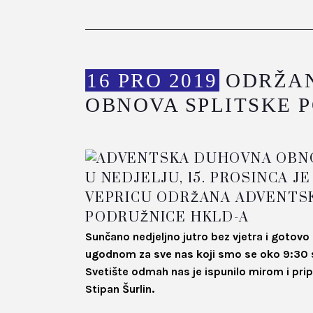
16 PRO 2019
ODRŽAN
OBNOVA SPLITSKE 
U NEDJELJU, 15. PROSINCA 
VEPRICU ODRŽANA ADVENTS
PODRUŽNICE HKLD-A
Sunčano nedjeljno jutro bez vjetra i gotovo
ugodnom za sve nas koji smo se oko 9:30 sat
Svetište odmah nas je ispunilo mirom i pri
Stipan Šurlin.