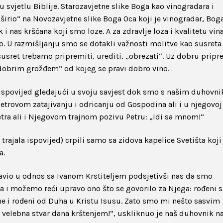
u svjetlu Biblije. Starozavjetne slike Boga kao vinogradara i
širio“ na Novozavjetne slike Boga Oca koji je vinogradar, Bog
 i nas kršćana koji smo loze. A za zdravlje loza i kvalitetu vin
ito. U razmišljanju smo se dotakli važnosti molitve kao susreta
susret trebamo pripremiti, urediti, „obrezati“. Uz dobru prip
„dobrim grožđem“ od kojeg se pravi dobro vino.
 ispovijed gledajući u svoju savjest dok smo s našim duhovn
Petrovom zatajivanju i odricanju od Gospodina ali i u njegovoj
etra ali i Njegovom trajnom pozivu Petru: „Idi sa mnom!“
trajala ispovijed) crpili samo sa zidova kapelice Svetišta koji
a.
tavio u odnos sa Ivanom Krstiteljem podsjetivši nas da smo
ta i možemo reći upravo ono što se govorilo za Njega: rođeni
ne i rođeni od Duha u Kristu Isusu. Zato smo mi nešto sasvim
je velebna stvar dana krštenjem!“, uskliknuo je naš duhovnik n