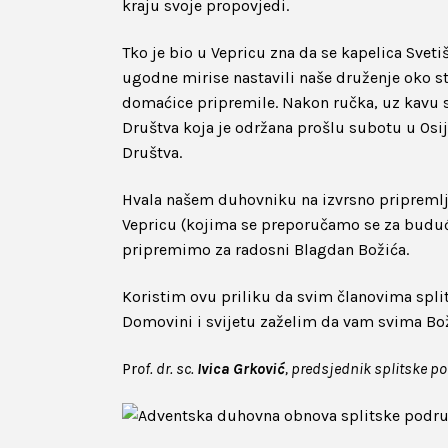
kraju svoje propovjedi.
Tko je bio u Vepricu zna da se kapelica Svet
ugodne mirise nastavili naše druženje oko 
domaćice pripremile. Nakon ručka, uz kavu s
Društva koja je održana prošlu subotu u Osi
Društva.
Hvala našem duhovniku na izvrsno pripre
Vepricu (kojima se preporučamo se za buduća
pripremimo za radosni Blagdan Božića.
Koristim ovu priliku da svim članovima spl
Domovini i svijetu zaželim da vam svima Božić
Pr
of. dr. sc.
Ivica Grković
, predsjednik splitske p