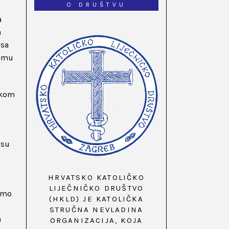
O DRUŠTVU
a
a
 sa
remu
ikom
 su
HRVATSKO KATOLIČKO
LIJEČNIČKO DRUŠTVO
 smo
(HKLD) JE KATOLIČKA
STRUČNA NEVLADINA
a
ORGANIZACIJA, KOJA