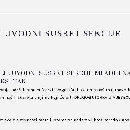
UVODNI SUSRET SEKCIJE
 JE UVODNI SUSRET SEKCIJE MLADIH N
DESETAK
nja, održali smo naš prvi ovogodišnji susret s našim duhovn
rmin naših susreta s njime koji će biti DRUGOG UTORKA U MJESEC
oz svoje aktivnosti raste i istome se nadamo i kroz narednu god