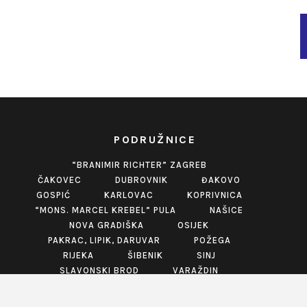
PODRUŽNICE
“BRANIMIR RICHTER” ZAGREB
ČAKOVEC
DUBROVNIK
ĐAKOVO
GOSPIĆ
KARLOVAC
KOPRIVNICA
“MONS. MARCEL KREBEL” PULA
NAŠICE
NOVA GRADIŠKA
OSIJEK
PAKRAC, LIPIK, DARUVAR
POŽEGA
RIJEKA
ŠIBENIK
SINJ
SLAVONSKI BROD
VARAŽDIN
VINKOVCI
VIROVITICA
VUKOVAR
ZABOK
ZADAR