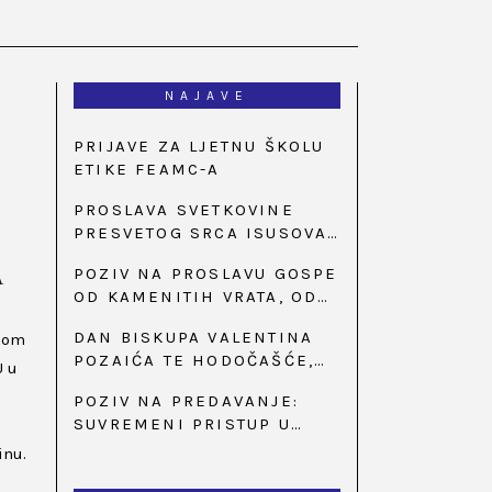
NAJAVE
PRIJAVE ZA LJETNU ŠKOLU
ETIKE FEAMC-A
PROSLAVA SVETKOVINE
PRESVETOG SRCA ISUSOVA
U BAZILICI U
POZIV NA PROSLAVU GOSPE
A
PALMOTIĆEVOJ
OD KAMENITIH VRATA, OD
31. SVIBNJA U 18:30 SATI
DAN BISKUPA VALENTINA
ikom
POZAIĆA TE HODOČAŠĆE,
U u
PRIZIV SAVJESTI I 35.
POZIV NA PREDAVANJE:
OBLJETNICA OSNIVANJA
SUVREMENI PRISTUP U
HKLD-A, U MARIJI BISTRICI,
LIJEČENJU ŠEĆERNE
OD 15. DO 17. SVIBNJA
inu.
BOLESTI