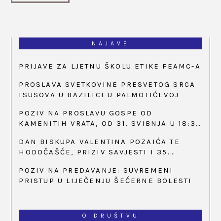
NAJAVE
PRIJAVE ZA LJETNU ŠKOLU ETIKE FEAMC-A
PROSLAVA SVETKOVINE PRESVETOG SRCA
ISUSOVA U BAZILICI U PALMOTIĆEVOJ
POZIV NA PROSLAVU GOSPE OD
KAMENITIH VRATA, OD 31. SVIBNJA U 18:30
SATI
DAN BISKUPA VALENTINA POZAIĆA TE
HODOČAŠĆE, PRIZIV SAVJESTI I 35.
OBLJETNICA OSNIVANJA HKLD-A, U MARIJI
POZIV NA PREDAVANJE: SUVREMENI
BISTRICI, OD 15. DO 17. SVIBNJA
PRISTUP U LIJEČENJU ŠEĆERNE BOLESTI
O DRUŠTVU