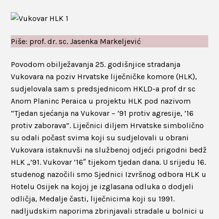
Piše: prof. dr. sc. Jasenka Markeljević
Povodom obilježavanja 25. godišnjice stradanja
Vukovara na poziv Hrvatske liječničke komore (HLK),
sudjelovala sam s predsjednicom HKLD-a prof dr sc
Anom Planinc Peraica u projektu HLK pod nazivom
“Tjedan sjećanja na Vukovar – ’91 protiv agresije, ’16
protiv zaborava”. Liječnici diljem Hrvatske simbolično
su odali počast svima koji su sudjelovali u obrani
Vukovara istaknuvši na službenoj odjeći prigodni bedž
HLK „’91. Vukovar ’16″ tijekom tjedan dana. U srijedu 16.
studenog nazočili smo Sjednici Izvršnog odbora HLK u
Hotelu Osijek na kojoj je izglasana odluka o dodjeli
odličja, Medalje časti, liječnicima koji su 1991.
nadljudskim naporima zbrinjavali stradale u bolnici u