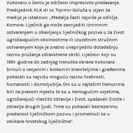
Vukovaru o čemu je održano impresivno predavanje.
Predsjednik HLK dr sc Trpimir Goluža u izjavi za
medije je istaknuo: „Medalja časti najviše je odličje
Komore. Liječnik ga može zavrijediti iznimnim
ostvarenjem u obavljanju liječničkog poziva u za život
ugrožavajućim okolnostima ili izuzetnim stručnim
ostvarenjem koje je znatno unaprijedilo dotadašnju
razinu pružanja zdravstvene skrbi. Liječnici koji su
1991. godine do zadnjeg trenutka obrane Vukovara
brinuli o ranjenim i bolesnim braniteljima i građanima
pokazali su najvišu moguću razinu hrabrosti,
humanosti i domoljublja. Oni su u najtežim trenucima
bili na pravom mjestu te su u nemogućim uvjetima,
ugrožavajući vlastito zdravlje i život, spašavali živote i
zdravlje drugih ljudi. Time su pokazali bezrezervnu
predanost liječničkom pozivu i prometnuli se u
velikane hrvatskog liječništva“.