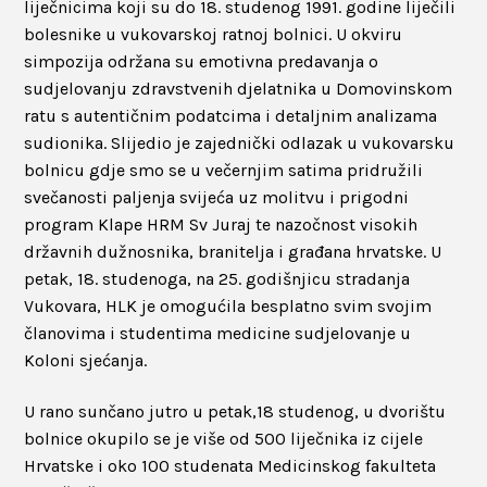
liječnicima koji su do 18. studenog 1991. godine liječili
bolesnike u vukovarskoj ratnoj bolnici. U okviru
simpozija održana su emotivna predavanja o
sudjelovanju zdravstvenih djelatnika u Domovinskom
ratu s autentičnim podatcima i detaljnim analizama
sudionika. Slijedio je zajednički odlazak u vukovarsku
bolnicu gdje smo se u večernjim satima pridružili
svečanosti paljenja svijeća uz molitvu i prigodni
program Klape HRM Sv Juraj te nazočnost visokih
državnih dužnosnika, branitelja i građana hrvatske. U
petak, 18. studenoga, na 25. godišnjicu stradanja
Vukovara, HLK je omogućila besplatno svim svojim
članovima i studentima medicine sudjelovanje u
Koloni sjećanja.
U rano sunčano jutro u petak,18 studenog, u dvorištu
bolnice okupilo se je više od 500 liječnika iz cijele
Hrvatske i oko 100 studenata Medicinskog fakulteta