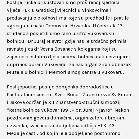
Poslije ručka prisustovali smo proširenoj sjednici
Vijeća HLK u Gradskoj vijećnici u Vinkovcima i
predavanju o okolnostima koje su predhodile i pratile
agresiju na našu Domovinu Hrvatsku. U četvrtak, 17.
studenog posjetili smo rano ujutro vukovarsku
bolnicu “Dr Juraj Njavro” gdje nas je srdačno primila
ravnateljica dr Vesna Bosanac s kolegama koji su
zajedno s ostalim djelatnicima bolnice dali neizmjerni
doprinos obrani Vukovara i za nas organizirali obilazak
Muzeja u bolnici i Memorijalnog centra u Vukovaru.
Poslijepodne, poslije domjenka dobrodošlice u
Pastoralnom centru “Sveti Bono”-Župne crkve Sv Filipa
i Jakova održan je XII Znanstveno-stručni simpozij
“Ratna bolnica Vukovar 1991. – dr. Juraj Njavro”. Nakon
pozdravnih govora domaćina, organizatora i brojnih
uzvanika, svečano su dodjeljena odličja HLK, 43
Medalje časti, od kojih je 6 dodjeljeno posthumno,