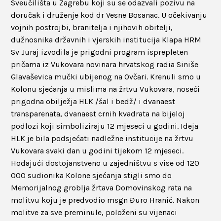
Sveučilišta u Zagrebu koji su se odazvali pozivu na
doručak i druženje kod dr Vesne Bosanac. U očekivanju
vojnih postrojbi, branitelja i njihovih obitelji,
dužnosnika državnih i vjerskih institucija Klapa HRM
Sv Juraj izvodila je prigodni program isprepleten
pričama iz Vukovara novinara hrvatskog radia Siniše
Glavaševica mučki ubijenog na Ovčari. Krenuli smo u
Kolonu sjećanja u mislima na žrtvu Vukovara, noseći
prigodna obilježja HLK /šal i bedž/ i dvanaest
transparenata, dvanaest crnih kvadrata na bijeloj
podlozi koji simboliziraju 12 mjeseci u godini. Ideja
HLK je bila podsjećati nadležne institucije na žrtvu
Vukovara svaki dan u godini tijekom 12 mjeseci.
Hodajući dostojanstveno u zajedništvu s vise od 120
000 sudionika Kolone sjećanja stigli smo do
Memorijalnog groblja žrtava Domovinskog rata na
molitvu koju je predvodio msgn Đuro Hranić. Nakon
molitve za sve preminule, položeni su vijenaci