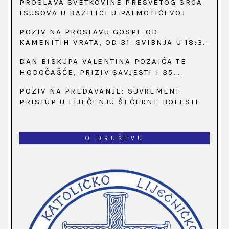
PROSLAVA SVETKOVINE PRESVETOG SRCA
ISUSOVA U BAZILICI U PALMOTIĆEVOJ
POZIV NA PROSLAVU GOSPE OD
KAMENITIH VRATA, OD 31. SVIBNJA U 18:30
SATI
DAN BISKUPA VALENTINA POZAIĆA TE
HODOČAŠĆE, PRIZIV SAVJESTI I 35.
OBLJETNICA OSNIVANJA HKLD-A, U MARIJI
POZIV NA PREDAVANJE: SUVREMENI
BISTRICI, OD 15. DO 17. SVIBNJA
PRISTUP U LIJEČENJU ŠEĆERNE BOLESTI
O DRUŠTVU