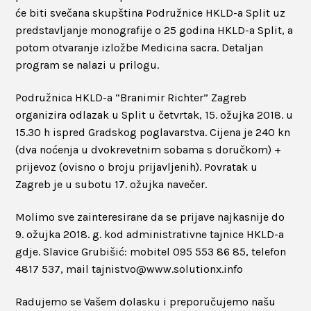
će biti svečana skupština Podružnice HKLD-a Split uz
predstavljanje monografije o 25 godina HKLD-a Split, a
potom otvaranje izložbe Medicina sacra. Detaljan
program se nalazi u prilogu.
Podružnica HKLD-a “Branimir Richter” Zagreb
organizira odlazak u Split u četvrtak, 15. ožujka 2018. u
15.30 h ispred Gradskog poglavarstva. Cijena je 240 kn
(dva noćenja u dvokrevetnim sobama s doručkom) +
prijevoz (ovisno o broju prijavljenih). Povratak u
Zagreb je u subotu 17. ožujka navečer.
Molimo sve zainteresirane da se prijave najkasnije do
9. ožujka 2018. g. kod administrativne tajnice HKLD-a
gdje. Slavice Grubišić: mobitel 095 553 86 85, telefon
4817 537, mail tajnistvo@www.solutionx.info
Radujemo se Vašem dolasku i preporučujemo našu