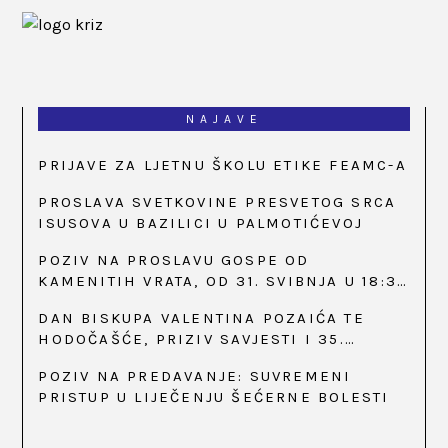
NAJAVE
PRIJAVE ZA LJETNU ŠKOLU ETIKE FEAMC-A
PROSLAVA SVETKOVINE PRESVETOG SRCA
ISUSOVA U BAZILICI U PALMOTIĆEVOJ
POZIV NA PROSLAVU GOSPE OD
KAMENITIH VRATA, OD 31. SVIBNJA U 18:30
SATI
DAN BISKUPA VALENTINA POZAIĆA TE
HODOČAŠĆE, PRIZIV SAVJESTI I 35.
OBLJETNICA OSNIVANJA HKLD-A, U MARIJI
POZIV NA PREDAVANJE: SUVREMENI
BISTRICI, OD 15. DO 17. SVIBNJA
PRISTUP U LIJEČENJU ŠEĆERNE BOLESTI