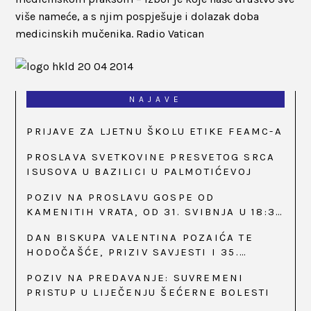
više nameće, a s njim pospješuje i dolazak doba
medicinskih mučenika.
Radio Vatican
NAJAVE
PRIJAVE ZA LJETNU ŠKOLU ETIKE FEAMC-A
PROSLAVA SVETKOVINE PRESVETOG SRCA
ISUSOVA U BAZILICI U PALMOTIĆEVOJ
POZIV NA PROSLAVU GOSPE OD
KAMENITIH VRATA, OD 31. SVIBNJA U 18:30
SATI
DAN BISKUPA VALENTINA POZAIĆA TE
HODOČAŠĆE, PRIZIV SAVJESTI I 35.
OBLJETNICA OSNIVANJA HKLD-A, U MARIJI
POZIV NA PREDAVANJE: SUVREMENI
BISTRICI, OD 15. DO 17. SVIBNJA
PRISTUP U LIJEČENJU ŠEĆERNE BOLESTI