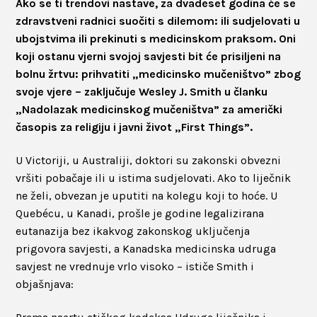
Ako se ti trendovi nastave, za dvadeset godina će se
zdravstveni radnici suočiti s dilemom: ili sudjelovati u
ubojstvima ili prekinuti s medicinskom praksom. Oni
koji ostanu vjerni svojoj savjesti bit će prisiljeni na
bolnu žrtvu: prihvatiti „medicinsko mučeništvo” zbog
svoje vjere – zaključuje Wesley J. Smith u članku
„Nadolazak medicinskog mučeništva” za američki
časopis za religiju i javni život „First Things”.
U Victoriji, u Australiji, doktori su zakonski obvezni
vršiti pobačaje ili u istima sudjelovati. Ako to liječnik
ne želi, obvezan je uputiti na kolegu koji to hoće. U
Quebécu, u Kanadi, prošle je godine legalizirana
eutanazija bez ikakvog zakonskog uključenja
prigovora savjesti, a Kanadska medicinska udruga
savjest ne vrednuje vrlo visoko – ističe Smith i
objašnjava: