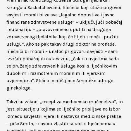
Prema nacrtu etičkog kodeksa Udruge liječnika i
kirurga u Saskatchewanu, liječnici koji ulažu prigovor
savjesti morali bi za sve „legalno dopustive i javno
financirane zdravstvene usluge” – uključujući pobačaj
i eutanaziju – „pravovremeno uputiti na drugoga
zdravstvenog djelatnika koji će htjeti i moći… pružiti
uslugu”. Ako se pak takav drugi doktor ne pronađe,
liječnici bi morali – unatoč prigovoru savjesti – sami
izvršiti pobačaj ili eutanaziju, „čak i u uvjetima kada
se pružanje zdravstvenih usluga kosi s liječnikovim
dubokim i razmotrenim moralnim ili vjerskim
uvjerenjima”. Slično je mišljenje Američke udruge
ginekologa.
Takvi su zakoni „recept za medicinsko mučeništvo”, to
jest, situacije u kojima se liječnike prisiljava na izbor
između savjesti i vjere ili nastavka medicinske prakse
– piše Smith, i navodi vlastiti susret s liječnicima u
Australiji, koji su se zbog spomenutog zakona u