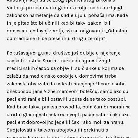
Victoriji preselili u drugi dio zemlje, ne bi li izbjegli
zakonsko nametanje da sudjeluju u pobačajima. Kada
ih je pitao što bi učinili kad bi takvi zakoni bili
doneseni u čitavoj zemlji, svi su odgovorili: „Odustali
od medicine ili se preselili u drugu zemlju”.
Pokušavajući gurati društvo još dublje u nijekanje
savjesti – ističe Smith – neki od najprestižnijih
medicinskih časopisa objavili su članke u kojima se
zalažu da medicinsko osoblje u domovima treba
zakonski obvezata da uskrati hranjenje žlicom osobe
onesposobljene Alzheimerovom bolešću, samo ako su
pacijenti ranije bili ostavili upute da se tako postupi.
Kad bi se takva praksa provodila, bolničari bi morali na
smrt izgladnjivati neke od svojih pacijenata – čak i ako
pacijent dobrovoljno jede ili čak i ako moli za hranu.
Sudjelovati u takvom ubojstvu ili prekinuti s
medicinskom praksom – izbor je koje naše društvo sve